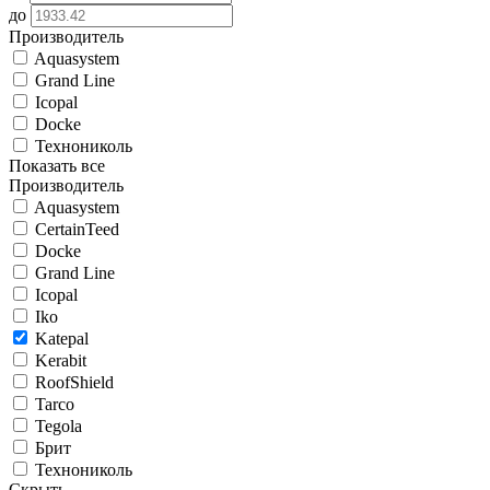
до
Производитель
Aquasystem
Grand Line
Icopal
Docke
Технониколь
Показать все
Производитель
Aquasystem
CertainTeed
Docke
Grand Line
Icopal
Iko
Katepal
Kerabit
RoofShield
Tarco
Tegola
Брит
Технониколь
Скрыть