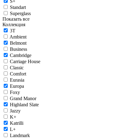
S+
Standart
Superglass
Показать все
Коллекция
3T
Ambient
Belmont
Business
Cambridge
Carriage House
Classic
Comfort
Eurasia
Europa
Foxy
Grand Manor
Highland Slate
Jazzy
K+
Katrilli
L+
Landmark