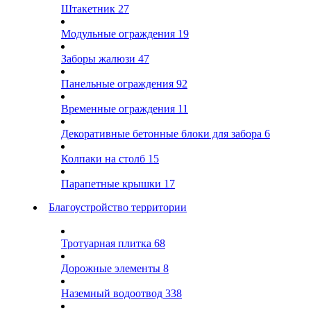
Штакетник
27
Модульные ограждения
19
Заборы жалюзи
47
Панельные ограждения
92
Временные ограждения
11
Декоративные бетонные блоки для забора
6
Колпаки на столб
15
Парапетные крышки
17
Благоустройство территории
Тротуарная плитка
68
Дорожные элементы
8
Наземный водоотвод
338