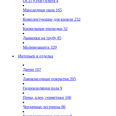
ОСП (OSB) плита
4
Мансардные окна
165
Комплектующие для кровли
232
Кровельные проходки
32
Дымники на трубу
85
Молниезащита
329
Интерьер и отделка
Двери
107
Лакокрасочные покрытия
205
Гидроизоляция пола
9
Пены, клеи, герметики
106
Чердачные лестницы
86