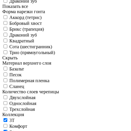
Драконий зуб
Показать все
Форма нарезки гонта
Аккорд (тетрис)
Бобровый хвост
Брикс (трапеция)
Драконий зуб
Квадратный
Сота (шестигранник)
Трио (прямоугольный)
Скрыть
Материал верхнего слоя
Базальт
Песок
Полимерная пленка
Сланец
Количество слоев черепицы
Двухслойная
Однослойная
Трехслойная
Коллекция
3T
Комфорт