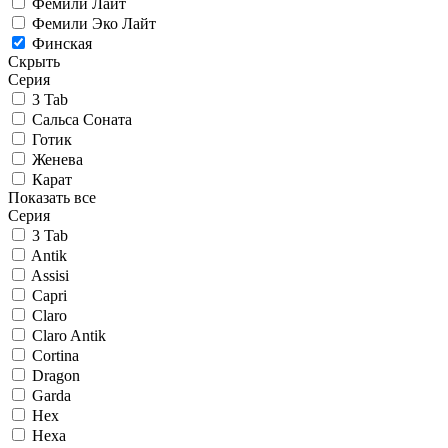
Фемили Лайт
Фемили Эко Лайт
Финская
Скрыть
Серия
3 Tab
Сальса Соната
Готик
Женева
Карат
Показать все
Серия
3 Tab
Antik
Assisi
Capri
Claro
Claro Antik
Cortina
Dragon
Garda
Hex
Hexa