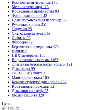
Композитная черепица
176
Металлочерепица
118
Кровельный профнастил
83
Фальцевая кровля
42
Цементно-песчаная черепица
36
Рулонная кровля
251
Ондулин
25
Снегозадержатели
145
Софиты
99
Флюгеры
72
Керамическая черепица
475
Шпили
5
ПВХ мембраны
155
Водосточные системы
1162
Элементы безопасности кровли
121
Дымоходы
99
ОСП (OSB) плита
4
Мансардные окна
165
Комплектующие для кровли
232
Кровельные проходки
32
Дымники на трубу
85
Молниезащита
329
Цена
от