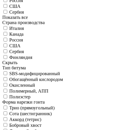
Россия
США
Сербия
Показать все
Страна производства
Италия
Канада
Россия
США
Сербия
Финляндия
Скрыть
Тип битума
SBS-модифицированный
Обогащённый кислородом
Окисленный
Полимерный, АПП
Полиэстер
Форма нарезки гонта
Трио (прямоугольный)
Сота (шестигранник)
Аккорд (тетрис)
Бобровый хвост