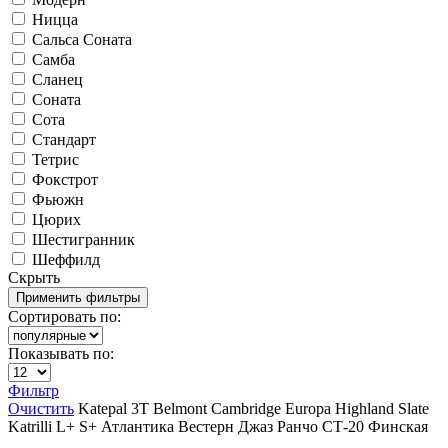
Ницца
Сальса Соната
Самба
Сланец
Соната
Сота
Стандарт
Тетрис
Фокстрот
Фьюжн
Цюрих
Шестигранник
Шеффилд
Скрыть
Сортировать по:
Показывать по:
Фильтр
Очистить
Katepal
3T
Belmont
Cambridge
Europa
Highland Slate
Katrilli
L+
S+
Атлантика
Вестерн
Джаз
Ранчо
СТ-20
Финская