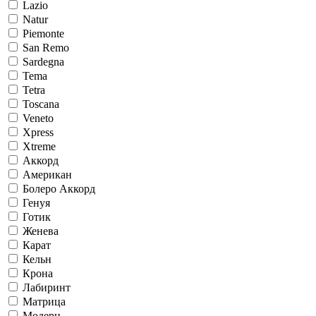
Lazio
Natur
Piemonte
San Remo
Sardegna
Tema
Tetra
Toscana
Veneto
Xpress
Xtreme
Аккорд
Американ
Болеро Аккорд
Генуя
Готик
Женева
Карат
Кельн
Крона
Лабиринт
Матрица
Модерн