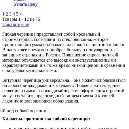
Узнать цену
1
2
3
4
5
>
Товары
1
-
12
из
76
Показать еще
Гибкая черепица представляет собой кровельный
стройматериал, состоящий из стекловолокна, которое
пропитано битумом и обладает посыпкой из цветной крошки.
В настоящее время он приобрел большую популярность в
западных странах и в России. Повышение спроса на такой
материал объясняется его высокими эксплуатационными
характеристиками и в то же время низкой ценой, в сравнении
с натуральными аналогами.
Битумная черепица универсальна – она может использоваться
на любых видах домов и коттеджей. Любые архитектурные
решения и самые разные дизайнерские оформления строений
могут составить превосходный тандем с мягкой кровлей,
лаконично завершающей образ здания.
Ключевые достоинства гибкой черепицы:
простота проведения монтажных работ – все можно