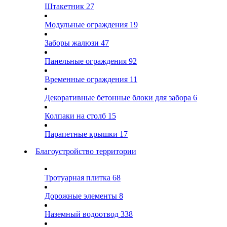
Штакетник
27
Модульные ограждения
19
Заборы жалюзи
47
Панельные ограждения
92
Временные ограждения
11
Декоративные бетонные блоки для забора
6
Колпаки на столб
15
Парапетные крышки
17
Благоустройство территории
Тротуарная плитка
68
Дорожные элементы
8
Наземный водоотвод
338