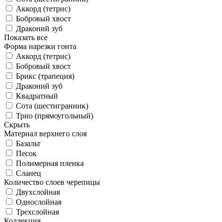
Аккорд (тетрис)
Бобровый хвост
Драконий зуб
Показать все
Форма нарезки гонта
Аккорд (тетрис)
Бобровый хвост
Брикс (трапеция)
Драконий зуб
Квадратный
Сота (шестигранник)
Трио (прямоугольный)
Скрыть
Материал верхнего слоя
Базальт
Песок
Полимерная пленка
Сланец
Количество слоев черепицы
Двухслойная
Однослойная
Трехслойная
Коллекция