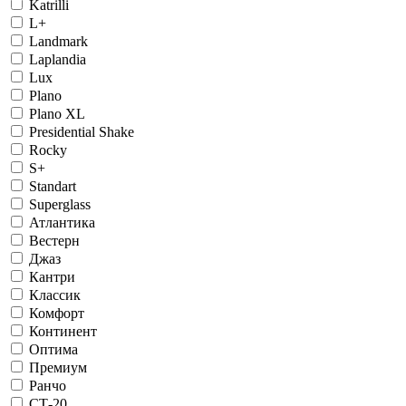
Katrilli
L+
Landmark
Laplandia
Lux
Plano
Plano XL
Presidential Shake
Rocky
S+
Standart
Superglass
Атлантика
Вестерн
Джаз
Кантри
Классик
Комфорт
Континент
Оптима
Премиум
Ранчо
СТ-20