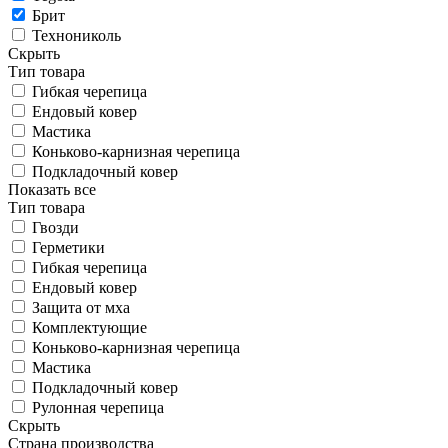
Брит
Технониколь
Скрыть
Тип товара
Гибкая черепица
Ендовый ковер
Мастика
Коньково-карнизная черепица
Подкладочный ковер
Показать все
Тип товара
Гвозди
Герметики
Гибкая черепица
Ендовый ковер
Защита от мха
Комплектующие
Коньково-карнизная черепица
Мастика
Подкладочный ковер
Рулонная черепица
Скрыть
Страна производства