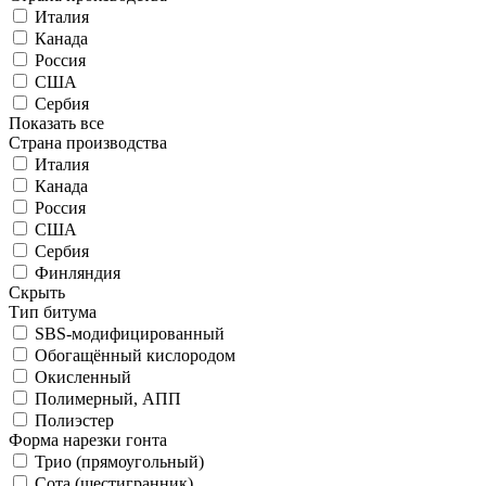
Италия
Канада
Россия
США
Сербия
Показать все
Страна производства
Италия
Канада
Россия
США
Сербия
Финляндия
Скрыть
Тип битума
SBS-модифицированный
Обогащённый кислородом
Окисленный
Полимерный, АПП
Полиэстер
Форма нарезки гонта
Трио (прямоугольный)
Сота (шестигранник)