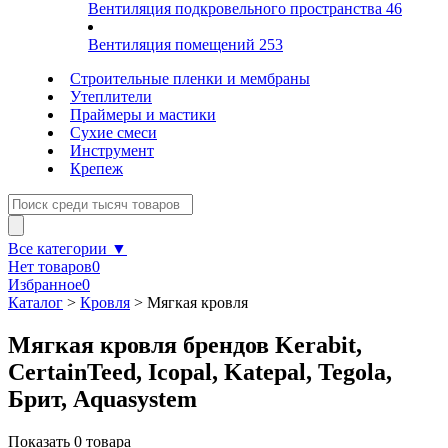
Вентиляция подкровельного пространства
46
Вентиляция помещений
253
Строительные пленки и мембраны
Утеплители
Праймеры и мастики
Сухие смеси
Инструмент
Крепеж
Все категории ▼
Нет товаров
0
Избранное
0
Каталог
>
Кровля
>
Мягкая кровля
Мягкая кровля брендов Kerabit,
CertainTeed, Icopal, Katepal, Tegola,
Брит, Aquasystem
Показать
0
товара