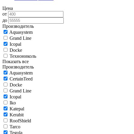
Цена
от
до
Производитель
Aquasystem
Grand Line
Icopal
Docke
Технониколь
Показать все
Производитель
Aquasystem
CertainTeed
Docke
Grand Line
Icopal
Iko
Katepal
Kerabit
RoofShield
Tarco
Tegola