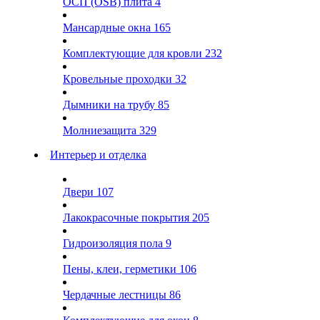
ОСП (OSB) плита
4
Мансардные окна
165
Комплектующие для кровли
232
Кровельные проходки
32
Дымники на трубу
85
Молниезащита
329
Интерьер и отделка
Двери
107
Лакокрасочные покрытия
205
Гидроизоляция пола
9
Пены, клеи, герметики
106
Чердачные лестницы
86