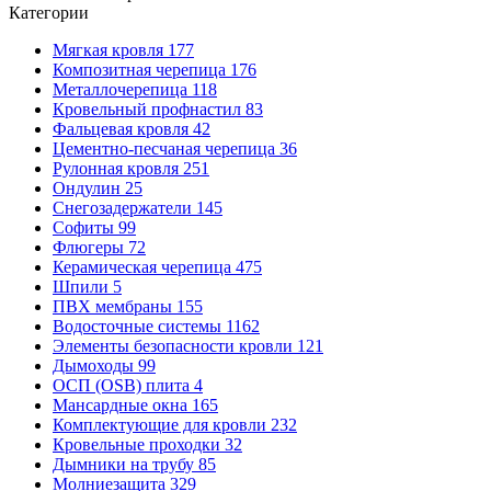
Категории
Мягкая кровля
177
Композитная черепица
176
Металлочерепица
118
Кровельный профнастил
83
Фальцевая кровля
42
Цементно-песчаная черепица
36
Рулонная кровля
251
Ондулин
25
Снегозадержатели
145
Софиты
99
Флюгеры
72
Керамическая черепица
475
Шпили
5
ПВХ мембраны
155
Водосточные системы
1162
Элементы безопасности кровли
121
Дымоходы
99
ОСП (OSB) плита
4
Мансардные окна
165
Комплектующие для кровли
232
Кровельные проходки
32
Дымники на трубу
85
Молниезащита
329