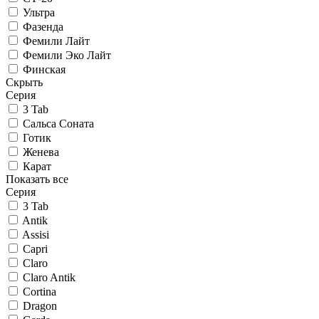
Ультра
Фазенда
Фемили Лайт
Фемили Эко Лайт
Финская
Скрыть
Серия
3 Tab
Сальса Соната
Готик
Женева
Карат
Показать все
Серия
3 Tab
Antik
Assisi
Capri
Claro
Claro Antik
Cortina
Dragon