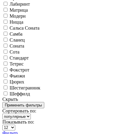
Лабиринт
Матрица
Модерн
Ницца
Сальса Соната
Самба
Сланец
Соната
Сота
Стандарт
Тетрис
Фокстрот
Фьюжн
Цюрих
Шестигранник
Шеффилд
Скрыть
Сортировать по:
Показывать по:
Фильтр