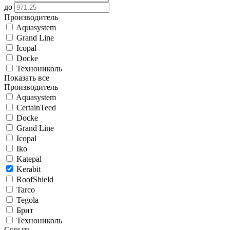
до
Производитель
Aquasystem
Grand Line
Icopal
Docke
Технониколь
Показать все
Производитель
Aquasystem
CertainTeed
Docke
Grand Line
Icopal
Iko
Katepal
Kerabit
RoofShield
Tarco
Tegola
Брит
Технониколь
Скрыть