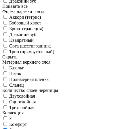
Драконий зуб
Показать все
Форма нарезки гонта
Аккорд (тетрис)
Бобровый хвост
Брикс (трапеция)
Драконий зуб
Квадратный
Сота (шестигранник)
Трио (прямоугольный)
Скрыть
Материал верхнего слоя
Базальт
Песок
Полимерная пленка
Сланец
Количество слоев черепицы
Двухслойная
Однослойная
Трехслойная
Коллекция
3T
Комфорт