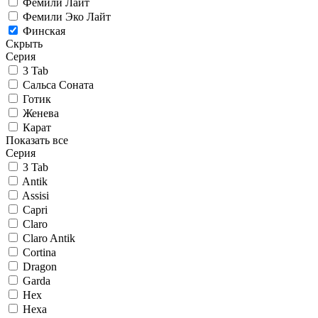
Фемили Лайт
Фемили Эко Лайт
Финская
Скрыть
Серия
3 Tab
Сальса Соната
Готик
Женева
Карат
Показать все
Серия
3 Tab
Antik
Assisi
Capri
Claro
Claro Antik
Cortina
Dragon
Garda
Hex
Hexa