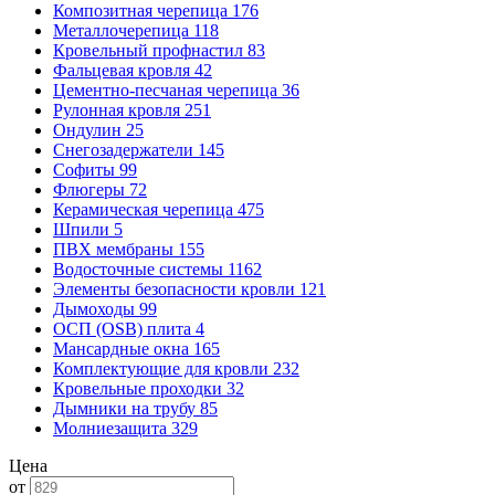
Композитная черепица
176
Металлочерепица
118
Кровельный профнастил
83
Фальцевая кровля
42
Цементно-песчаная черепица
36
Рулонная кровля
251
Ондулин
25
Снегозадержатели
145
Софиты
99
Флюгеры
72
Керамическая черепица
475
Шпили
5
ПВХ мембраны
155
Водосточные системы
1162
Элементы безопасности кровли
121
Дымоходы
99
ОСП (OSB) плита
4
Мансардные окна
165
Комплектующие для кровли
232
Кровельные проходки
32
Дымники на трубу
85
Молниезащита
329
Цена
от