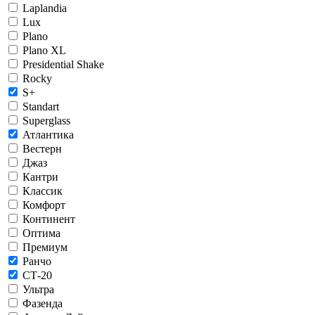
Laplandia
Lux
Plano
Plano XL
Presidential Shake
Rocky
S+
Standart
Superglass
Атлантика
Вестерн
Джаз
Кантри
Классик
Комфорт
Континент
Оптима
Премиум
Ранчо
СТ-20
Ультра
Фазенда