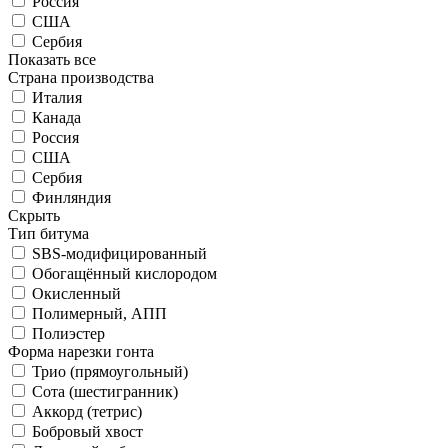
Россия
США
Сербия
Показать все
Страна производства
Италия
Канада
Россия
США
Сербия
Финляндия
Скрыть
Тип битума
SBS-модифицированный
Обогащённый кислородом
Окисленный
Полимерный, АПП
Полиэстер
Форма нарезки гонта
Трио (прямоугольный)
Сота (шестигранник)
Аккорд (тетрис)
Бобровый хвост