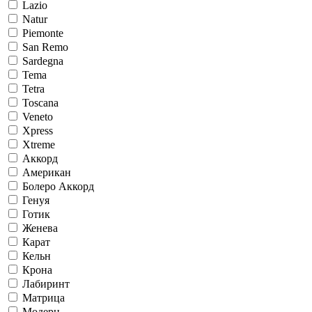
Lazio
Natur
Piemonte
San Remo
Sardegna
Tema
Tetra
Toscana
Veneto
Xpress
Xtreme
Аккорд
Американ
Болеро Аккорд
Генуя
Готик
Женева
Карат
Кельн
Крона
Лабиринт
Матрица
Модерн