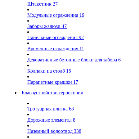
Штакетник
27
Модульные ограждения
19
Заборы жалюзи
47
Панельные ограждения
92
Временные ограждения
11
Декоративные бетонные блоки для забора
6
Колпаки на столб
15
Парапетные крышки
17
Благоустройство территории
Тротуарная плитка
68
Дорожные элементы
8
Наземный водоотвод
338