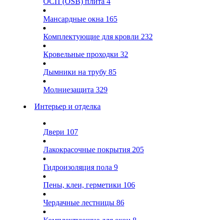
ОСП (OSB) плита
4
Мансардные окна
165
Комплектующие для кровли
232
Кровельные проходки
32
Дымники на трубу
85
Молниезащита
329
Интерьер и отделка
Двери
107
Лакокрасочные покрытия
205
Гидроизоляция пола
9
Пены, клеи, герметики
106
Чердачные лестницы
86