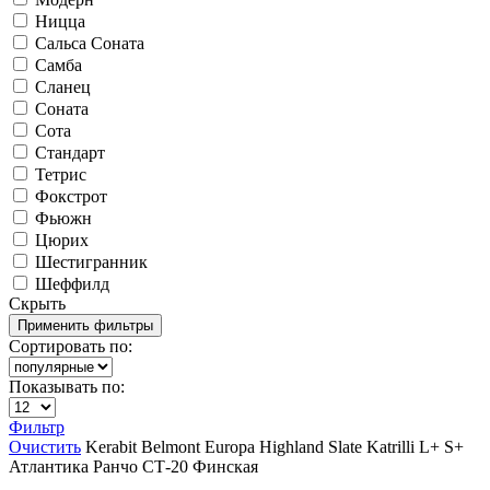
Ницца
Сальса Соната
Самба
Сланец
Соната
Сота
Стандарт
Тетрис
Фокстрот
Фьюжн
Цюрих
Шестигранник
Шеффилд
Скрыть
Сортировать по:
Показывать по:
Фильтр
Очистить
Kerabit
Belmont
Europa
Highland Slate
Katrilli
L+
S+
Атлантика
Ранчо
СТ-20
Финская