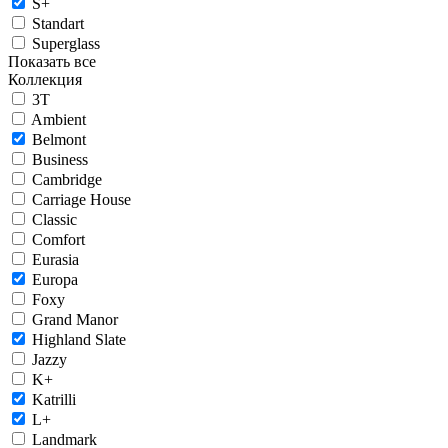
S+
Standart
Superglass
Показать все
Коллекция
3T
Ambient
Belmont
Business
Cambridge
Carriage House
Classic
Comfort
Eurasia
Europa
Foxy
Grand Manor
Highland Slate
Jazzy
K+
Katrilli
L+
Landmark