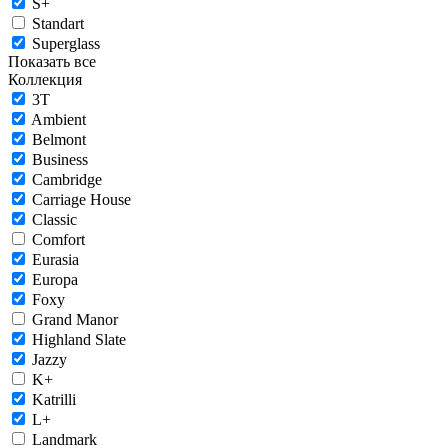
S+
Standart
Superglass
Показать все
Коллекция
3T
Ambient
Belmont
Business
Cambridge
Carriage House
Classic
Comfort
Eurasia
Europa
Foxy
Grand Manor
Highland Slate
Jazzy
K+
Katrilli
L+
Landmark