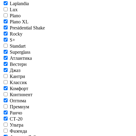
Laplandia
Lux
Plano
Plano XL
Presidential Shake
Rocky
S+
Standart
Superglass
Атлантика
Вестерн
Джаз
Кантри
Классик
Комфорт
Континент
Оптима
Премиум
Ранчо
СТ-20
Ультра
Фазенда