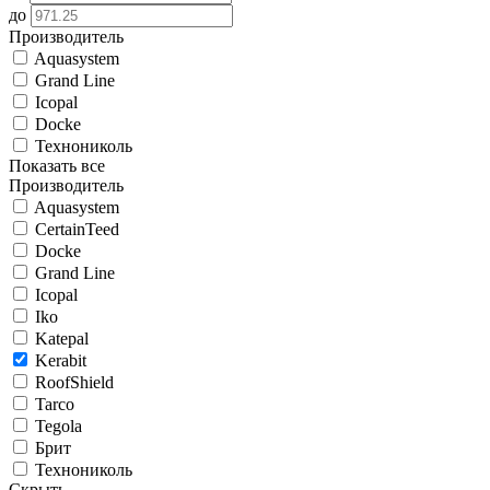
до
Производитель
Aquasystem
Grand Line
Icopal
Docke
Технониколь
Показать все
Производитель
Aquasystem
CertainTeed
Docke
Grand Line
Icopal
Iko
Katepal
Kerabit
RoofShield
Tarco
Tegola
Брит
Технониколь
Скрыть