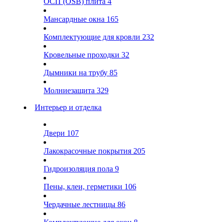
ОСП (OSB) плита
4
Мансардные окна
165
Комплектующие для кровли
232
Кровельные проходки
32
Дымники на трубу
85
Молниезащита
329
Интерьер и отделка
Двери
107
Лакокрасочные покрытия
205
Гидроизоляция пола
9
Пены, клеи, герметики
106
Чердачные лестницы
86