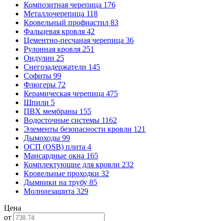
Композитная черепица
176
Металлочерепица
118
Кровельный профнастил
83
Фальцевая кровля
42
Цементно-песчаная черепица
36
Рулонная кровля
251
Ондулин
25
Снегозадержатели
145
Софиты
99
Флюгеры
72
Керамическая черепица
475
Шпили
5
ПВХ мембраны
155
Водосточные системы
1162
Элементы безопасности кровли
121
Дымоходы
99
ОСП (OSB) плита
4
Мансардные окна
165
Комплектующие для кровли
232
Кровельные проходки
32
Дымники на трубу
85
Молниезащита
329
Цена
от