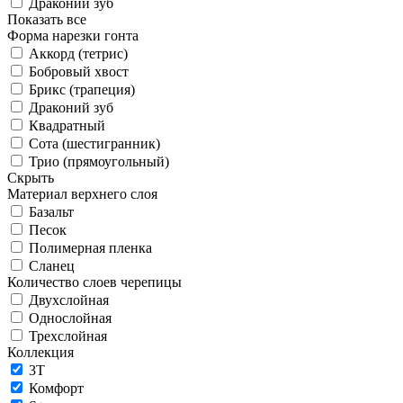
Драконий зуб
Показать все
Форма нарезки гонта
Аккорд (тетрис)
Бобровый хвост
Брикс (трапеция)
Драконий зуб
Квадратный
Сота (шестигранник)
Трио (прямоугольный)
Скрыть
Материал верхнего слоя
Базальт
Песок
Полимерная пленка
Сланец
Количество слоев черепицы
Двухслойная
Однослойная
Трехслойная
Коллекция
3T
Комфорт