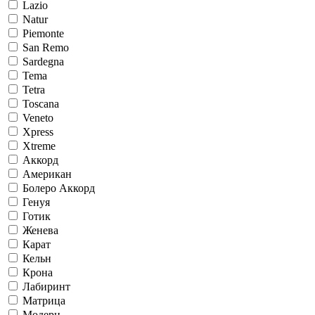
Lazio
Natur
Piemonte
San Remo
Sardegna
Tema
Tetra
Toscana
Veneto
Xpress
Xtreme
Аккорд
Американ
Болеро Аккорд
Генуя
Готик
Женева
Карат
Кельн
Крона
Лабиринт
Матрица
Модерн