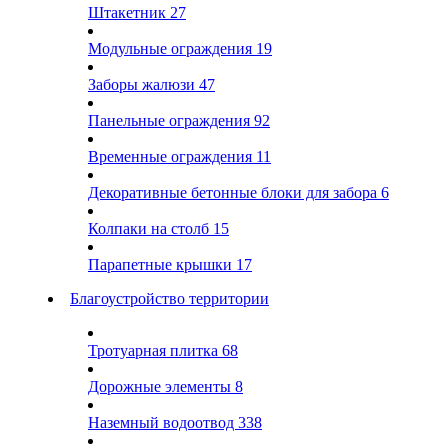
Штакетник
27
Модульные ограждения
19
Заборы жалюзи
47
Панельные ограждения
92
Временные ограждения
11
Декоративные бетонные блоки для забора
6
Колпаки на столб
15
Парапетные крышки
17
Благоустройство территории
Тротуарная плитка
68
Дорожные элементы
8
Наземный водоотвод
338