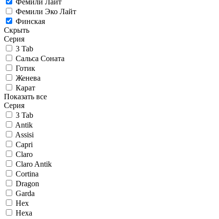
Фемили Лайт
Фемили Эко Лайт
Финская
Скрыть
Серия
3 Tab
Сальса Соната
Готик
Женева
Карат
Показать все
Серия
3 Tab
Antik
Assisi
Capri
Claro
Claro Antik
Cortina
Dragon
Garda
Hex
Hexa