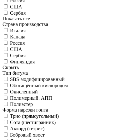
Россия
США
Сербия
Показать все
Страна производства
Италия
Канада
Россия
США
Сербия
Финляндия
Скрыть
Тип битума
SBS-модифицированный
Обогащённый кислородом
Окисленный
Полимерный, АПП
Полиэстер
Форма нарезки гонта
Трио (прямоугольный)
Сота (шестигранник)
Аккорд (тетрис)
Бобровый хвост