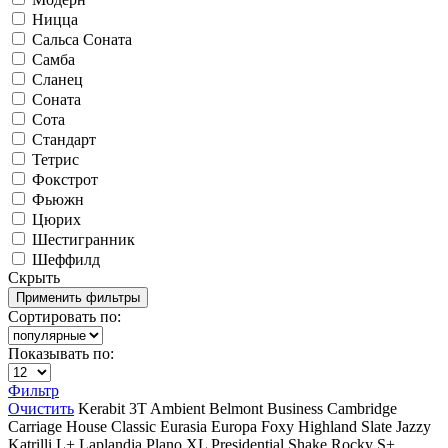
Ницца
Сальса Соната
Самба
Сланец
Соната
Сота
Стандарт
Тетрис
Фокстрот
Фьюжн
Цюрих
Шестигранник
Шеффилд
Скрыть
Сортировать по:
Показывать по:
Фильтр
Очистить
Kerabit
3T
Ambient
Belmont
Business
Cambridge
Carriage House
Classic
Eurasia
Europa
Foxy
Highland Slate
Jazzy
Katrilli
L+
Laplandia
Plano XL
Presidential Shake
Rocky
S+