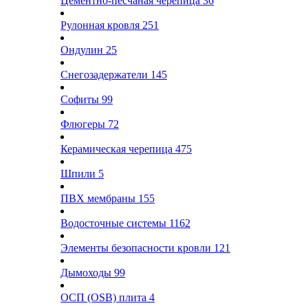
Цементно-песчаная черепица
36
Рулонная кровля
251
Ондулин
25
Снегозадержатели
145
Софиты
99
Флюгеры
72
Керамическая черепица
475
Шпили
5
ПВХ мембраны
155
Водосточные системы
1162
Элементы безопасности кровли
121
Дымоходы
99
ОСП (OSB) плита
4