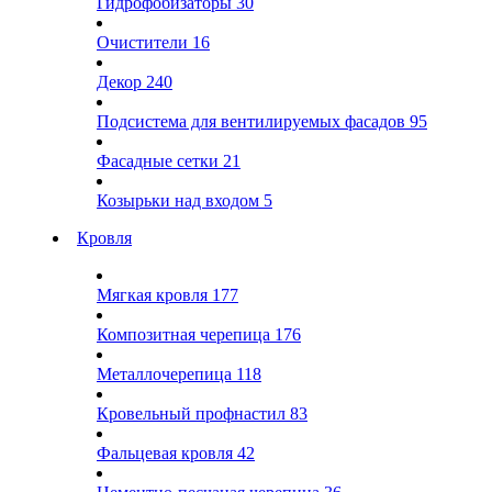
Гидрофобизаторы
30
Очистители
16
Декор
240
Подсистема для вентилируемых фасадов
95
Фасадные сетки
21
Козырьки над входом
5
Кровля
Мягкая кровля
177
Композитная черепица
176
Металлочерепица
118
Кровельный профнастил
83
Фальцевая кровля
42