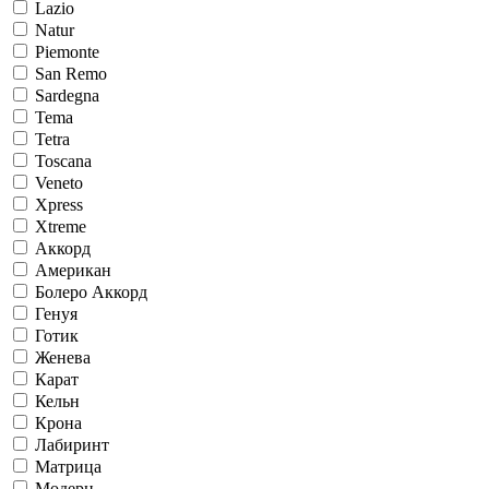
Lazio
Natur
Piemonte
San Remo
Sardegna
Tema
Tetra
Toscana
Veneto
Xpress
Xtreme
Аккорд
Американ
Болеро Аккорд
Генуя
Готик
Женева
Карат
Кельн
Крона
Лабиринт
Матрица
Модерн