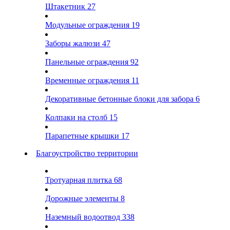
Штакетник
27
Модульные ограждения
19
Заборы жалюзи
47
Панельные ограждения
92
Временные ограждения
11
Декоративные бетонные блоки для забора
6
Колпаки на столб
15
Парапетные крышки
17
Благоустройство территории
Тротуарная плитка
68
Дорожные элементы
8
Наземный водоотвод
338