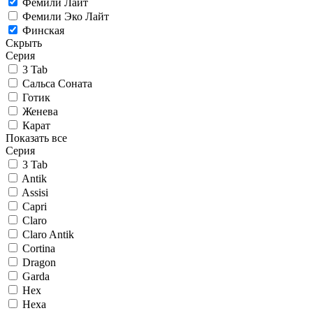
Фемили Лайт
Фемили Эко Лайт
Финская
Скрыть
Серия
3 Tab
Сальса Соната
Готик
Женева
Карат
Показать все
Серия
3 Tab
Antik
Assisi
Capri
Claro
Claro Antik
Cortina
Dragon
Garda
Hex
Hexa