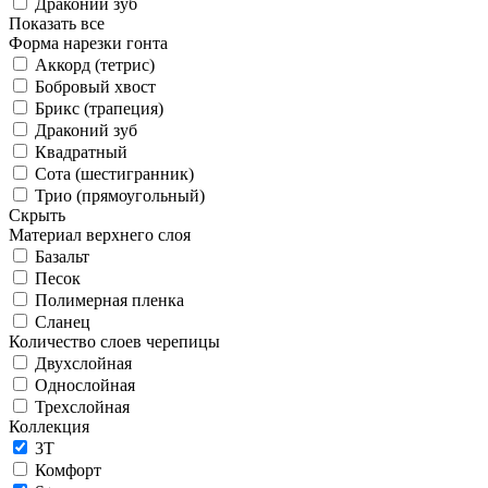
Драконий зуб
Показать все
Форма нарезки гонта
Аккорд (тетрис)
Бобровый хвост
Брикс (трапеция)
Драконий зуб
Квадратный
Сота (шестигранник)
Трио (прямоугольный)
Скрыть
Материал верхнего слоя
Базальт
Песок
Полимерная пленка
Сланец
Количество слоев черепицы
Двухслойная
Однослойная
Трехслойная
Коллекция
3T
Комфорт