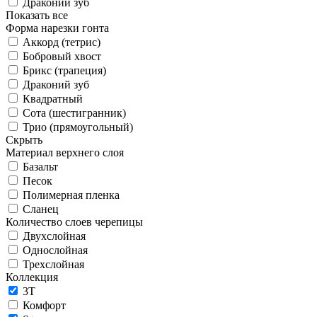
Драконий зуб
Показать все
Форма нарезки гонта
Аккорд (тетрис)
Бобровый хвост
Брикс (трапеция)
Драконий зуб
Квадратный
Сота (шестигранник)
Трио (прямоугольный)
Скрыть
Материал верхнего слоя
Базальт
Песок
Полимерная пленка
Сланец
Количество слоев черепицы
Двухслойная
Однослойная
Трехслойная
Коллекция
3T
Комфорт