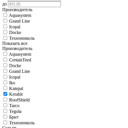
до
Производитель
Aquasystem
Grand Line
Icopal
Docke
Технониколь
Показать все
Производитель
Aquasystem
CertainTeed
Docke
Grand Line
Icopal
Iko
Katepal
Kerabit
RoofShield
Tarco
Tegola
Брит
Технониколь
Скрыть