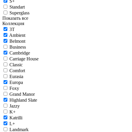
S+
Standart
Superglass
Показать все
Коллекция
3T
Ambient
Belmont
Business
Cambridge
Carriage House
Classic
Comfort
Eurasia
Europa
Foxy
Grand Manor
Highland Slate
Jazzy
K+
Katrilli
L+
Landmark