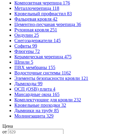
Композитная черепица
176
Металлочерепица
118
Кровельный профнастил
83
Фальцевая кровля
42
Цементно-песчаная черепица
36
Рулонная кровля
251
Ондулин
25
Снегозадержатели
145
Софиты
99
Флюгеры
72
Керамическая черепица
475
Шпили
5
ПВХ мембраны
155
Водосточные системы
1162
Элементы безопасности кровли
121
Дымоходы
99
ОСП (OSB) плита
4
Мансардные окна
165
Комплектующие для кровли
232
Кровельные проходки
32
Дымники на трубу
85
Молниезащита
329
Цена
от