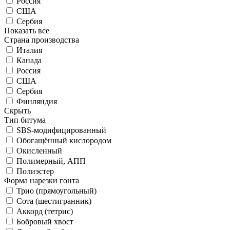
Россия
США
Сербия
Показать все
Страна производства
Италия
Канада
Россия
США
Сербия
Финляндия
Скрыть
Тип битума
SBS-модифицированный
Обогащённый кислородом
Окисленный
Полимерный, АПП
Полиэстер
Форма нарезки гонта
Трио (прямоугольный)
Сота (шестигранник)
Аккорд (тетрис)
Бобровый хвост