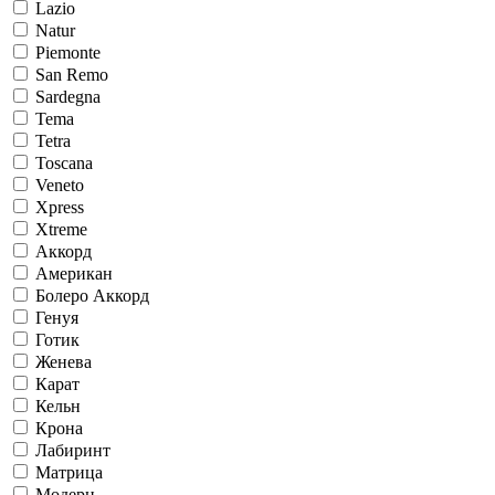
Lazio
Natur
Piemonte
San Remo
Sardegna
Tema
Tetra
Toscana
Veneto
Xpress
Xtreme
Аккорд
Американ
Болеро Аккорд
Генуя
Готик
Женева
Карат
Кельн
Крона
Лабиринт
Матрица
Модерн