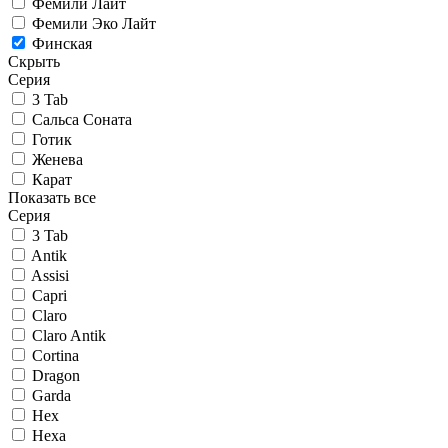
Фемили Лайт
Фемили Эко Лайт
Финская
Скрыть
Серия
3 Tab
Сальса Соната
Готик
Женева
Карат
Показать все
Серия
3 Tab
Antik
Assisi
Capri
Claro
Claro Antik
Cortina
Dragon
Garda
Hex
Hexa