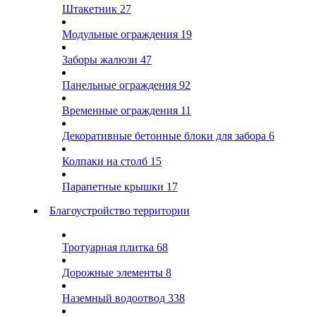
Штакетник
27
Модульные ограждения
19
Заборы жалюзи
47
Панельные ограждения
92
Временные ограждения
11
Декоративные бетонные блоки для забора
6
Колпаки на столб
15
Парапетные крышки
17
Благоустройство территории
Тротуарная плитка
68
Дорожные элементы
8
Наземный водоотвод
338