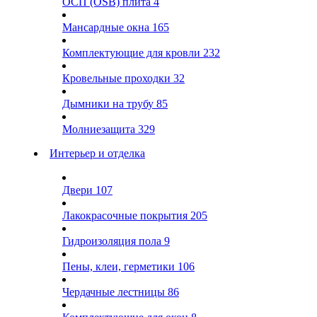
ОСП (OSB) плита
4
Мансардные окна
165
Комплектующие для кровли
232
Кровельные проходки
32
Дымники на трубу
85
Молниезащита
329
Интерьер и отделка
Двери
107
Лакокрасочные покрытия
205
Гидроизоляция пола
9
Пены, клеи, герметики
106
Чердачные лестницы
86