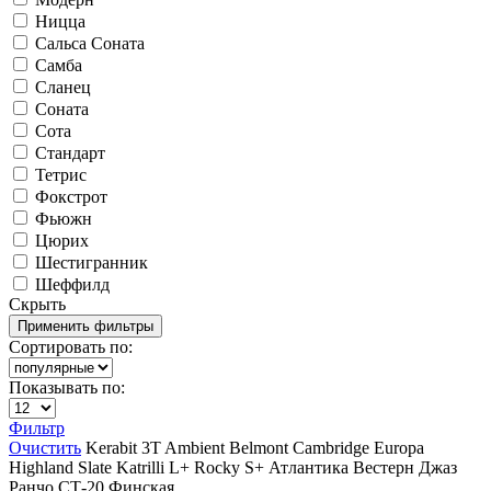
Ницца
Сальса Соната
Самба
Сланец
Соната
Сота
Стандарт
Тетрис
Фокстрот
Фьюжн
Цюрих
Шестигранник
Шеффилд
Скрыть
Сортировать по:
Показывать по:
Фильтр
Очистить
Kerabit
3T
Ambient
Belmont
Cambridge
Europa
Highland Slate
Katrilli
L+
Rocky
S+
Атлантика
Вестерн
Джаз
Ранчо
СТ-20
Финская