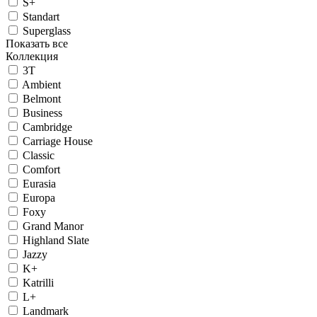
S+
Standart
Superglass
Показать все
Коллекция
3T
Ambient
Belmont
Business
Cambridge
Carriage House
Classic
Comfort
Eurasia
Europa
Foxy
Grand Manor
Highland Slate
Jazzy
K+
Katrilli
L+
Landmark