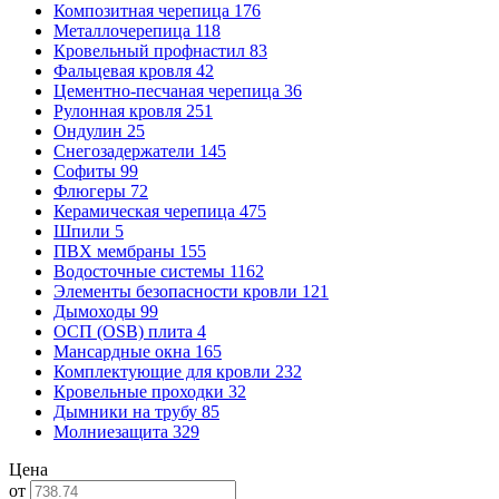
Композитная черепица
176
Металлочерепица
118
Кровельный профнастил
83
Фальцевая кровля
42
Цементно-песчаная черепица
36
Рулонная кровля
251
Ондулин
25
Снегозадержатели
145
Софиты
99
Флюгеры
72
Керамическая черепица
475
Шпили
5
ПВХ мембраны
155
Водосточные системы
1162
Элементы безопасности кровли
121
Дымоходы
99
ОСП (OSB) плита
4
Мансардные окна
165
Комплектующие для кровли
232
Кровельные проходки
32
Дымники на трубу
85
Молниезащита
329
Цена
от