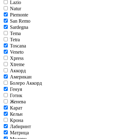
Lazio
Natur
Piemonte
San Remo
Sardegna
Tema
Tetra
Toscana
Veneto
Xpress
Xtreme
Аккорд
Американ
Болеро Аккорд
Генуя
Готик
Женева
Карат
Кельн
Крона
Лабиринт
Матрица
Модерн