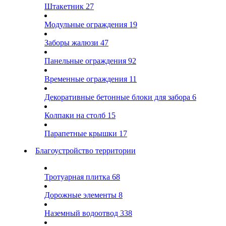
Штакетник
27
Модульные ограждения
19
Заборы жалюзи
47
Панельные ограждения
92
Временные ограждения
11
Декоративные бетонные блоки для забора
6
Колпаки на столб
15
Парапетные крышки
17
Благоустройство территории
Тротуарная плитка
68
Дорожные элементы
8
Наземный водоотвод
338