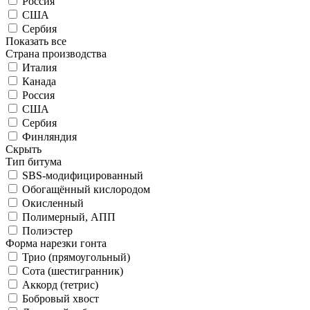
Россия
США
Сербия
Показать все
Страна производства
Италия
Канада
Россия
США
Сербия
Финляндия
Скрыть
Тип битума
SBS-модифицированный
Обогащённый кислородом
Окисленный
Полимерный, АПП
Полиэстер
Форма нарезки гонта
Трио (прямоугольный)
Сота (шестигранник)
Аккорд (тетрис)
Бобровый хвост