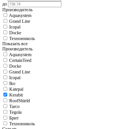
до
Производитель
Aquasystem
Grand Line
Icopal
Docke
Технониколь
Показать все
Производитель
Aquasystem
CertainTeed
Docke
Grand Line
Icopal
Iko
Katepal
Kerabit
RoofShield
Tarco
Tegola
Брит
Технониколь
Скрыть