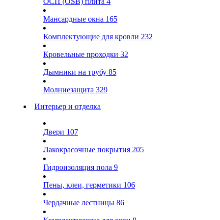
ОСП (OSB) плита
4
Мансардные окна
165
Комплектующие для кровли
232
Кровельные проходки
32
Дымники на трубу
85
Молниезащита
329
Интерьер и отделка
Двери
107
Лакокрасочные покрытия
205
Гидроизоляция пола
9
Пены, клеи, герметики
106
Чердачные лестницы
86