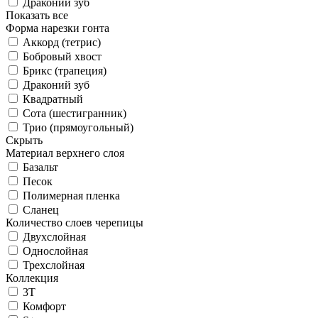
Драконий зуб
Показать все
Форма нарезки гонта
Аккорд (тетрис)
Бобровый хвост
Брикс (трапеция)
Драконий зуб
Квадратный
Сота (шестигранник)
Трио (прямоугольный)
Скрыть
Материал верхнего слоя
Базальт
Песок
Полимерная пленка
Сланец
Количество слоев черепицы
Двухслойная
Однослойная
Трехслойная
Коллекция
3T
Комфорт