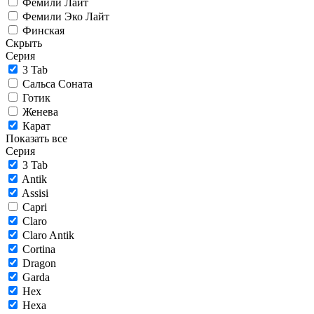
Фемили Лайт
Фемили Эко Лайт
Финская
Скрыть
Серия
3 Tab
Сальса Соната
Готик
Женева
Карат
Показать все
Серия
3 Tab
Antik
Assisi
Capri
Claro
Claro Antik
Cortina
Dragon
Garda
Hex
Hexa