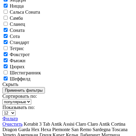
Ницца
Сальса Соната
Самба
Сланец
Соната
Сота
Стандарт
Тетрис
Фокстрот
Фьюжн
Цюрих
Шестигранник
Шеффилд
Скрыть
Сортировать по:
Показывать по:
Фильтр
Очистить
Kerabit
3 Tab
Antik
Assisi
Claro
Claro Antik
Cortina
Dragon
Garda
Hex
Hexa
Piemonte
San Remo
Sardegna
Toscana
Veneto
Американ
Генуя
Карат
Кельн
Лабиринт
Матрица