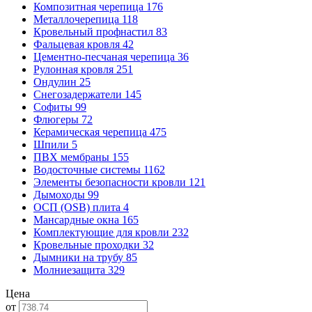
Композитная черепица
176
Металлочерепица
118
Кровельный профнастил
83
Фальцевая кровля
42
Цементно-песчаная черепица
36
Рулонная кровля
251
Ондулин
25
Снегозадержатели
145
Софиты
99
Флюгеры
72
Керамическая черепица
475
Шпили
5
ПВХ мембраны
155
Водосточные системы
1162
Элементы безопасности кровли
121
Дымоходы
99
ОСП (OSB) плита
4
Мансардные окна
165
Комплектующие для кровли
232
Кровельные проходки
32
Дымники на трубу
85
Молниезащита
329
Цена
от