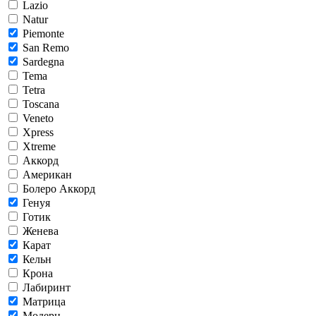
Lazio
Natur
Piemonte
San Remo
Sardegna
Tema
Tetra
Toscana
Veneto
Xpress
Xtreme
Аккорд
Американ
Болеро Аккорд
Генуя
Готик
Женева
Карат
Кельн
Крона
Лабиринт
Матрица
Модерн