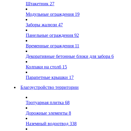
Штакетник
27
Модульные ограждения
19
Заборы жалюзи
47
Панельные ограждения
92
Временные ограждения
11
Декоративные бетонные блоки для забора
6
Колпаки на столб
15
Парапетные крышки
17
Благоустройство территории
Тротуарная плитка
68
Дорожные элементы
8
Наземный водоотвод
338