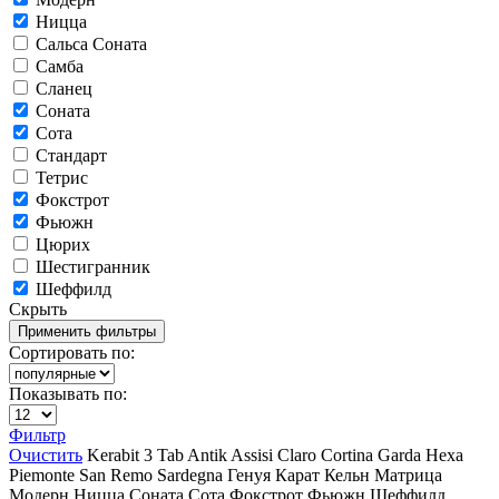
Ницца
Сальса Соната
Самба
Сланец
Соната
Сота
Стандарт
Тетрис
Фокстрот
Фьюжн
Цюрих
Шестигранник
Шеффилд
Скрыть
Сортировать по:
Показывать по:
Фильтр
Очистить
Kerabit
3 Tab
Antik
Assisi
Claro
Cortina
Garda
Hexa
Piemonte
San Remo
Sardegna
Генуя
Карат
Кельн
Матрица
Модерн
Ницца
Соната
Сота
Фокстрот
Фьюжн
Шеффилд