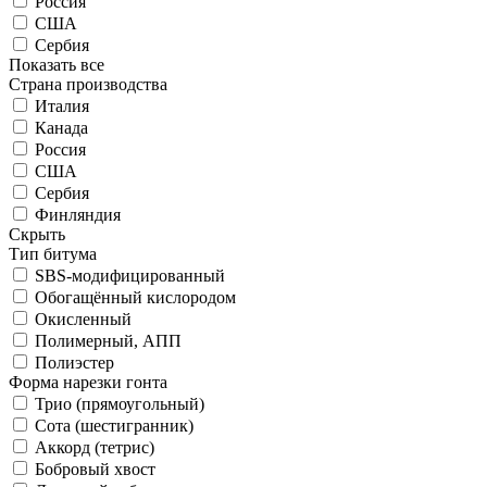
Россия
США
Сербия
Показать все
Страна производства
Италия
Канада
Россия
США
Сербия
Финляндия
Скрыть
Тип битума
SBS-модифицированный
Обогащённый кислородом
Окисленный
Полимерный, АПП
Полиэстер
Форма нарезки гонта
Трио (прямоугольный)
Сота (шестигранник)
Аккорд (тетрис)
Бобровый хвост