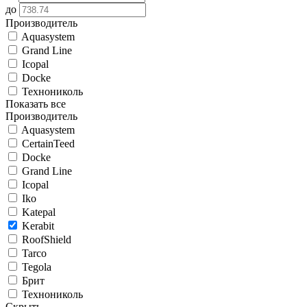
до
Производитель
Aquasystem
Grand Line
Icopal
Docke
Технониколь
Показать все
Производитель
Aquasystem
CertainTeed
Docke
Grand Line
Icopal
Iko
Katepal
Kerabit
RoofShield
Tarco
Tegola
Брит
Технониколь
Скрыть