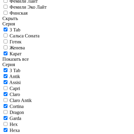
Фемили Лайт
Фемили Эко Лайт
Финская
Скрыть
Серия
3 Tab
Сальса Соната
Готик
Женева
Карат
Показать все
Серия
3 Tab
Antik
Assisi
Capri
Claro
Claro Antik
Cortina
Dragon
Garda
Hex
Hexa