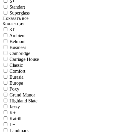
S+
Standart
Superglass
Показать все
Коллекция
3T
Ambient
Belmont
Business
Cambridge
Carriage House
Classic
Comfort
Eurasia
Europa
Foxy
Grand Manor
Highland Slate
Jazzy
K+
Katrilli
L+
Landmark