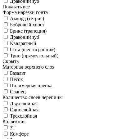
Драконий зуб
Показать все
Форма нарезки гонта
Аккорд (тетрис)
Бобровый хвост
Брикс (трапеция)
Драконий зуб
Квадратный
Сота (шестигранник)
Трио (прямоугольный)
Скрыть
Материал верхнего слоя
Базальт
Песок
Полимерная пленка
Сланец
Количество слоев черепицы
Двухслойная
Однослойная
Трехслойная
Коллекция
3T
Комфорт