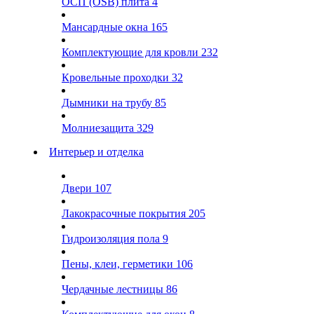
ОСП (OSB) плита
4
Мансардные окна
165
Комплектующие для кровли
232
Кровельные проходки
32
Дымники на трубу
85
Молниезащита
329
Интерьер и отделка
Двери
107
Лакокрасочные покрытия
205
Гидроизоляция пола
9
Пены, клеи, герметики
106
Чердачные лестницы
86