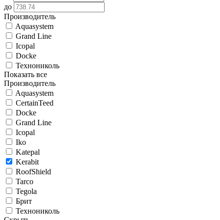
до
Производитель
Aquasystem
Grand Line
Icopal
Docke
Технониколь
Показать все
Производитель
Aquasystem
CertainTeed
Docke
Grand Line
Icopal
Iko
Katepal
Kerabit
RoofShield
Tarco
Tegola
Брит
Технониколь
Скрыть