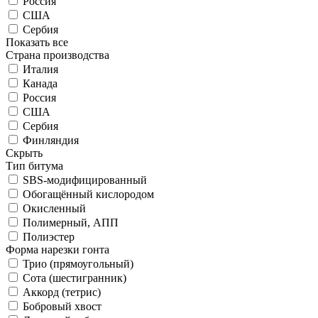
Россия
США
Сербия
Показать все
Страна производства
Италия
Канада
Россия
США
Сербия
Финляндия
Скрыть
Тип битума
SBS-модифицированный
Обогащённый кислородом
Окисленный
Полимерный, АПП
Полиэстер
Форма нарезки гонта
Трио (прямоугольный)
Сота (шестигранник)
Аккорд (тетрис)
Бобровый хвост