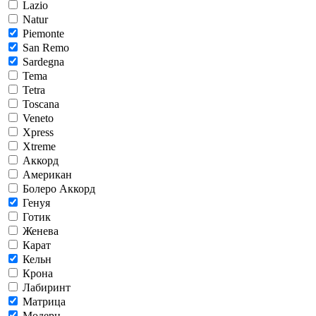
Lazio
Natur
Piemonte
San Remo
Sardegna
Tema
Tetra
Toscana
Veneto
Xpress
Xtreme
Аккорд
Американ
Болеро Аккорд
Генуя
Готик
Женева
Карат
Кельн
Крона
Лабиринт
Матрица
Модерн