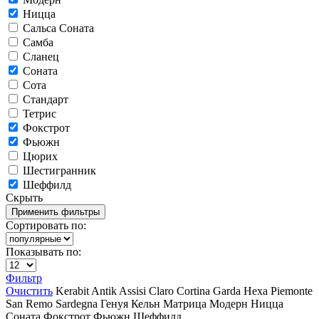
Ницца
Сальса Соната
Самба
Сланец
Соната
Сота
Стандарт
Тетрис
Фокстрот
Фьюжн
Цюрих
Шестигранник
Шеффилд
Скрыть
Сортировать по:
Показывать по:
Фильтр
Очистить
Kerabit
Antik
Assisi
Claro
Cortina
Garda
Hexa
Piemonte
San Remo
Sardegna
Генуя
Кельн
Матрица
Модерн
Ницца
Соната
Фокстрот
Фьюжн
Шеффилд