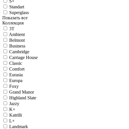
S+
Standart
Superglass
Показать все
Коллекция
3T
Ambient
Belmont
Business
Cambridge
Carriage House
Classic
Comfort
Eurasia
Europa
Foxy
Grand Manor
Highland Slate
Jazzy
K+
Katrilli
L+
Landmark