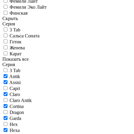
Фемили Лайт
Фемили Эко Лайт
Финская
Скрыть
Серия
3 Tab
Сальса Соната
Готик
Женева
Карат
Показать все
Серия
3 Tab
Antik
Assisi
Capri
Claro
Claro Antik
Cortina
Dragon
Garda
Hex
Hexa