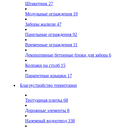
Штакетник
27
Модульные ограждения
19
Заборы жалюзи
47
Панельные ограждения
92
Временные ограждения
11
Декоративные бетонные блоки для забора
6
Колпаки на столб
15
Парапетные крышки
17
Благоустройство территории
Тротуарная плитка
68
Дорожные элементы
8
Наземный водоотвод
338