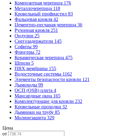
Композитная черепица
176
Металлочерепица
118
Кровельный профнастил
83
Фальцевая кровля
42
Цементно-песчаная черепица
36
Рулонная кровля
251
Ондулин
25
Снегозадержатели
145
Софиты
99
Флюгеры
72
Керамическая черепица
475
Шпили
5
ПВХ мембраны
155
Водосточные системы
1162
Элементы безопасности кровли
121
Дымоходы
99
ОСП (OSB) плита
4
Мансардные окна
165
Комплектующие для кровли
232
Кровельные проходки
32
Дымники на трубу
85
Молниезащита
329
Цена
от