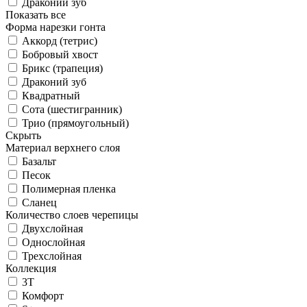
Драконий зуб
Показать все
Форма нарезки гонта
Аккорд (тетрис)
Бобровый хвост
Брикс (трапеция)
Драконий зуб
Квадратный
Сота (шестигранник)
Трио (прямоугольный)
Скрыть
Материал верхнего слоя
Базальт
Песок
Полимерная пленка
Сланец
Количество слоев черепицы
Двухслойная
Однослойная
Трехслойная
Коллекция
3T
Комфорт