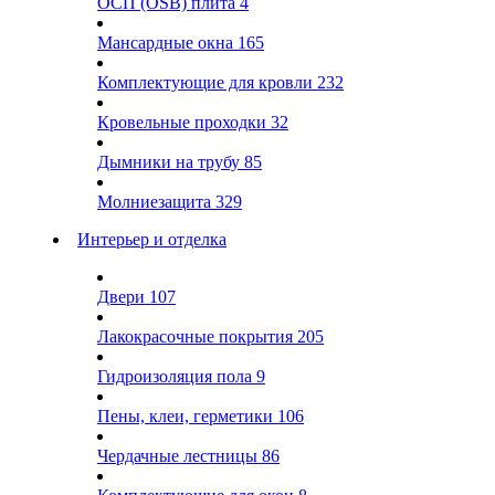
ОСП (OSB) плита
4
Мансардные окна
165
Комплектующие для кровли
232
Кровельные проходки
32
Дымники на трубу
85
Молниезащита
329
Интерьер и отделка
Двери
107
Лакокрасочные покрытия
205
Гидроизоляция пола
9
Пены, клеи, герметики
106
Чердачные лестницы
86