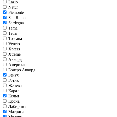
Lazio
Natur
Piemonte
San Remo
Sardegna
Tema
Tetra
Toscana
Veneto
Xpress
Xtreme
Аккорд
Американ
Болеро Аккорд
Генуя
Готик
Женева
Карат
Кельн
Крона
Лабиринт
Матрица
Модерн