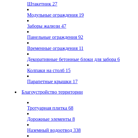
Штакетник
27
Модульные ограждения
19
Заборы жалюзи
47
Панельные ограждения
92
Временные ограждения
11
Декоративные бетонные блоки для забора
6
Колпаки на столб
15
Парапетные крышки
17
Благоустройство территории
Тротуарная плитка
68
Дорожные элементы
8
Наземный водоотвод
338