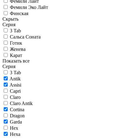
Фемили Лайт
Фемили Эко Лайт
Финская
Скрыть
Серия
3 Tab
Сальса Соната
Готик
Женева
Карат
Показать все
Серия
3 Tab
Antik
Assisi
Capri
Claro
Claro Antik
Cortina
Dragon
Garda
Hex
Hexa