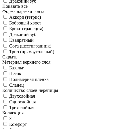
Драконий зуб
Показать все
Форма нарезки гонта
Аккорд (тетрис)
Бобровый хвост
Брикс (трапеция)
Драконий зуб
Квадратный
Сота (шестигранник)
Трио (прямоугольный)
Скрыть
Материал верхнего слоя
Базальт
Песок
Полимерная пленка
Сланец
Количество слоев черепицы
Двухслойная
Однослойная
Трехслойная
Коллекция
3T
Комфорт