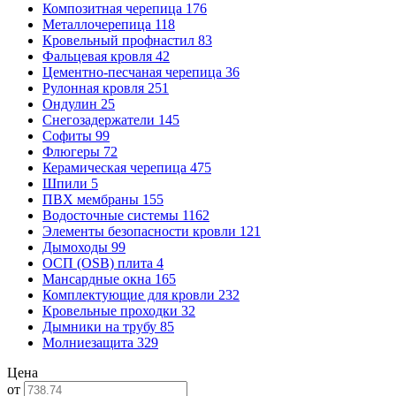
Композитная черепица
176
Металлочерепица
118
Кровельный профнастил
83
Фальцевая кровля
42
Цементно-песчаная черепица
36
Рулонная кровля
251
Ондулин
25
Снегозадержатели
145
Софиты
99
Флюгеры
72
Керамическая черепица
475
Шпили
5
ПВХ мембраны
155
Водосточные системы
1162
Элементы безопасности кровли
121
Дымоходы
99
ОСП (OSB) плита
4
Мансардные окна
165
Комплектующие для кровли
232
Кровельные проходки
32
Дымники на трубу
85
Молниезащита
329
Цена
от