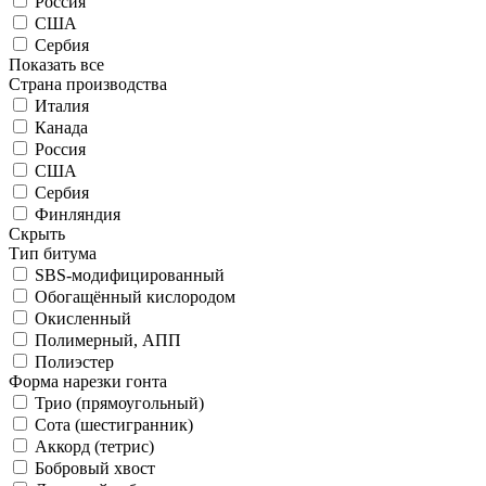
Россия
США
Сербия
Показать все
Страна производства
Италия
Канада
Россия
США
Сербия
Финляндия
Скрыть
Тип битума
SBS-модифицированный
Обогащённый кислородом
Окисленный
Полимерный, АПП
Полиэстер
Форма нарезки гонта
Трио (прямоугольный)
Сота (шестигранник)
Аккорд (тетрис)
Бобровый хвост