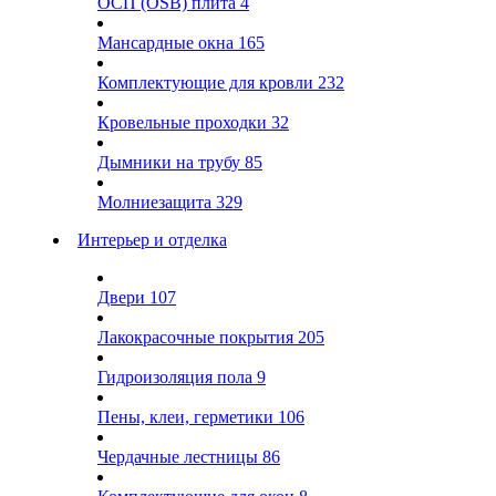
ОСП (OSB) плита
4
Мансардные окна
165
Комплектующие для кровли
232
Кровельные проходки
32
Дымники на трубу
85
Молниезащита
329
Интерьер и отделка
Двери
107
Лакокрасочные покрытия
205
Гидроизоляция пола
9
Пены, клеи, герметики
106
Чердачные лестницы
86