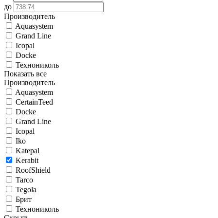
до
Производитель
Aquasystem
Grand Line
Icopal
Docke
Технониколь
Показать все
Производитель
Aquasystem
CertainTeed
Docke
Grand Line
Icopal
Iko
Katepal
Kerabit
RoofShield
Tarco
Tegola
Брит
Технониколь
Скрыть