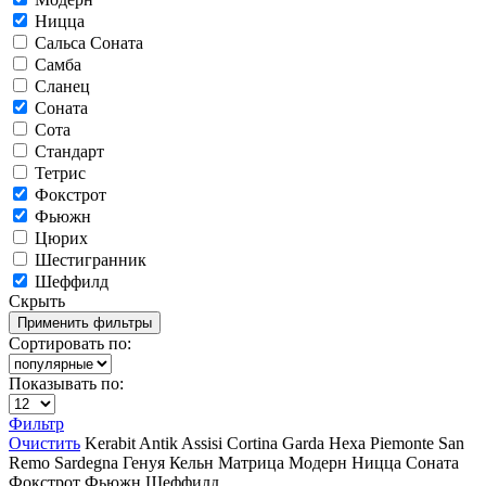
Ницца
Сальса Соната
Самба
Сланец
Соната
Сота
Стандарт
Тетрис
Фокстрот
Фьюжн
Цюрих
Шестигранник
Шеффилд
Скрыть
Сортировать по:
Показывать по:
Фильтр
Очистить
Kerabit
Antik
Assisi
Cortina
Garda
Hexa
Piemonte
San
Remo
Sardegna
Генуя
Кельн
Матрица
Модерн
Ницца
Соната
Фокстрот
Фьюжн
Шеффилд