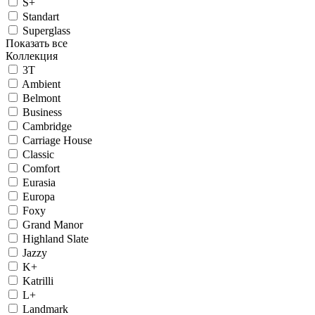
S+
Standart
Superglass
Показать все
Коллекция
3T
Ambient
Belmont
Business
Cambridge
Carriage House
Classic
Comfort
Eurasia
Europa
Foxy
Grand Manor
Highland Slate
Jazzy
K+
Katrilli
L+
Landmark