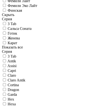
Фемили Лайт
Фемили Эко Лайт
Финская
Скрыть
Серия
3 Tab
Сальса Соната
Готик
Женева
Карат
Показать все
Серия
3 Tab
Antik
Assisi
Capri
Claro
Claro Antik
Cortina
Dragon
Garda
Hex
Hexa