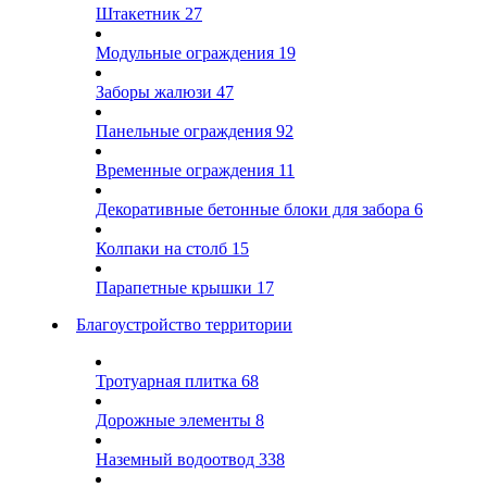
Штакетник
27
Модульные ограждения
19
Заборы жалюзи
47
Панельные ограждения
92
Временные ограждения
11
Декоративные бетонные блоки для забора
6
Колпаки на столб
15
Парапетные крышки
17
Благоустройство территории
Тротуарная плитка
68
Дорожные элементы
8
Наземный водоотвод
338