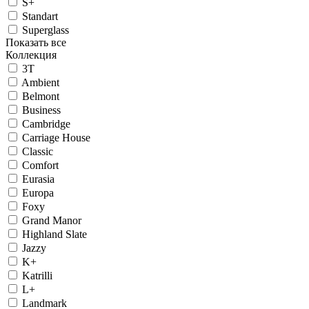
S+
Standart
Superglass
Показать все
Коллекция
3T
Ambient
Belmont
Business
Cambridge
Carriage House
Classic
Comfort
Eurasia
Europa
Foxy
Grand Manor
Highland Slate
Jazzy
K+
Katrilli
L+
Landmark