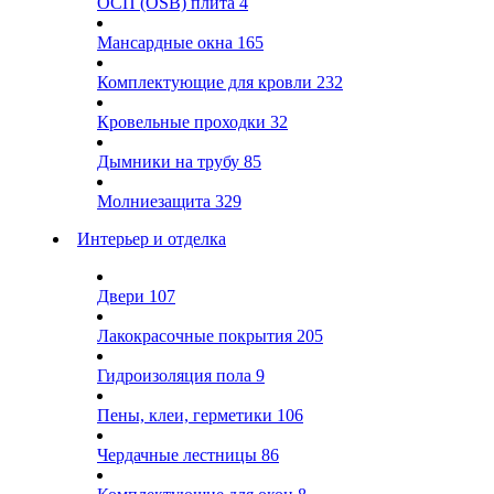
ОСП (OSB) плита
4
Мансардные окна
165
Комплектующие для кровли
232
Кровельные проходки
32
Дымники на трубу
85
Молниезащита
329
Интерьер и отделка
Двери
107
Лакокрасочные покрытия
205
Гидроизоляция пола
9
Пены, клеи, герметики
106
Чердачные лестницы
86