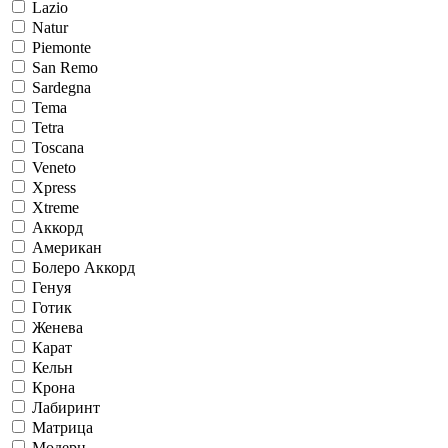
Lazio
Natur
Piemonte
San Remo
Sardegna
Tema
Tetra
Toscana
Veneto
Xpress
Xtreme
Аккорд
Американ
Болеро Аккорд
Генуя
Готик
Женева
Карат
Кельн
Крона
Лабиринт
Матрица
Модерн