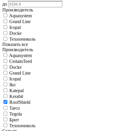
до
Производитель
Aquasystem
Grand Line
Icopal
Docke
Технониколь
Показать все
Производитель
Aquasystem
CertainTeed
Docke
Grand Line
Icopal
Iko
Katepal
Kerabit
RoofShield
Tarco
Tegola
Брит
Технониколь
Скрыть