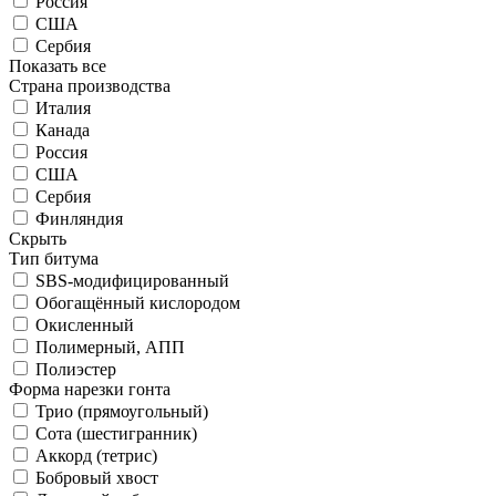
Россия
США
Сербия
Показать все
Страна производства
Италия
Канада
Россия
США
Сербия
Финляндия
Скрыть
Тип битума
SBS-модифицированный
Обогащённый кислородом
Окисленный
Полимерный, АПП
Полиэстер
Форма нарезки гонта
Трио (прямоугольный)
Сота (шестигранник)
Аккорд (тетрис)
Бобровый хвост