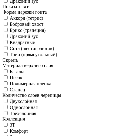
Драконий зуб
Показать все
Форма нарезки гонта
Аккорд (тетрис)
Бобровый хвост
Брикс (трапеция)
Драконий зуб
Квадратный
Сота (шестигранник)
Трио (прямоугольный)
Скрыть
Материал верхнего слоя
Базальт
Песок
Полимерная пленка
Сланец
Количество слоев черепицы
Двухслойная
Однослойная
Трехслойная
Коллекция
3T
Комфорт