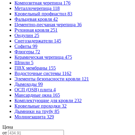
Композитная черепица
176
Металлочерепица
118
Кровельный профнастил
83
Фальцевая кровля
42
Цементно-песчаная черепица
36
Рулонная кровля
251
Ондулин
25
Снегозадержатели
145
Софиты
99
Флюгеры
72
Керамическая черепица
475
Шпили
5
ПВХ мембраны
155
Водосточные системы
1162
Элементы безопасности кровли
121
Дымоходы
99
ОСП (OSB) плита
4
Мансардные окна
165
Комплектующие для кровли
232
Кровельные проходки
32
Дымники на трубу
85
Молниезащита
329
Цена
от