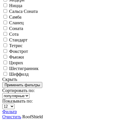
Ницца
Сальса Соната
Самба
Сланец
Соната
Сота
Стандарт
Тетрис
Фокстрот
Фьюжн
Цюрих
Шестигранник
Шеффилд
Скрыть
Сортировать по:
Показывать по:
Фильтр
Очистить
RoofShield