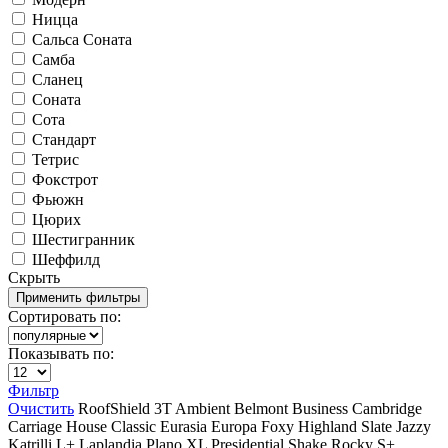
Ницца
Сальса Соната
Самба
Сланец
Соната
Сота
Стандарт
Тетрис
Фокстрот
Фьюжн
Цюрих
Шестигранник
Шеффилд
Скрыть
Сортировать по:
Показывать по:
Фильтр
Очистить
RoofShield
3T
Ambient
Belmont
Business
Cambridge
Carriage House
Classic
Eurasia
Europa
Foxy
Highland Slate
Jazzy
Katrilli
L+
Laplandia
Plano XL
Presidential Shake
Rocky
S+