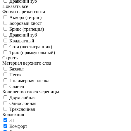
Драконий зуб
Показать все
Форма нарезки гонта
Аккорд (тетрис)
Бобровый хвост
Брикс (трапеция)
Драконий зуб
Квадратный
Сота (шестигранник)
Трио (прямоугольный)
Скрыть
Материал верхнего слоя
Базальт
Песок
Полимерная пленка
Сланец
Количество слоев черепицы
Двухслойная
Однослойная
Трехслойная
Коллекция
3T
Комфорт