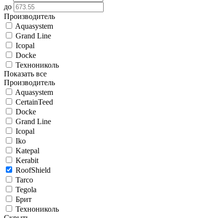
до
Производитель
Aquasystem
Grand Line
Icopal
Docke
Технониколь
Показать все
Производитель
Aquasystem
CertainTeed
Docke
Grand Line
Icopal
Iko
Katepal
Kerabit
RoofShield
Tarco
Tegola
Брит
Технониколь
Скрыть