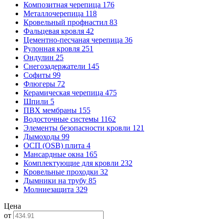
Композитная черепица
176
Металлочерепица
118
Кровельный профнастил
83
Фальцевая кровля
42
Цементно-песчаная черепица
36
Рулонная кровля
251
Ондулин
25
Снегозадержатели
145
Софиты
99
Флюгеры
72
Керамическая черепица
475
Шпили
5
ПВХ мембраны
155
Водосточные системы
1162
Элементы безопасности кровли
121
Дымоходы
99
ОСП (OSB) плита
4
Мансардные окна
165
Комплектующие для кровли
232
Кровельные проходки
32
Дымники на трубу
85
Молниезащита
329
Цена
от