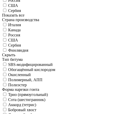
Россия
США
Сербия
Показать все
Страна производства
Италия
Канада
Россия
США
Сербия
Финляндия
Скрыть
Тип битума
SBS-модифицированный
Обогащённый кислородом
Окисленный
Полимерный, АПП
Полиэстер
Форма нарезки гонта
Трио (прямоугольный)
Сота (шестигранник)
Аккорд (тетрис)
Бобровый хвост