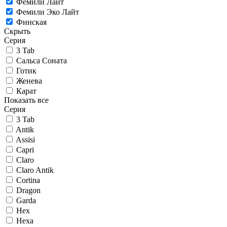
Фемили Лайт
Фемили Эко Лайт
Финская
Скрыть
Серия
3 Tab
Сальса Соната
Готик
Женева
Карат
Показать все
Серия
3 Tab
Antik
Assisi
Capri
Claro
Claro Antik
Cortina
Dragon
Garda
Hex
Hexa