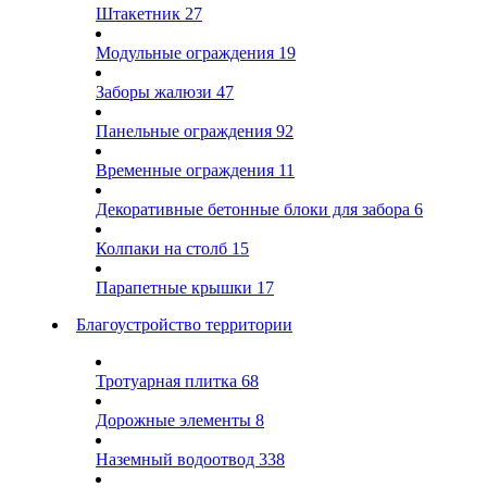
Штакетник
27
Модульные ограждения
19
Заборы жалюзи
47
Панельные ограждения
92
Временные ограждения
11
Декоративные бетонные блоки для забора
6
Колпаки на столб
15
Парапетные крышки
17
Благоустройство территории
Тротуарная плитка
68
Дорожные элементы
8
Наземный водоотвод
338