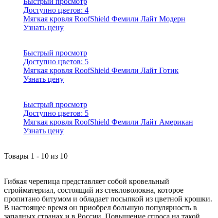
Быстрый просмотр
Доступно цветов:
4
Мягкая кровля RoofShield Фемили Лайт Модерн
Узнать цену
Быстрый просмотр
Доступно цветов:
5
Мягкая кровля RoofShield Фемили Лайт Готик
Узнать цену
Быстрый просмотр
Доступно цветов:
5
Мягкая кровля RoofShield Фемили Лайт Американ
Узнать цену
Товары
1
-
10
из
10
Гибкая черепица представляет собой кровельный
стройматериал, состоящий из стекловолокна, которое
пропитано битумом и обладает посыпкой из цветной крошки.
В настоящее время он приобрел большую популярность в
западных странах и в России. Повышение спроса на такой