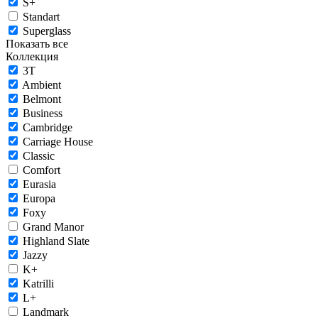
S+
Standart
Superglass
Показать все
Коллекция
3T
Ambient
Belmont
Business
Cambridge
Carriage House
Classic
Comfort
Eurasia
Europa
Foxy
Grand Manor
Highland Slate
Jazzy
K+
Katrilli
L+
Landmark