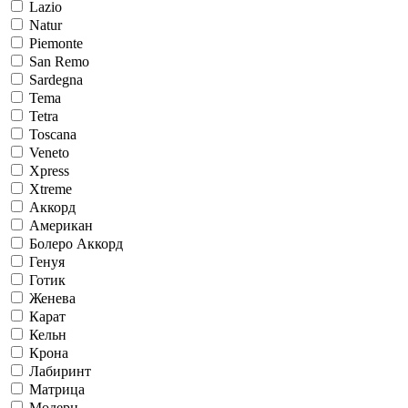
Lazio
Natur
Piemonte
San Remo
Sardegna
Tema
Tetra
Toscana
Veneto
Xpress
Xtreme
Аккорд
Американ
Болеро Аккорд
Генуя
Готик
Женева
Карат
Кельн
Крона
Лабиринт
Матрица
Модерн