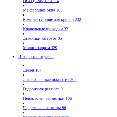
ОСП (OSB) плита
4
Мансардные окна
165
Комплектующие для кровли
232
Кровельные проходки
32
Дымники на трубу
85
Молниезащита
329
Интерьер и отделка
Двери
107
Лакокрасочные покрытия
205
Гидроизоляция пола
9
Пены, клеи, герметики
106
Чердачные лестницы
86