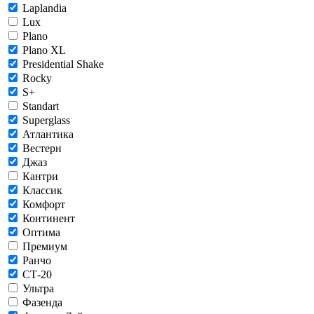
Laplandia
Lux
Plano
Plano XL
Presidential Shake
Rocky
S+
Standart
Superglass
Атлантика
Вестерн
Джаз
Кантри
Классик
Комфорт
Континент
Оптима
Премиум
Ранчо
СТ-20
Ультра
Фазенда