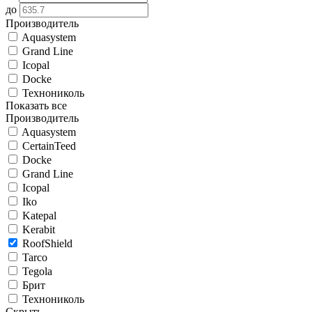
до
Производитель
Aquasystem
Grand Line
Icopal
Docke
Технониколь
Показать все
Производитель
Aquasystem
CertainTeed
Docke
Grand Line
Icopal
Iko
Katepal
Kerabit
RoofShield
Tarco
Tegola
Брит
Технониколь
Скрыть