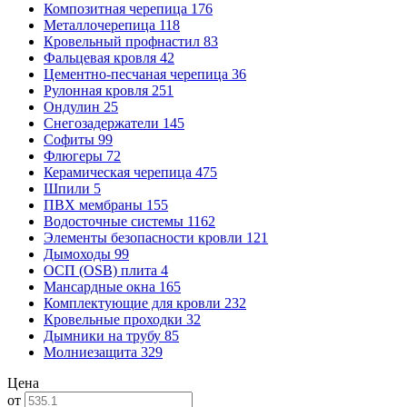
Композитная черепица
176
Металлочерепица
118
Кровельный профнастил
83
Фальцевая кровля
42
Цементно-песчаная черепица
36
Рулонная кровля
251
Ондулин
25
Снегозадержатели
145
Софиты
99
Флюгеры
72
Керамическая черепица
475
Шпили
5
ПВХ мембраны
155
Водосточные системы
1162
Элементы безопасности кровли
121
Дымоходы
99
ОСП (OSB) плита
4
Мансардные окна
165
Комплектующие для кровли
232
Кровельные проходки
32
Дымники на трубу
85
Молниезащита
329
Цена
от