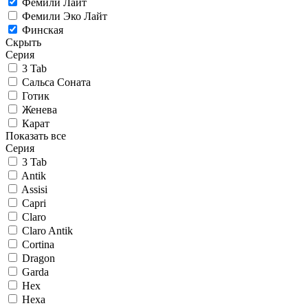
Фемили Лайт
Фемили Эко Лайт
Финская
Скрыть
Серия
3 Tab
Сальса Соната
Готик
Женева
Карат
Показать все
Серия
3 Tab
Antik
Assisi
Capri
Claro
Claro Antik
Cortina
Dragon
Garda
Hex
Hexa