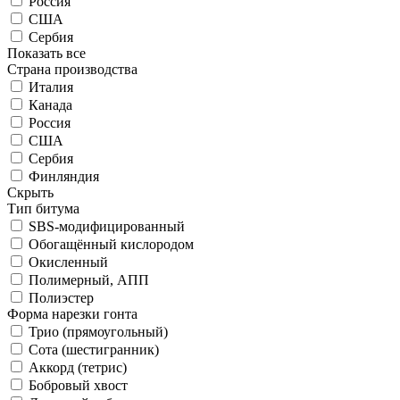
Россия
США
Сербия
Показать все
Страна производства
Италия
Канада
Россия
США
Сербия
Финляндия
Скрыть
Тип битума
SBS-модифицированный
Обогащённый кислородом
Окисленный
Полимерный, АПП
Полиэстер
Форма нарезки гонта
Трио (прямоугольный)
Сота (шестигранник)
Аккорд (тетрис)
Бобровый хвост