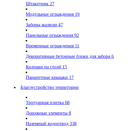
Штакетник
27
Модульные ограждения
19
Заборы жалюзи
47
Панельные ограждения
92
Временные ограждения
11
Декоративные бетонные блоки для забора
6
Колпаки на столб
15
Парапетные крышки
17
Благоустройство территории
Тротуарная плитка
68
Дорожные элементы
8
Наземный водоотвод
338