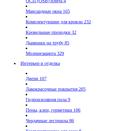
ОСП (OSB) плита
4
Мансардные окна
165
Комплектующие для кровли
232
Кровельные проходки
32
Дымники на трубу
85
Молниезащита
329
Интерьер и отделка
Двери
107
Лакокрасочные покрытия
205
Гидроизоляция пола
9
Пены, клеи, герметики
106
Чердачные лестницы
86