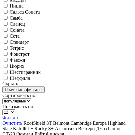
Ницца
Сальса Соната
Самба
Сланец
Соната
Сота
Стандарт
Тетрис
Фокстрот
Фьюжн
Цюрих
Шестигранник
Шеффилд
Скрыть
Сортировать по:
Показывать по:
Фильтр
Очистить
RoofShield
3T
Belmont
Cambridge
Europa
Highland
Slate
Katrilli
L+
Rocky
S+
Атлантика
Вестерн
Джаз
Ранчо
СТ-20
Фемили Лайт
Финская