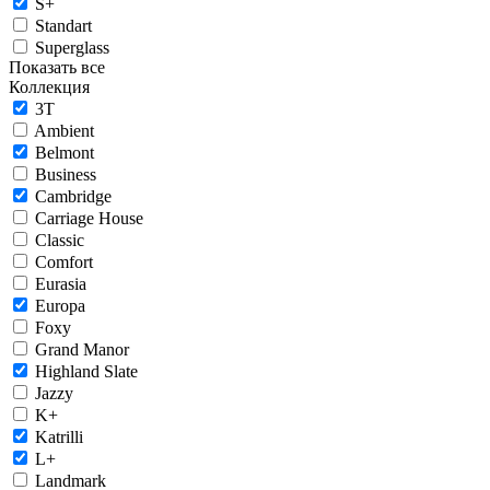
S+
Standart
Superglass
Показать все
Коллекция
3T
Ambient
Belmont
Business
Cambridge
Carriage House
Classic
Comfort
Eurasia
Europa
Foxy
Grand Manor
Highland Slate
Jazzy
K+
Katrilli
L+
Landmark