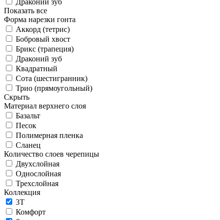
Драконий зуб
Показать все
Форма нарезки гонта
Аккорд (тетрис)
Бобровый хвост
Брикс (трапеция)
Драконий зуб
Квадратный
Сота (шестигранник)
Трио (прямоугольный)
Скрыть
Материал верхнего слоя
Базальт
Песок
Полимерная пленка
Сланец
Количество слоев черепицы
Двухслойная
Однослойная
Трехслойная
Коллекция
3T
Комфорт