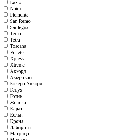
Lazio
Natur
Piemonte
San Remo
Sardegna
Tema
Tetra
Toscana
Veneto
Xpress
Xtreme
Аккорд
Американ
Болеро Аккорд
Генуя
Готик
Женева
Карат
Кельн
Крона
Лабиринт
Матрица
Модерн