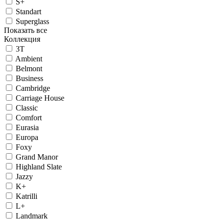
S+
Standart
Superglass
Показать все
Коллекция
3T
Ambient
Belmont
Business
Cambridge
Carriage House
Classic
Comfort
Eurasia
Europa
Foxy
Grand Manor
Highland Slate
Jazzy
K+
Katrilli
L+
Landmark