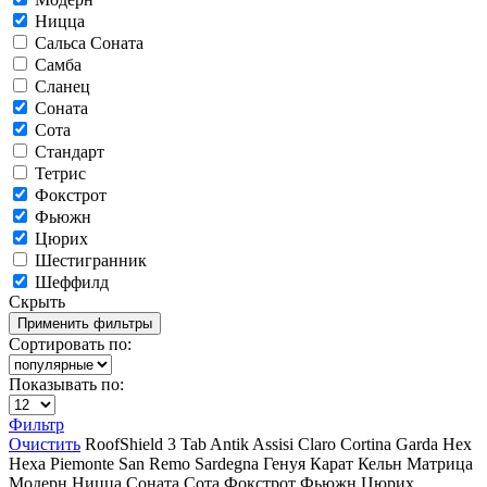
Ницца
Сальса Соната
Самба
Сланец
Соната
Сота
Стандарт
Тетрис
Фокстрот
Фьюжн
Цюрих
Шестигранник
Шеффилд
Скрыть
Сортировать по:
Показывать по:
Фильтр
Очистить
RoofShield
3 Tab
Antik
Assisi
Claro
Cortina
Garda
Hex
Hexa
Piemonte
San Remo
Sardegna
Генуя
Карат
Кельн
Матрица
Модерн
Ницца
Соната
Сота
Фокстрот
Фьюжн
Цюрих