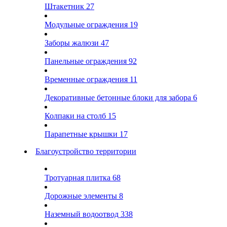
Штакетник
27
Модульные ограждения
19
Заборы жалюзи
47
Панельные ограждения
92
Временные ограждения
11
Декоративные бетонные блоки для забора
6
Колпаки на столб
15
Парапетные крышки
17
Благоустройство территории
Тротуарная плитка
68
Дорожные элементы
8
Наземный водоотвод
338