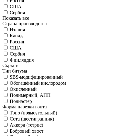
Россия
США
Сербия
Показать все
Страна производства
Италия
Канада
Россия
США
Сербия
Финляндия
Скрыть
Тип битума
SBS-модифицированный
Обогащённый кислородом
Окисленный
Полимерный, АПП
Полиэстер
Форма нарезки гонта
Трио (прямоугольный)
Сота (шестигранник)
Аккорд (тетрис)
Бобровый хвост