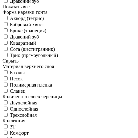
Драконий зуб
Показать все
Форма нарезки гонта
Аккорд (тетрис)
Бобровый хвост
Брикс (трапеция)
Драконий зуб
Квадратный
Сота (шестигранник)
Трио (прямоугольный)
Скрыть
Материал верхнего слоя
Базальт
Песок
Полимерная пленка
Сланец
Количество слоев черепицы
Двухслойная
Однослойная
Трехслойная
Коллекция
3T
Комфорт