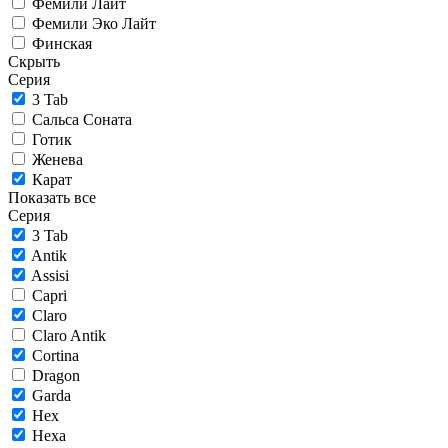
Фемили Лайт
Фемили Эко Лайт
Финская
Скрыть
Серия
3 Tab
Сальса Соната
Готик
Женева
Карат
Показать все
Серия
3 Tab
Antik
Assisi
Capri
Claro
Claro Antik
Cortina
Dragon
Garda
Hex
Hexa