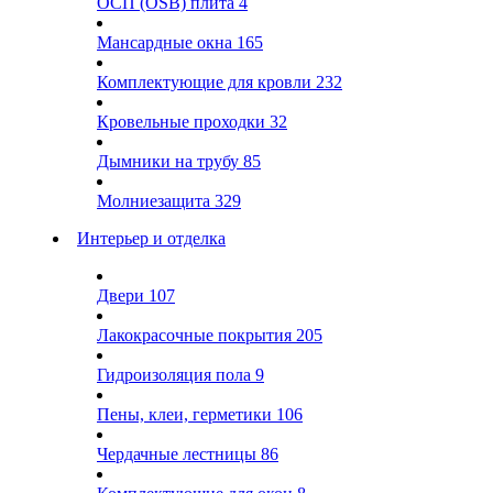
ОСП (OSB) плита
4
Мансардные окна
165
Комплектующие для кровли
232
Кровельные проходки
32
Дымники на трубу
85
Молниезащита
329
Интерьер и отделка
Двери
107
Лакокрасочные покрытия
205
Гидроизоляция пола
9
Пены, клеи, герметики
106
Чердачные лестницы
86