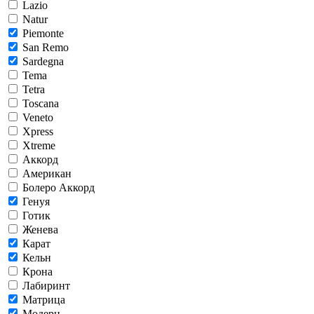
Lazio
Natur
Piemonte
San Remo
Sardegna
Tema
Tetra
Toscana
Veneto
Xpress
Xtreme
Аккорд
Американ
Болеро Аккорд
Генуя
Готик
Женева
Карат
Кельн
Крона
Лабиринт
Матрица
Модерн