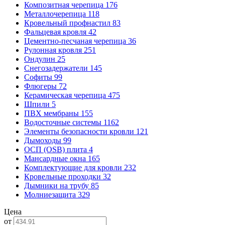
Композитная черепица
176
Металлочерепица
118
Кровельный профнастил
83
Фальцевая кровля
42
Цементно-песчаная черепица
36
Рулонная кровля
251
Ондулин
25
Снегозадержатели
145
Софиты
99
Флюгеры
72
Керамическая черепица
475
Шпили
5
ПВХ мембраны
155
Водосточные системы
1162
Элементы безопасности кровли
121
Дымоходы
99
ОСП (OSB) плита
4
Мансардные окна
165
Комплектующие для кровли
232
Кровельные проходки
32
Дымники на трубу
85
Молниезащита
329
Цена
от