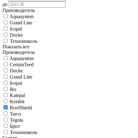
до
Производитель
Aquasystem
Grand Line
Icopal
Docke
Технониколь
Показать все
Производитель
Aquasystem
CertainTeed
Docke
Grand Line
Icopal
Iko
Katepal
Kerabit
RoofShield
Tarco
Tegola
Брит
Технониколь
Скрыть