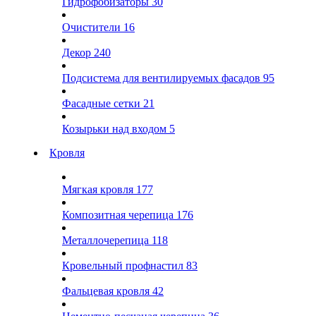
Гидрофобизаторы
30
Очистители
16
Декор
240
Подсистема для вентилируемых фасадов
95
Фасадные сетки
21
Козырьки над входом
5
Кровля
Мягкая кровля
177
Композитная черепица
176
Металлочерепица
118
Кровельный профнастил
83
Фальцевая кровля
42