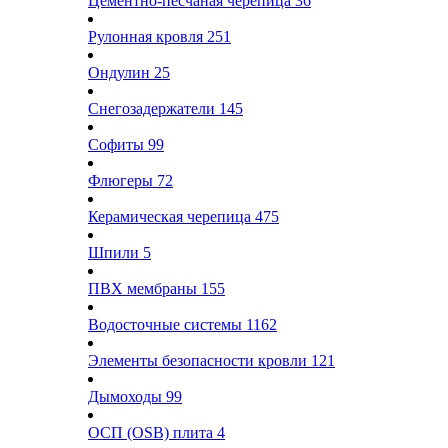
Цементно-песчаная черепица
36
Рулонная кровля
251
Ондулин
25
Снегозадержатели
145
Софиты
99
Флюгеры
72
Керамическая черепица
475
Шпили
5
ПВХ мембраны
155
Водосточные системы
1162
Элементы безопасности кровли
121
Дымоходы
99
ОСП (OSB) плита
4