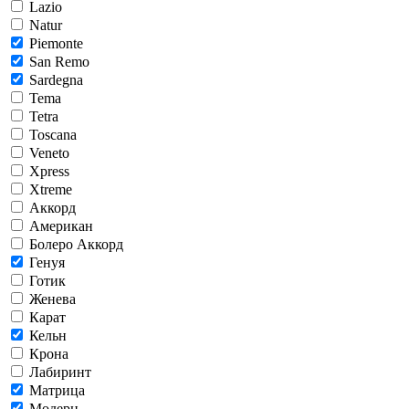
Lazio
Natur
Piemonte
San Remo
Sardegna
Tema
Tetra
Toscana
Veneto
Xpress
Xtreme
Аккорд
Американ
Болеро Аккорд
Генуя
Готик
Женева
Карат
Кельн
Крона
Лабиринт
Матрица
Модерн