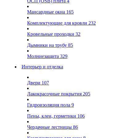
ОСП (OSB) плита
4
Мансардные окна
165
Комплектующие для кровли
232
Кровельные проходки
32
Дымники на трубу
85
Молниезащита
329
Интерьер и отделка
Двери
107
Лакокрасочные покрытия
205
Гидроизоляция пола
9
Пены, клеи, герметики
106
Чердачные лестницы
86