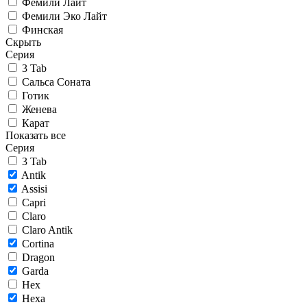
Фемили Лайт
Фемили Эко Лайт
Финская
Скрыть
Серия
3 Tab
Сальса Соната
Готик
Женева
Карат
Показать все
Серия
3 Tab
Antik
Assisi
Capri
Claro
Claro Antik
Cortina
Dragon
Garda
Hex
Hexa