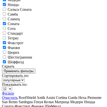
Ницца
Сальса Соната
Самба
Сланец
Соната
Сота
Стандарт
Тетрис
Фокстрот
Фьюжн
Цюрих
Шестигранник
Шеффилд
Скрыть
Сортировать по:
Показывать по:
Фильтр
Очистить
RoofShield
Antik
Assisi
Cortina
Garda
Hexa
Piemonte
San Remo
Sardegna
Генуя
Кельн
Матрица
Модерн
Ницца
Соната
Фокстрот
Фьюжн
Шеффилд