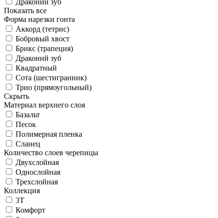
Драконий зуб
Показать все
Форма нарезки гонта
Аккорд (тетрис)
Бобровый хвост
Брикс (трапеция)
Драконий зуб
Квадратный
Сота (шестигранник)
Трио (прямоугольный)
Скрыть
Материал верхнего слоя
Базальт
Песок
Полимерная пленка
Сланец
Количество слоев черепицы
Двухслойная
Однослойная
Трехслойная
Коллекция
3T
Комфорт