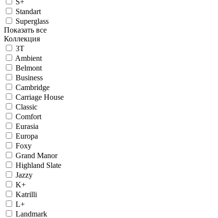
S+
Standart
Superglass
Показать все
Коллекция
3T
Ambient
Belmont
Business
Cambridge
Carriage House
Classic
Comfort
Eurasia
Europa
Foxy
Grand Manor
Highland Slate
Jazzy
K+
Katrilli
L+
Landmark