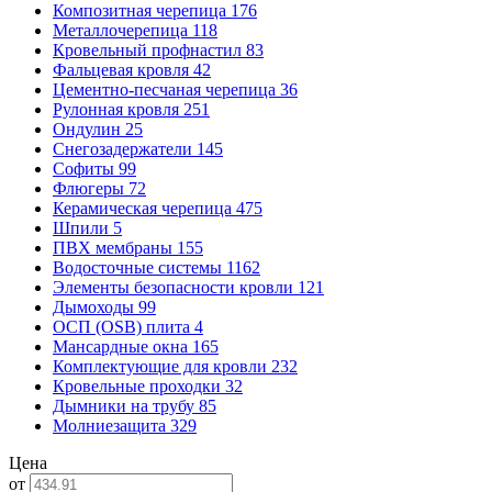
Композитная черепица
176
Металлочерепица
118
Кровельный профнастил
83
Фальцевая кровля
42
Цементно-песчаная черепица
36
Рулонная кровля
251
Ондулин
25
Снегозадержатели
145
Софиты
99
Флюгеры
72
Керамическая черепица
475
Шпили
5
ПВХ мембраны
155
Водосточные системы
1162
Элементы безопасности кровли
121
Дымоходы
99
ОСП (OSB) плита
4
Мансардные окна
165
Комплектующие для кровли
232
Кровельные проходки
32
Дымники на трубу
85
Молниезащита
329
Цена
от