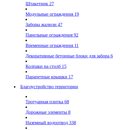
Штакетник
27
Модульные ограждения
19
Заборы жалюзи
47
Панельные ограждения
92
Временные ограждения
11
Декоративные бетонные блоки для забора
6
Колпаки на столб
15
Парапетные крышки
17
Благоустройство территории
Тротуарная плитка
68
Дорожные элементы
8
Наземный водоотвод
338