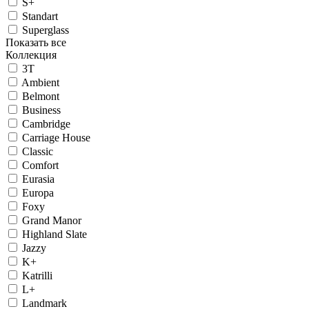
S+
Standart
Superglass
Показать все
Коллекция
3T
Ambient
Belmont
Business
Cambridge
Carriage House
Classic
Comfort
Eurasia
Europa
Foxy
Grand Manor
Highland Slate
Jazzy
K+
Katrilli
L+
Landmark