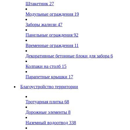
Штакетник
27
Модульные ограждения
19
Заборы жалюзи
47
Панельные ограждения
92
Временные ограждения
11
Декоративные бетонные блоки для забора
6
Колпаки на столб
15
Парапетные крышки
17
Благоустройство территории
Тротуарная плитка
68
Дорожные элементы
8
Наземный водоотвод
338