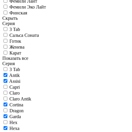
Фемили Лайт
Фемили Эко Лайт
Финская
Скрыть
Серия
3 Tab
Сальса Соната
Готик
Женева
Карат
Показать все
Серия
3 Tab
Antik
Assisi
Capri
Claro
Claro Antik
Cortina
Dragon
Garda
Hex
Hexa