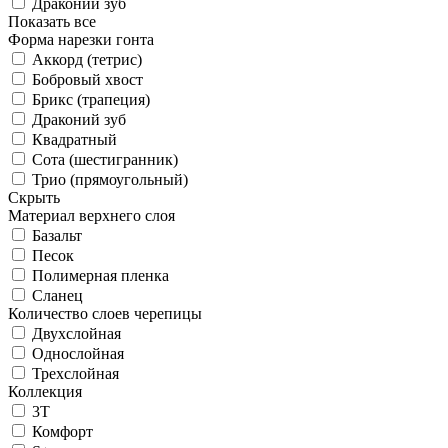
Драконий зуб
Показать все
Форма нарезки гонта
Аккорд (тетрис)
Бобровый хвост
Брикс (трапеция)
Драконий зуб
Квадратный
Сота (шестигранник)
Трио (прямоугольный)
Скрыть
Материал верхнего слоя
Базальт
Песок
Полимерная пленка
Сланец
Количество слоев черепицы
Двухслойная
Однослойная
Трехслойная
Коллекция
3T
Комфорт