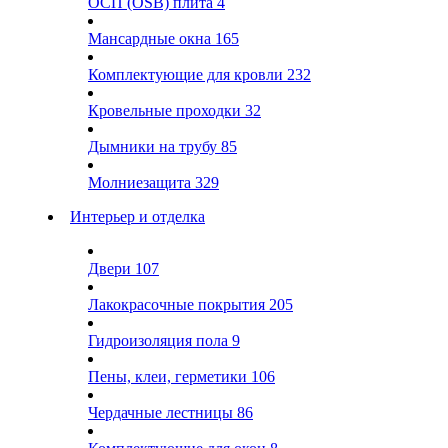
ОСП (OSB) плита
4
Мансардные окна
165
Комплектующие для кровли
232
Кровельные проходки
32
Дымники на трубу
85
Молниезащита
329
Интерьер и отделка
Двери
107
Лакокрасочные покрытия
205
Гидроизоляция пола
9
Пены, клеи, герметики
106
Чердачные лестницы
86