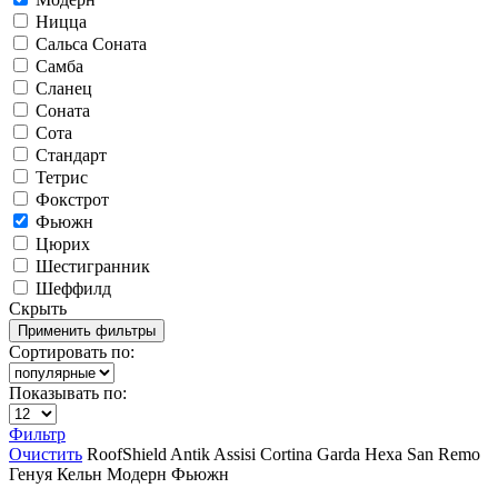
Ницца
Сальса Соната
Самба
Сланец
Соната
Сота
Стандарт
Тетрис
Фокстрот
Фьюжн
Цюрих
Шестигранник
Шеффилд
Скрыть
Сортировать по:
Показывать по:
Фильтр
Очистить
RoofShield
Antik
Assisi
Cortina
Garda
Hexa
San Remo
Генуя
Кельн
Модерн
Фьюжн