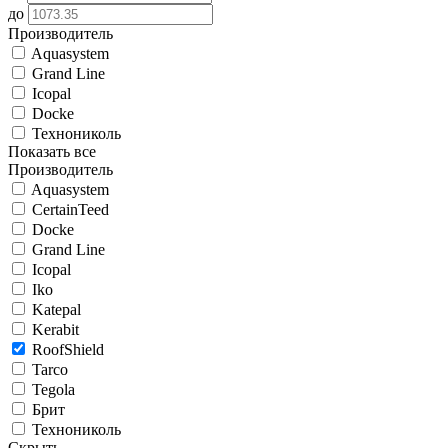
до
Производитель
Aquasystem
Grand Line
Icopal
Docke
Технониколь
Показать все
Производитель
Aquasystem
CertainTeed
Docke
Grand Line
Icopal
Iko
Katepal
Kerabit
RoofShield
Tarco
Tegola
Брит
Технониколь
Скрыть