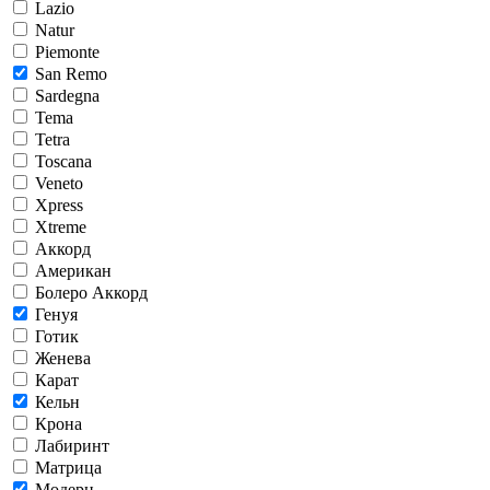
Lazio
Natur
Piemonte
San Remo
Sardegna
Tema
Tetra
Toscana
Veneto
Xpress
Xtreme
Аккорд
Американ
Болеро Аккорд
Генуя
Готик
Женева
Карат
Кельн
Крона
Лабиринт
Матрица
Модерн