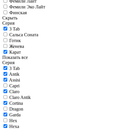
Фемили Лайт
Фемили Эко Лайт
Финская
Скрыть
Серия
3 Tab
Сальса Соната
Готик
Женева
Карат
Показать все
Серия
3 Tab
Antik
Assisi
Capri
Claro
Claro Antik
Cortina
Dragon
Garda
Hex
Hexa