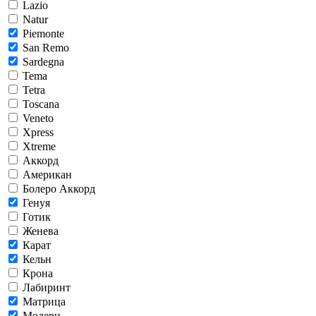
Lazio
Natur
Piemonte
San Remo
Sardegna
Tema
Tetra
Toscana
Veneto
Xpress
Xtreme
Аккорд
Американ
Болеро Аккорд
Генуя
Готик
Женева
Карат
Кельн
Крона
Лабиринт
Матрица
Модерн