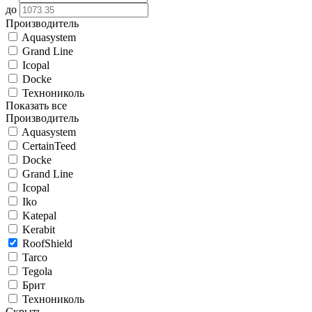
до
Производитель
Aquasystem
Grand Line
Icopal
Docke
Технониколь
Показать все
Производитель
Aquasystem
CertainTeed
Docke
Grand Line
Icopal
Iko
Katepal
Kerabit
RoofShield
Tarco
Tegola
Брит
Технониколь
Скрыть