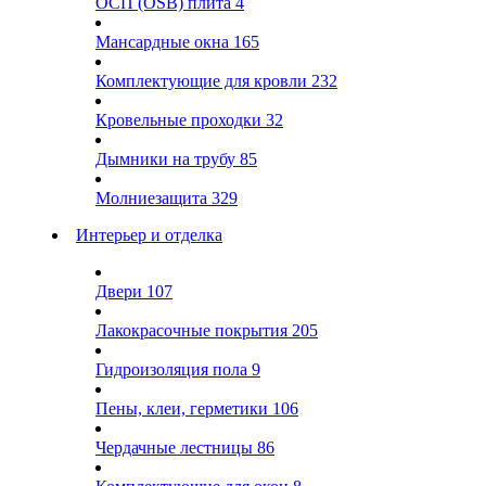
ОСП (OSB) плита
4
Мансардные окна
165
Комплектующие для кровли
232
Кровельные проходки
32
Дымники на трубу
85
Молниезащита
329
Интерьер и отделка
Двери
107
Лакокрасочные покрытия
205
Гидроизоляция пола
9
Пены, клеи, герметики
106
Чердачные лестницы
86