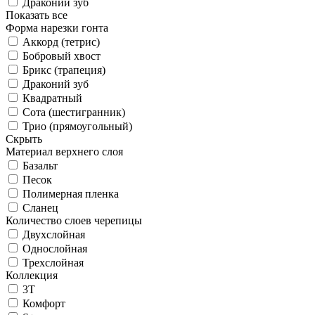
Драконий зуб
Показать все
Форма нарезки гонта
Аккорд (тетрис)
Бобровый хвост
Брикс (трапеция)
Драконий зуб
Квадратный
Сота (шестигранник)
Трио (прямоугольный)
Скрыть
Материал верхнего слоя
Базальт
Песок
Полимерная пленка
Сланец
Количество слоев черепицы
Двухслойная
Однослойная
Трехслойная
Коллекция
3T
Комфорт