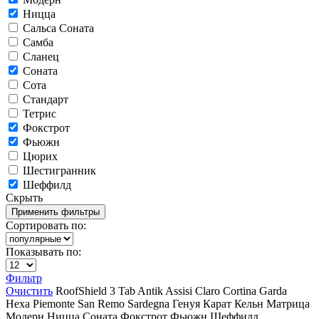
Ницца
Сальса Соната
Самба
Сланец
Соната
Сота
Стандарт
Тетрис
Фокстрот
Фьюжн
Цюрих
Шестигранник
Шеффилд
Скрыть
Сортировать по:
Показывать по:
Фильтр
Очистить
RoofShield
3 Tab
Antik
Assisi
Claro
Cortina
Garda
Hexa
Piemonte
San Remo
Sardegna
Генуя
Карат
Кельн
Матрица
Модерн
Ницца
Соната
Фокстрот
Фьюжн
Шеффилд