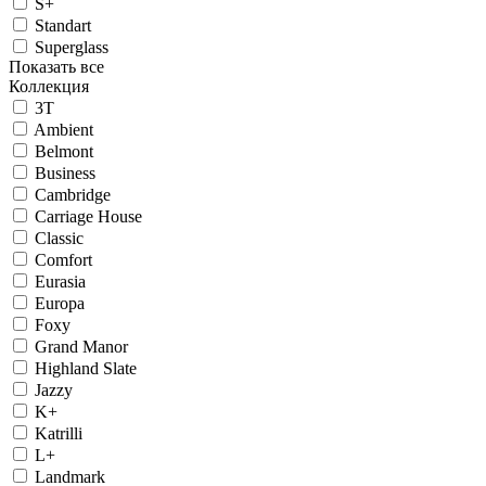
S+
Standart
Superglass
Показать все
Коллекция
3T
Ambient
Belmont
Business
Cambridge
Carriage House
Classic
Comfort
Eurasia
Europa
Foxy
Grand Manor
Highland Slate
Jazzy
K+
Katrilli
L+
Landmark