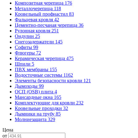
Композитная черепица
176
Металлочерепица
118
Кровельный профнастил
83
Фальцевая кровля
42
Цементно-песчаная черепица
36
Рулонная кровля
251
Ондулин
25
Снегозадержатели
145
Софиты
99
Флюгеры
72
Керамическая черепица
475
Шпили
5
ПВХ мембраны
155
Водосточные системы
1162
Элементы безопасности кровли
121
Дымоходы
99
ОСП (OSB) плита
4
Мансардные окна
165
Комплектующие для кровли
232
Кровельные проходки
32
Дымники на трубу
85
Молниезащита
329
Цена
от