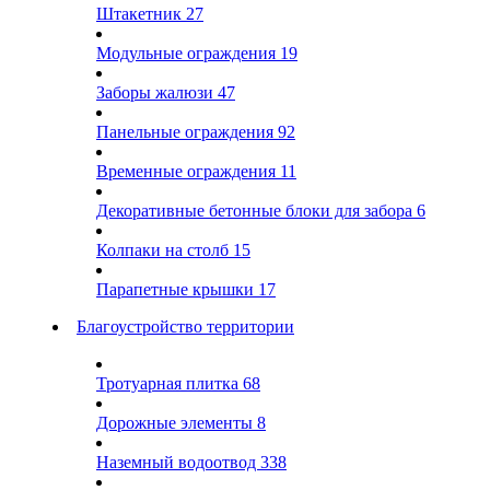
Штакетник
27
Модульные ограждения
19
Заборы жалюзи
47
Панельные ограждения
92
Временные ограждения
11
Декоративные бетонные блоки для забора
6
Колпаки на столб
15
Парапетные крышки
17
Благоустройство территории
Тротуарная плитка
68
Дорожные элементы
8
Наземный водоотвод
338