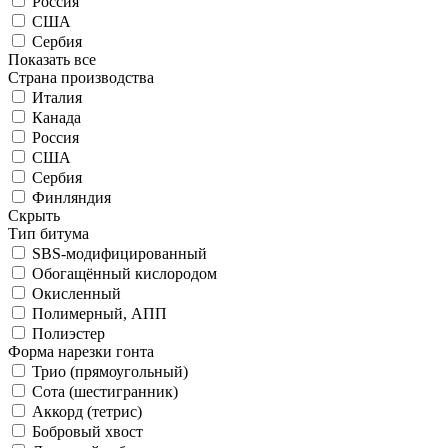
Россия
США
Сербия
Показать все
Страна производства
Италия
Канада
Россия
США
Сербия
Финляндия
Скрыть
Тип битума
SBS-модифицированный
Обогащённый кислородом
Окисленный
Полимерный, АПП
Полиэстер
Форма нарезки гонта
Трио (прямоугольный)
Сота (шестигранник)
Аккорд (тетрис)
Бобровый хвост