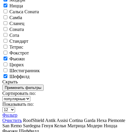
Ницца
Сальса Соната
Самба
Сланец
Соната
Сота
Стандарт
Тетрис
Фокстрот
Фьюжн
Цюрих
Шестигранник
Шеффилд
Скрыть
Сортировать по:
Показывать по:
Фильтр
Очистить
RoofShield
Antik
Assisi
Cortina
Garda
Hexa
Piemonte
San Remo
Sardegna
Генуя
Кельн
Матрица
Модерн
Ницца
Фьюжн
Шеффилд