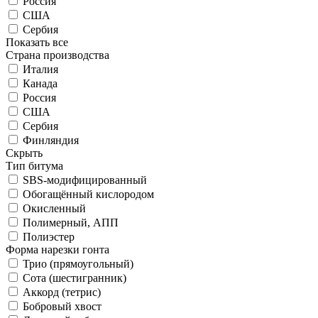
Россия
США
Сербия
Показать все
Страна производства
Италия
Канада
Россия
США
Сербия
Финляндия
Скрыть
Тип битума
SBS-модифицированный
Обогащённый кислородом
Окисленный
Полимерный, АПП
Полиэстер
Форма нарезки гонта
Трио (прямоугольный)
Сота (шестигранник)
Аккорд (тетрис)
Бобровый хвост