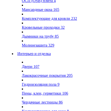
ОСП (OSB) плита
4
Мансардные окна
165
Комплектующие для кровли
232
Кровельные проходки
32
Дымники на трубу
85
Молниезащита
329
Интерьер и отделка
Двери
107
Лакокрасочные покрытия
205
Гидроизоляция пола
9
Пены, клеи, герметики
106
Чердачные лестницы
86