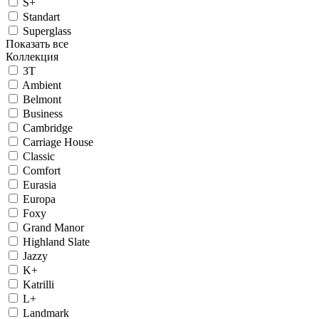
S+
Standart
Superglass
Показать все
Коллекция
3T
Ambient
Belmont
Business
Cambridge
Carriage House
Classic
Comfort
Eurasia
Europa
Foxy
Grand Manor
Highland Slate
Jazzy
K+
Katrilli
L+
Landmark