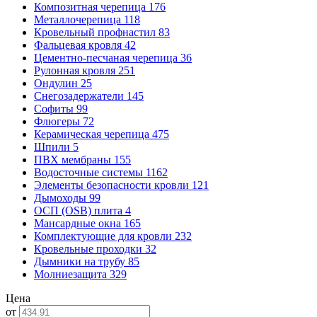
Композитная черепица
176
Металлочерепица
118
Кровельный профнастил
83
Фальцевая кровля
42
Цементно-песчаная черепица
36
Рулонная кровля
251
Ондулин
25
Снегозадержатели
145
Софиты
99
Флюгеры
72
Керамическая черепица
475
Шпили
5
ПВХ мембраны
155
Водосточные системы
1162
Элементы безопасности кровли
121
Дымоходы
99
ОСП (OSB) плита
4
Мансардные окна
165
Комплектующие для кровли
232
Кровельные проходки
32
Дымники на трубу
85
Молниезащита
329
Цена
от