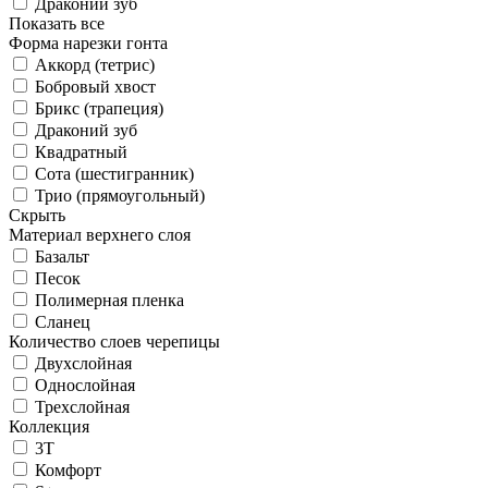
Драконий зуб
Показать все
Форма нарезки гонта
Аккорд (тетрис)
Бобровый хвост
Брикс (трапеция)
Драконий зуб
Квадратный
Сота (шестигранник)
Трио (прямоугольный)
Скрыть
Материал верхнего слоя
Базальт
Песок
Полимерная пленка
Сланец
Количество слоев черепицы
Двухслойная
Однослойная
Трехслойная
Коллекция
3T
Комфорт