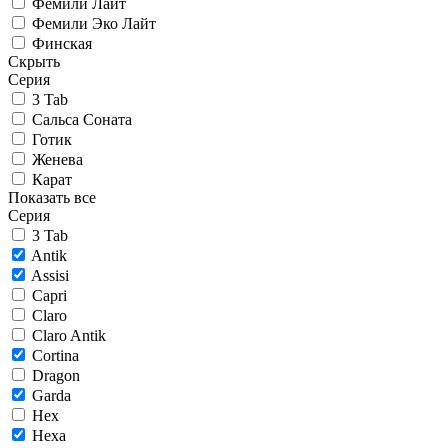
Фемили Лайт
Фемили Эко Лайт
Финская
Скрыть
Серия
3 Tab
Сальса Соната
Готик
Женева
Карат
Показать все
Серия
3 Tab
Antik
Assisi
Capri
Claro
Claro Antik
Cortina
Dragon
Garda
Hex
Hexa