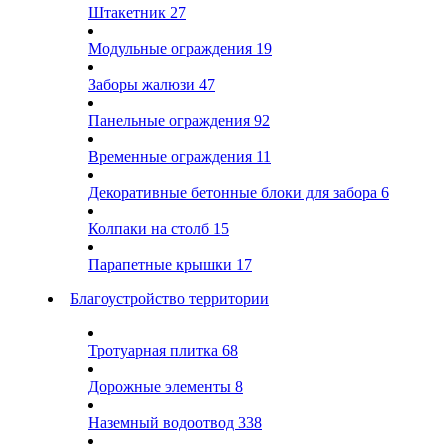
Штакетник
27
Модульные ограждения
19
Заборы жалюзи
47
Панельные ограждения
92
Временные ограждения
11
Декоративные бетонные блоки для забора
6
Колпаки на столб
15
Парапетные крышки
17
Благоустройство территории
Тротуарная плитка
68
Дорожные элементы
8
Наземный водоотвод
338