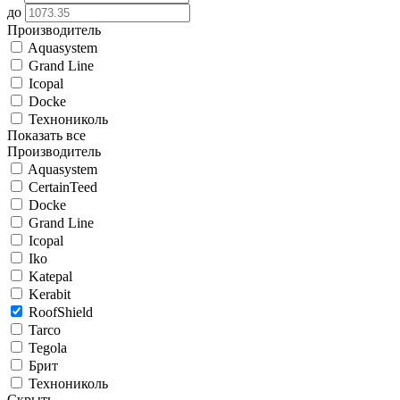
до
Производитель
Aquasystem
Grand Line
Icopal
Docke
Технониколь
Показать все
Производитель
Aquasystem
CertainTeed
Docke
Grand Line
Icopal
Iko
Katepal
Kerabit
RoofShield
Tarco
Tegola
Брит
Технониколь
Скрыть