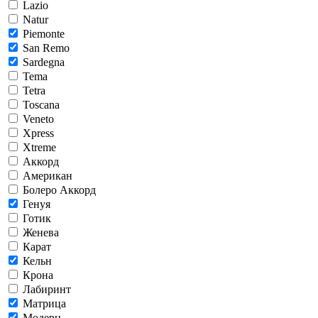
Lazio
Natur
Piemonte
San Remo
Sardegna
Tema
Tetra
Toscana
Veneto
Xpress
Xtreme
Аккорд
Американ
Болеро Аккорд
Генуя
Готик
Женева
Карат
Кельн
Крона
Лабиринт
Матрица
Модерн