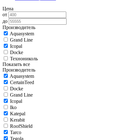
Цена
от
до
Производитель
Aquasystem
Grand Line
Icopal
Docke
Технониколь
Показать все
Производитель
Aquasystem
CertainTeed
Docke
Grand Line
Icopal
Iko
Katepal
Kerabit
RoofShield
Tarco
Tegola