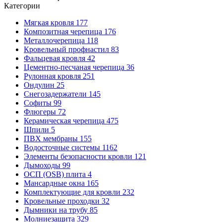
Категории
Мягкая кровля
177
Композитная черепица
176
Металлочерепица
118
Кровельный профнастил
83
Фальцевая кровля
42
Цементно-песчаная черепица
36
Рулонная кровля
251
Ондулин
25
Снегозадержатели
145
Софиты
99
Флюгеры
72
Керамическая черепица
475
Шпили
5
ПВХ мембраны
155
Водосточные системы
1162
Элементы безопасности кровли
121
Дымоходы
99
ОСП (OSB) плита
4
Мансардные окна
165
Комплектующие для кровли
232
Кровельные проходки
32
Дымники на трубу
85
Молниезащита
329