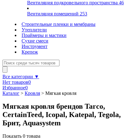
Вентиляция подкровельного пространства
46
Вентиляция помещений
253
Строительные пленки и мембраны
Утеплители
Праймеры и мастики
Сухие смеси
Инструмент
Крепеж
Все категории ▼
Нет товаров
0
Избранное
0
Каталог
>
Кровля
>
Мягкая кровля
Мягкая кровля брендов Tarco,
CertainTeed, Icopal, Katepal, Tegola,
Брит, Aquasystem
Показать
0
товара