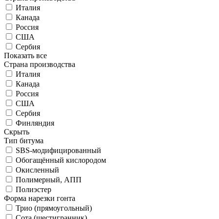
Италия
Канада
Россия
США
Сербия
Показать все
Страна производства
Италия
Канада
Россия
США
Сербия
Финляндия
Скрыть
Тип битума
SBS-модифицированный
Обогащённый кислородом
Окисленный
Полимерный, АПП
Полиэстер
Форма нарезки гонта
Трио (прямоугольный)
Сота (шестигранник)