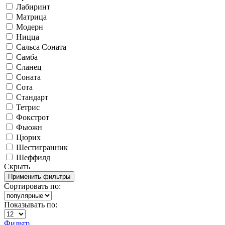
Лабиринт
Матрица
Модерн
Ницца
Сальса Соната
Самба
Сланец
Соната
Сота
Стандарт
Тетрис
Фокстрот
Фьюжн
Цюрих
Шестигранник
Шеффилд
Скрыть
Сортировать по:
Показывать по:
Фильтр