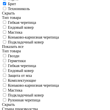
Брит
Технониколь
Скрыть
Тип товара
Гибкая черепица
Ендовый ковер
Мастика
Коньково-карнизная черепица
Подкладочный ковер
Показать все
Тип товара
Гвозди
Герметики
Гибкая черепица
Ендовый ковер
Защита от мха
Комплектующие
Коньково-карнизная черепица
Мастика
Подкладочный ковер
Рулонная черепица
Скрыть
Страна производства