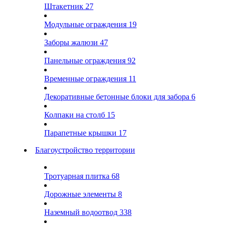
Штакетник
27
Модульные ограждения
19
Заборы жалюзи
47
Панельные ограждения
92
Временные ограждения
11
Декоративные бетонные блоки для забора
6
Колпаки на столб
15
Парапетные крышки
17
Благоустройство территории
Тротуарная плитка
68
Дорожные элементы
8
Наземный водоотвод
338