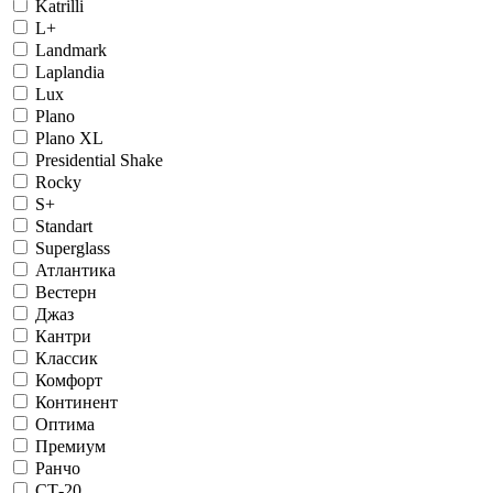
Katrilli
L+
Landmark
Laplandia
Lux
Plano
Plano XL
Presidential Shake
Rocky
S+
Standart
Superglass
Атлантика
Вестерн
Джаз
Кантри
Классик
Комфорт
Континент
Оптима
Премиум
Ранчо
СТ-20