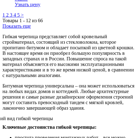
Узнать цену
1
2
3
4
5
>
Товары
1
-
12
из
66
Показать еще
Гибкая черепица представляет собой кровельный
стройматериал, состоящий из стекловолокна, которое
пропитано битумом и обладает посыпкой из цветной крошки.
В настоящее время он приобрел большую популярность в
западных странах и в России. Повышение спроса на такой
материал объясняется его высокими эксплуатационными
характеристиками и в то же время низкой ценой, в сравнении
с натуральными аналогами.
Битумная черепица универсальна – она может использоваться
на любых видах домов и коттеджей. Любые архитектурные
решения и самые разные дизайнерские оформления строений
могут составить превосходный тандем с мягкой кровлей,
лаконично завершающей образ здания.
Ключевые достоинства гибкой черепицы:
простота проведения монтажных работ – все можно