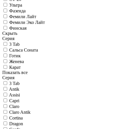
Ультра
Фазенда
Фемили Лайт
Фемили Эко Лайт
Финская
Скрыть
Серия
3 Tab
Сальса Соната
Готик
Женева
Карат
Показать все
Серия
3 Tab
Antik
Assisi
Capri
Claro
Claro Antik
Cortina
Dragon