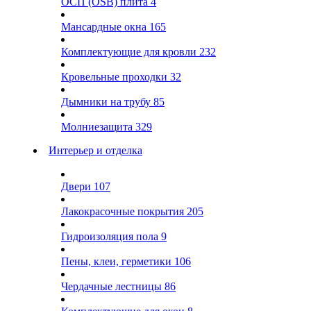
ОСП (OSB) плита
4
Мансардные окна
165
Комплектующие для кровли
232
Кровельные проходки
32
Дымники на трубу
85
Молниезащита
329
Интерьер и отделка
Двери
107
Лакокрасочные покрытия
205
Гидроизоляция пола
9
Пены, клеи, герметики
106
Чердачные лестницы
86