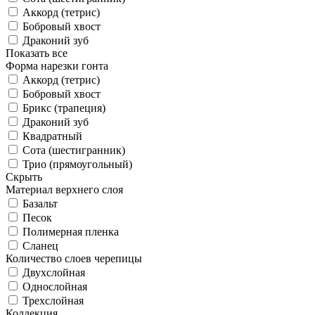
Аккорд (тетрис)
Бобровый хвост
Драконий зуб
Показать все
Форма нарезки гонта
Аккорд (тетрис)
Бобровый хвост
Брикс (трапеция)
Драконий зуб
Квадратный
Сота (шестигранник)
Трио (прямоугольный)
Скрыть
Материал верхнего слоя
Базальт
Песок
Полимерная пленка
Сланец
Количество слоев черепицы
Двухслойная
Однослойная
Трехслойная
Коллекция