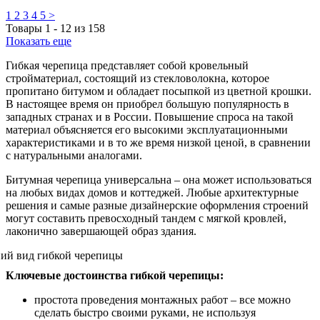
1
2
3
4
5
>
Товары
1
-
12
из
158
Показать еще
Гибкая черепица представляет собой кровельный
стройматериал, состоящий из стекловолокна, которое
пропитано битумом и обладает посыпкой из цветной крошки.
В настоящее время он приобрел большую популярность в
западных странах и в России. Повышение спроса на такой
материал объясняется его высокими эксплуатационными
характеристиками и в то же время низкой ценой, в сравнении
с натуральными аналогами.
Битумная черепица универсальна – она может использоваться
на любых видах домов и коттеджей. Любые архитектурные
решения и самые разные дизайнерские оформления строений
могут составить превосходный тандем с мягкой кровлей,
лаконично завершающей образ здания.
Ключевые достоинства гибкой черепицы:
простота проведения монтажных работ – все можно
сделать быстро своими руками, не используя