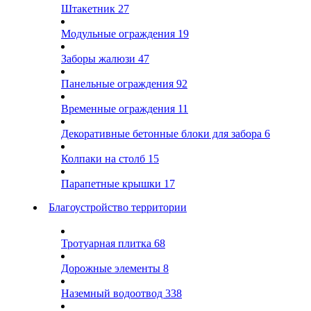
Штакетник
27
Модульные ограждения
19
Заборы жалюзи
47
Панельные ограждения
92
Временные ограждения
11
Декоративные бетонные блоки для забора
6
Колпаки на столб
15
Парапетные крышки
17
Благоустройство территории
Тротуарная плитка
68
Дорожные элементы
8
Наземный водоотвод
338