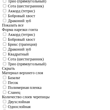
Трио (прямоугольный)
Сота (шестигранник)
Аккорд (тетрис)
Бобровый хвост
Драконий зуб
Показать все
Форма нарезки гонта
Аккорд (тетрис)
Бобровый хвост
Брикс (трапеция)
Драконий зуб
Квадратный
Сота (шестигранник)
Трио (прямоугольный)
Скрыть
Материал верхнего слоя
Базальт
Песок
Полимерная пленка
Сланец
Количество слоев черепицы
Двухслойная
Однослойная