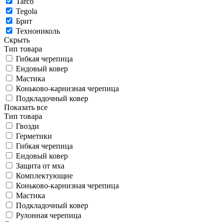
Tarco
Tegola
Брит
Технониколь
Скрыть
Тип товара
Гибкая черепица
Ендовый ковер
Мастика
Коньково-карнизная черепица
Подкладочный ковер
Показать все
Тип товара
Гвозди
Герметики
Гибкая черепица
Ендовый ковер
Защита от мха
Комплектующие
Коньково-карнизная черепица
Мастика
Подкладочный ковер
Рулонная черепица