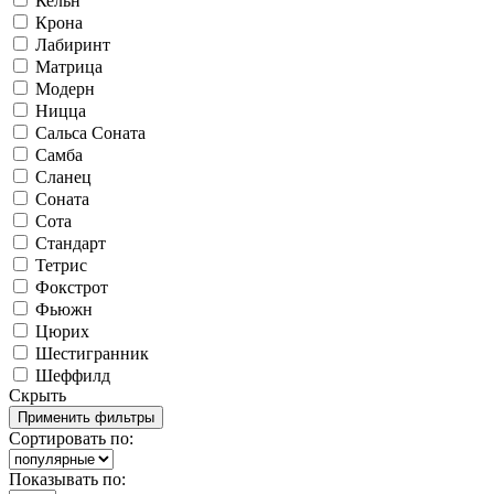
Кельн
Крона
Лабиринт
Матрица
Модерн
Ницца
Сальса Соната
Самба
Сланец
Соната
Сота
Стандарт
Тетрис
Фокстрот
Фьюжн
Цюрих
Шестигранник
Шеффилд
Скрыть
Сортировать по:
Показывать по: