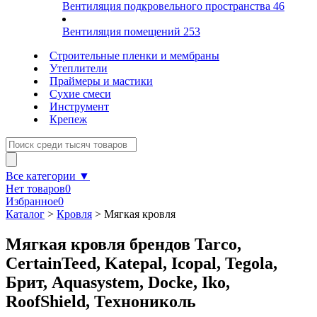
Вентиляция подкровельного пространства
46
Вентиляция помещений
253
Строительные пленки и мембраны
Утеплители
Праймеры и мастики
Сухие смеси
Инструмент
Крепеж
Все категории ▼
Нет товаров
0
Избранное
0
Каталог
>
Кровля
>
Мягкая кровля
Мягкая кровля брендов Tarco,
CertainTeed, Katepal, Icopal, Tegola,
Брит, Aquasystem, Docke, Iko,
RoofShield, Технониколь