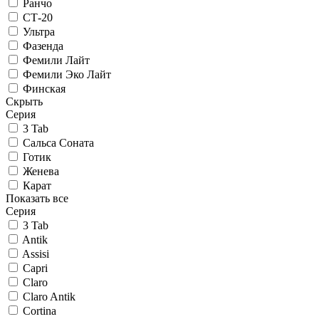
Ранчо
СТ-20
Ультра
Фазенда
Фемили Лайт
Фемили Эко Лайт
Финская
Скрыть
Серия
3 Tab
Сальса Соната
Готик
Женева
Карат
Показать все
Серия
3 Tab
Antik
Assisi
Capri
Claro
Claro Antik
Cortina