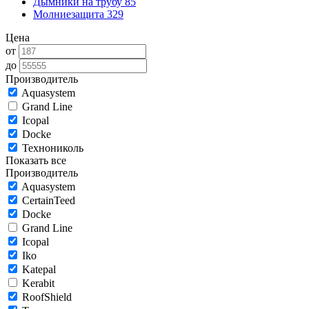
Дымники на трубу
85
Молниезащита
329
Цена
от
до
Производитель
Aquasystem
Grand Line
Icopal
Docke
Технониколь
Показать все
Производитель
Aquasystem
CertainTeed
Docke
Grand Line
Icopal
Iko
Katepal
Kerabit
RoofShield