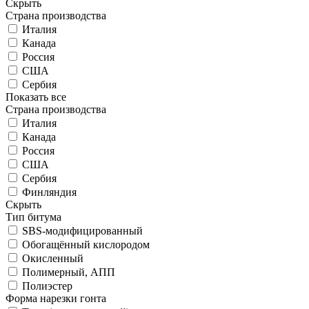
Скрыть
Страна производства
Италия
Канада
Россия
США
Сербия
Показать все
Страна производства
Италия
Канада
Россия
США
Сербия
Финляндия
Скрыть
Тип битума
SBS-модифицированный
Обогащённый кислородом
Окисленный
Полимерный, АПП
Полиэстер
Форма нарезки гонта