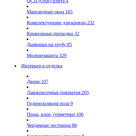
ОСП (OSB) плита
4
Мансардные окна
165
Комплектующие для кровли
232
Кровельные проходки
32
Дымники на трубу
85
Молниезащита
329
Интерьер и отделка
Двери
107
Лакокрасочные покрытия
205
Гидроизоляция пола
9
Пены, клеи, герметики
106
Чердачные лестницы
86