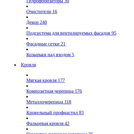
Гидрофобизаторы
30
Очистители
16
Декор
240
Подсистема для вентилируемых фасадов
95
Фасадные сетки
21
Козырьки над входом
5
Кровля
Мягкая кровля
177
Композитная черепица
176
Металлочерепица
118
Кровельный профнастил
83
Фальцевая кровля
42