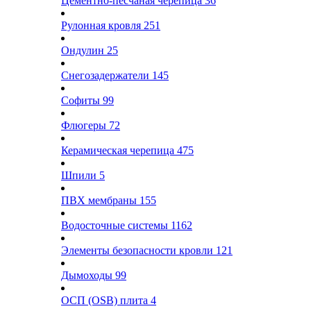
Цементно-песчаная черепица
36
Рулонная кровля
251
Ондулин
25
Снегозадержатели
145
Софиты
99
Флюгеры
72
Керамическая черепица
475
Шпили
5
ПВХ мембраны
155
Водосточные системы
1162
Элементы безопасности кровли
121
Дымоходы
99
ОСП (OSB) плита
4