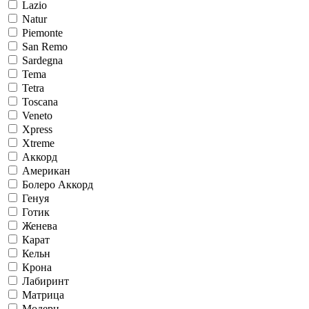
Lazio
Natur
Piemonte
San Remo
Sardegna
Tema
Tetra
Toscana
Veneto
Xpress
Xtreme
Аккорд
Американ
Болеро Аккорд
Генуя
Готик
Женева
Карат
Кельн
Крона
Лабиринт
Матрица
Модерн