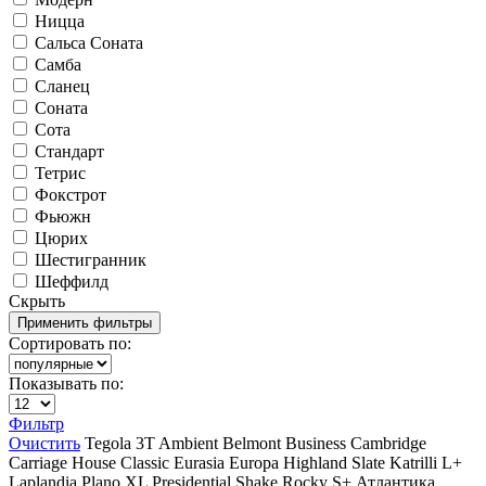
Ницца
Сальса Соната
Самба
Сланец
Соната
Сота
Стандарт
Тетрис
Фокстрот
Фьюжн
Цюрих
Шестигранник
Шеффилд
Скрыть
Сортировать по:
Показывать по:
Фильтр
Очистить
Tegola
3T
Ambient
Belmont
Business
Cambridge
Carriage House
Classic
Eurasia
Europa
Highland Slate
Katrilli
L+
Laplandia
Plano XL
Presidential Shake
Rocky
S+
Атлантика