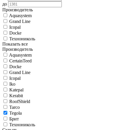
до
Производитель
Aquasystem
Grand Line
Icopal
Docke
Технониколь
Показать все
Производитель
Aquasystem
CertainTeed
Docke
Grand Line
Icopal
Iko
Katepal
Kerabit
RoofShield
Tarco
Tegola
Брит
Технониколь
Скрыть