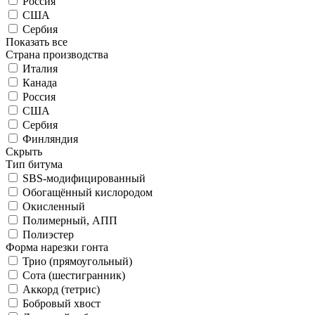
Россия
США
Сербия
Показать все
Страна производства
Италия
Канада
Россия
США
Сербия
Финляндия
Скрыть
Тип битума
SBS-модифицированный
Обогащённый кислородом
Окисленный
Полимерный, АПП
Полиэстер
Форма нарезки гонта
Трио (прямоугольный)
Сота (шестигранник)
Аккорд (тетрис)
Бобровый хвост