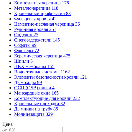
Композитная черепица
176
Металлочерепица
118
Кровельный профнастил
83
Фальцевая кровля
42
Цементно-песчаная черепица
36
Рулонная кровля
251
Ондулин
25
Снегозадержатели
145
Софиты
99
Флюгеры
72
Керамическая черепица
475
Шпили
5
ПВХ мембраны
155
Водосточные системы
1162
Элементы безопасности кровли
121
Дымоходы
99
ОСП (OSB) плита
4
Мансардные окна
165
Комплектующие для кровли
232
Кровельные проходки
32
Дымники на трубу
85
Молниезащита
329
Цена
от