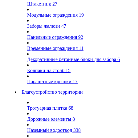
Штакетник
27
Модульные ограждения
19
Заборы жалюзи
47
Панельные ограждения
92
Временные ограждения
11
Декоративные бетонные блоки для забора
6
Колпаки на столб
15
Парапетные крышки
17
Благоустройство территории
Тротуарная плитка
68
Дорожные элементы
8
Наземный водоотвод
338