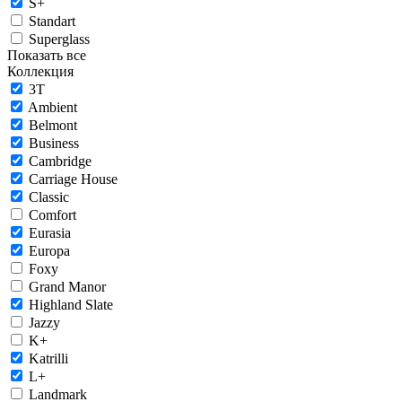
S+
Standart
Superglass
Показать все
Коллекция
3T
Ambient
Belmont
Business
Cambridge
Carriage House
Classic
Comfort
Eurasia
Europa
Foxy
Grand Manor
Highland Slate
Jazzy
K+
Katrilli
L+
Landmark