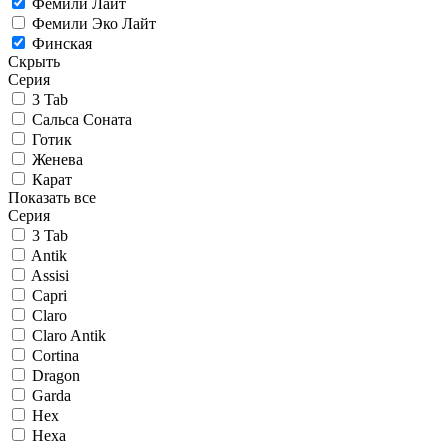
Фемили Лайт
Фемили Эко Лайт
Финская
Скрыть
Серия
3 Tab
Сальса Соната
Готик
Женева
Карат
Показать все
Серия
3 Tab
Antik
Assisi
Capri
Claro
Claro Antik
Cortina
Dragon
Garda
Hex
Hexa