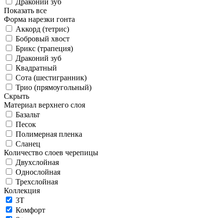
Драконий зуб
Показать все
Форма нарезки гонта
Аккорд (тетрис)
Бобровый хвост
Брикс (трапеция)
Драконий зуб
Квадратный
Сота (шестигранник)
Трио (прямоугольный)
Скрыть
Материал верхнего слоя
Базальт
Песок
Полимерная пленка
Сланец
Количество слоев черепицы
Двухслойная
Однослойная
Трехслойная
Коллекция
3T
Комфорт