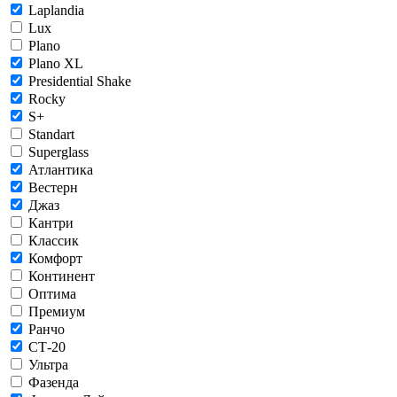
Laplandia
Lux
Plano
Plano XL
Presidential Shake
Rocky
S+
Standart
Superglass
Атлантика
Вестерн
Джаз
Кантри
Классик
Комфорт
Континент
Оптима
Премиум
Ранчо
СТ-20
Ультра
Фазенда