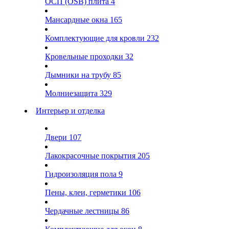
ОСП (OSB) плита
4
Мансардные окна
165
Комплектующие для кровли
232
Кровельные проходки
32
Дымники на трубу
85
Молниезащита
329
Интерьер и отделка
Двери
107
Лакокрасочные покрытия
205
Гидроизоляция пола
9
Пены, клеи, герметики
106
Чердачные лестницы
86