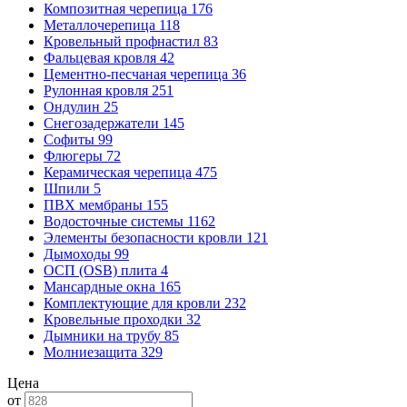
Композитная черепица
176
Металлочерепица
118
Кровельный профнастил
83
Фальцевая кровля
42
Цементно-песчаная черепица
36
Рулонная кровля
251
Ондулин
25
Снегозадержатели
145
Софиты
99
Флюгеры
72
Керамическая черепица
475
Шпили
5
ПВХ мембраны
155
Водосточные системы
1162
Элементы безопасности кровли
121
Дымоходы
99
ОСП (OSB) плита
4
Мансардные окна
165
Комплектующие для кровли
232
Кровельные проходки
32
Дымники на трубу
85
Молниезащита
329
Цена
от