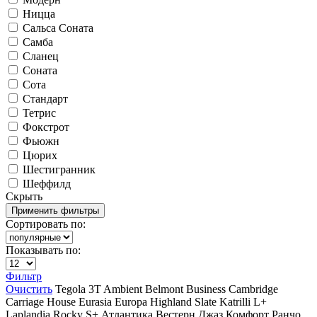
Ницца
Сальса Соната
Самба
Сланец
Соната
Сота
Стандарт
Тетрис
Фокстрот
Фьюжн
Цюрих
Шестигранник
Шеффилд
Скрыть
Сортировать по:
Показывать по:
Фильтр
Очистить
Tegola
3T
Ambient
Belmont
Business
Cambridge
Carriage House
Eurasia
Europa
Highland Slate
Katrilli
L+
Laplandia
Rocky
S+
Атлантика
Вестерн
Джаз
Комфорт
Ранчо