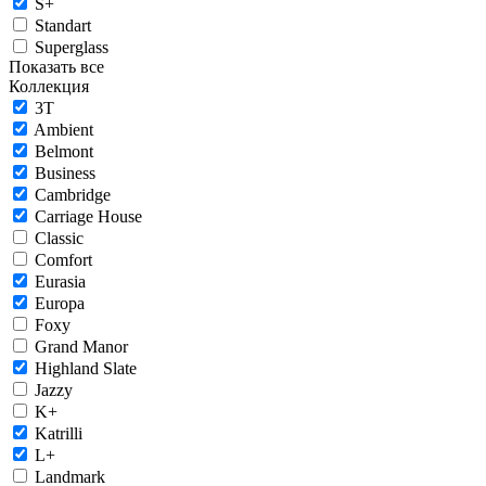
S+
Standart
Superglass
Показать все
Коллекция
3T
Ambient
Belmont
Business
Cambridge
Carriage House
Classic
Comfort
Eurasia
Europa
Foxy
Grand Manor
Highland Slate
Jazzy
K+
Katrilli
L+
Landmark