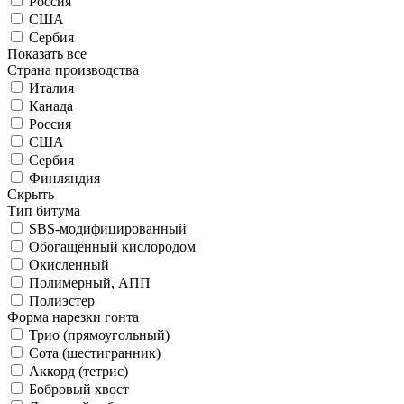
Россия
США
Сербия
Показать все
Страна производства
Италия
Канада
Россия
США
Сербия
Финляндия
Скрыть
Тип битума
SBS-модифицированный
Обогащённый кислородом
Окисленный
Полимерный, АПП
Полиэстер
Форма нарезки гонта
Трио (прямоугольный)
Сота (шестигранник)
Аккорд (тетрис)
Бобровый хвост