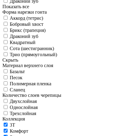
Драконий зуб
Показать все
Форма нарезки гонта
Аккорд (тетрис)
Бобровый хвост
Брикс (трапеция)
Драконий зуб
Квадратный
Сота (шестигранник)
Трио (прямоугольный)
Скрыть
Материал верхнего слоя
Базальт
Песок
Полимерная пленка
Сланец
Количество слоев черепицы
Двухслойная
Однослойная
Трехслойная
Коллекция
3T
Комфорт