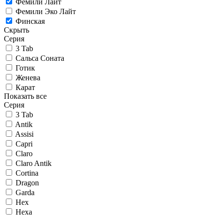
Фемили Лайт
Фемили Эко Лайт
Финская
Скрыть
Серия
3 Tab
Сальса Соната
Готик
Женева
Карат
Показать все
Серия
3 Tab
Antik
Assisi
Capri
Claro
Claro Antik
Cortina
Dragon
Garda
Hex
Hexa