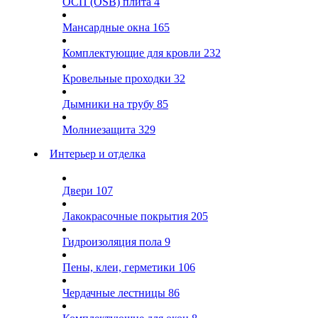
ОСП (OSB) плита
4
Мансардные окна
165
Комплектующие для кровли
232
Кровельные проходки
32
Дымники на трубу
85
Молниезащита
329
Интерьер и отделка
Двери
107
Лакокрасочные покрытия
205
Гидроизоляция пола
9
Пены, клеи, герметики
106
Чердачные лестницы
86