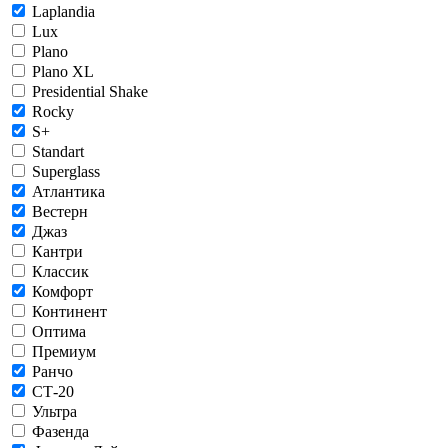
Laplandia
Lux
Plano
Plano XL
Presidential Shake
Rocky
S+
Standart
Superglass
Атлантика
Вестерн
Джаз
Кантри
Классик
Комфорт
Континент
Оптима
Премиум
Ранчо
СТ-20
Ультра
Фазенда