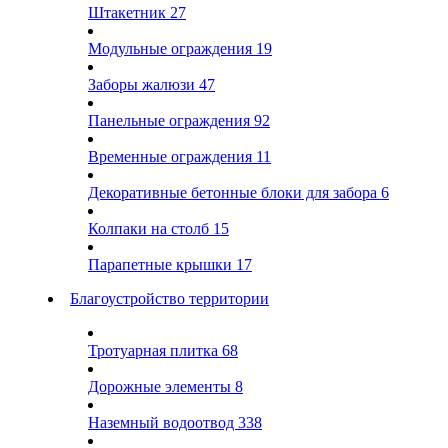
Штакетник
27
Модульные ограждения
19
Заборы жалюзи
47
Панельные ограждения
92
Временные ограждения
11
Декоративные бетонные блоки для забора
6
Колпаки на столб
15
Парапетные крышки
17
Благоустройство территории
Тротуарная плитка
68
Дорожные элементы
8
Наземный водоотвод
338