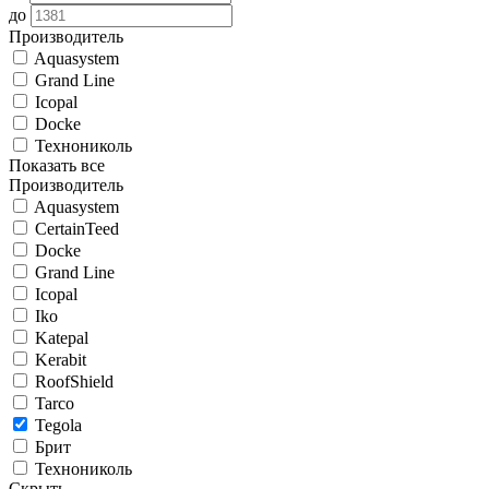
до
Производитель
Aquasystem
Grand Line
Icopal
Docke
Технониколь
Показать все
Производитель
Aquasystem
CertainTeed
Docke
Grand Line
Icopal
Iko
Katepal
Kerabit
RoofShield
Tarco
Tegola
Брит
Технониколь
Скрыть