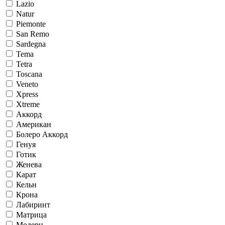
Lazio
Natur
Piemonte
San Remo
Sardegna
Tema
Tetra
Toscana
Veneto
Xpress
Xtreme
Аккорд
Американ
Болеро Аккорд
Генуя
Готик
Женева
Карат
Кельн
Крона
Лабиринт
Матрица
Модерн