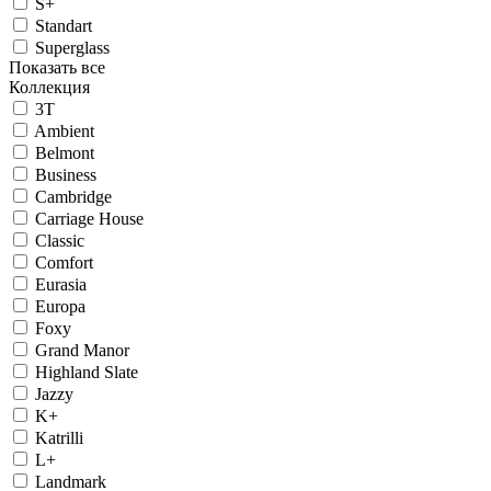
S+
Standart
Superglass
Показать все
Коллекция
3T
Ambient
Belmont
Business
Cambridge
Carriage House
Classic
Comfort
Eurasia
Europa
Foxy
Grand Manor
Highland Slate
Jazzy
K+
Katrilli
L+
Landmark