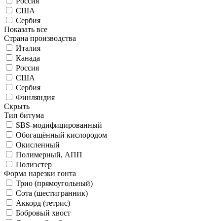
Россия
США
Сербия
Показать все
Страна производства
Италия
Канада
Россия
США
Сербия
Финляндия
Скрыть
Тип битума
SBS-модифицированный
Обогащённый кислородом
Окисленный
Полимерный, АПП
Полиэстер
Форма нарезки гонта
Трио (прямоугольный)
Сота (шестигранник)
Аккорд (тетрис)
Бобровый хвост