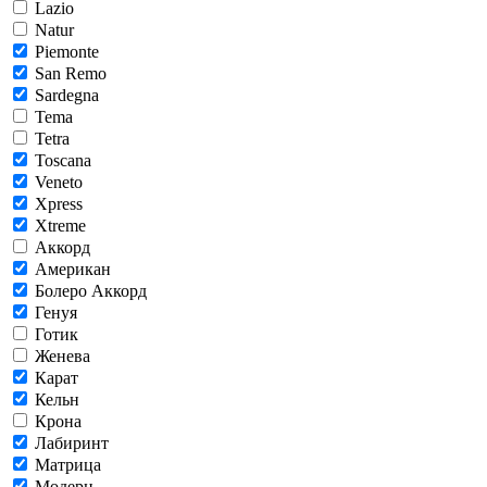
Lazio
Natur
Piemonte
San Remo
Sardegna
Tema
Tetra
Toscana
Veneto
Xpress
Xtreme
Аккорд
Американ
Болеро Аккорд
Генуя
Готик
Женева
Карат
Кельн
Крона
Лабиринт
Матрица
Модерн