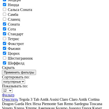
Ницца
Сальса Соната
Самба
Сланец
Соната
Сота
Стандарт
Тетрис
Фокстрот
Фьюжн
Цюрих
Шестигранник
Шеффилд
Скрыть
Сортировать по:
Показывать по:
Фильтр
Очистить
Tegola
3 Tab
Antik
Assisi
Claro
Claro Antik
Cortina
Dragon
Garda
Hex
Hexa
Piemonte
San Remo
Sardegna
Toscana
Veneto
Xpress
Xtreme
Американ
Болеро Аккорд
Генуя
Карат