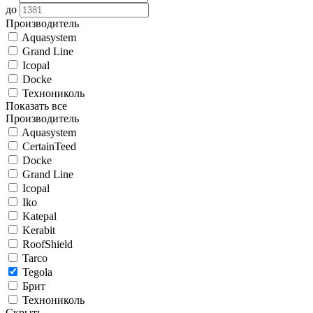
до
Производитель
Aquasystem
Grand Line
Icopal
Docke
Технониколь
Показать все
Производитель
Aquasystem
CertainTeed
Docke
Grand Line
Icopal
Iko
Katepal
Kerabit
RoofShield
Tarco
Tegola
Брит
Технониколь
Скрыть