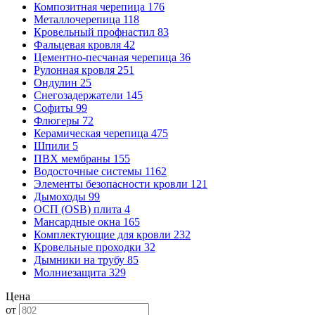
Композитная черепица
176
Металлочерепица
118
Кровельный профнастил
83
Фальцевая кровля
42
Цементно-песчаная черепица
36
Рулонная кровля
251
Ондулин
25
Снегозадержатели
145
Софиты
99
Флюгеры
72
Керамическая черепица
475
Шпили
5
ПВХ мембраны
155
Водосточные системы
1162
Элементы безопасности кровли
121
Дымоходы
99
ОСП (OSB) плита
4
Мансардные окна
165
Комплектующие для кровли
232
Кровельные проходки
32
Дымники на трубу
85
Молниезащита
329
Цена
от