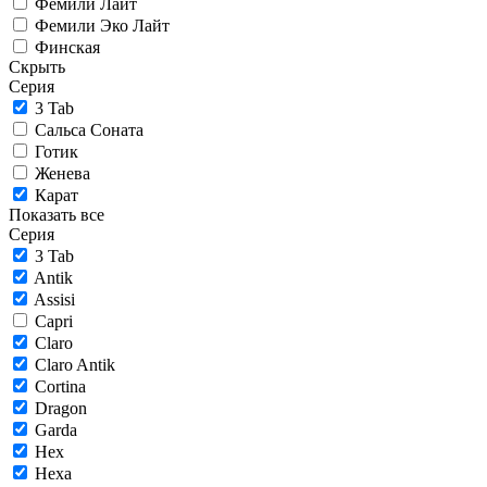
Фемили Лайт
Фемили Эко Лайт
Финская
Скрыть
Серия
3 Tab
Сальса Соната
Готик
Женева
Карат
Показать все
Серия
3 Tab
Antik
Assisi
Capri
Claro
Claro Antik
Cortina
Dragon
Garda
Hex
Hexa