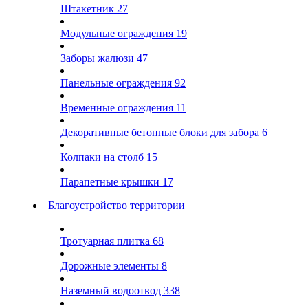
Штакетник
27
Модульные ограждения
19
Заборы жалюзи
47
Панельные ограждения
92
Временные ограждения
11
Декоративные бетонные блоки для забора
6
Колпаки на столб
15
Парапетные крышки
17
Благоустройство территории
Тротуарная плитка
68
Дорожные элементы
8
Наземный водоотвод
338