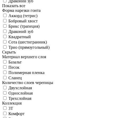
Драконий зуб
Показать все
Форма нарезки гонта
Аккорд (тетрис)
Бобровый хвост
Брикс (трапеция)
Драконий зуб
Квадратный
Сота (шестигранник)
Трио (прямоугольный)
Скрыть
Материал верхнего слоя
Базальт
Песок
Полимерная пленка
Сланец
Количество слоев черепицы
Двухслойная
Однослойная
Трехслойная
Коллекция
3T
Комфорт