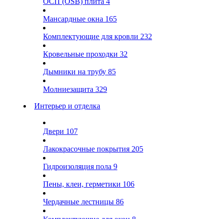
ОСП (OSB) плита
4
Мансардные окна
165
Комплектующие для кровли
232
Кровельные проходки
32
Дымники на трубу
85
Молниезащита
329
Интерьер и отделка
Двери
107
Лакокрасочные покрытия
205
Гидроизоляция пола
9
Пены, клеи, герметики
106
Чердачные лестницы
86