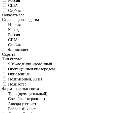
Россия
США
Сербия
Показать все
Страна производства
Италия
Канада
Россия
США
Сербия
Финляндия
Скрыть
Тип битума
SBS-модифицированный
Обогащённый кислородом
Окисленный
Полимерный, АПП
Полиэстер
Форма нарезки гонта
Трио (прямоугольный)
Сота (шестигранник)
Аккорд (тетрис)
Бобровый хвост