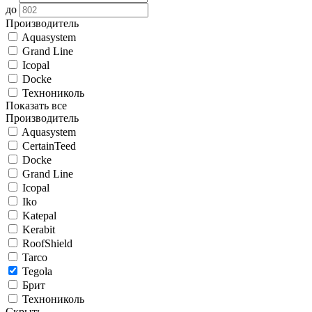
до
Производитель
Aquasystem
Grand Line
Icopal
Docke
Технониколь
Показать все
Производитель
Aquasystem
CertainTeed
Docke
Grand Line
Icopal
Iko
Katepal
Kerabit
RoofShield
Tarco
Tegola
Брит
Технониколь
Скрыть