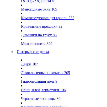
ОСП (OSB) плита
4
Мансардные окна
165
Комплектующие для кровли
232
Кровельные проходки
32
Дымники на трубу
85
Молниезащита
329
Интерьер и отделка
Двери
107
Лакокрасочные покрытия
205
Гидроизоляция пола
9
Пены, клеи, герметики
106
Чердачные лестницы
86