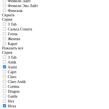
Фемили Лайт
Фемили Эко Лайт
Финская
Скрыть
Серия
3 Tab
Сальса Соната
Готик
Женева
Карат
Показать все
Серия
3 Tab
Antik
Assisi
Capri
Claro
Claro Antik
Cortina
Dragon
Garda
Hex
Hexa