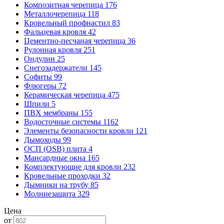
Композитная черепица
176
Металлочерепица
118
Кровельный профнастил
83
Фальцевая кровля
42
Цементно-песчаная черепица
36
Рулонная кровля
251
Ондулин
25
Снегозадержатели
145
Софиты
99
Флюгеры
72
Керамическая черепица
475
Шпили
5
ПВХ мембраны
155
Водосточные системы
1162
Элементы безопасности кровли
121
Дымоходы
99
ОСП (OSB) плита
4
Мансардные окна
165
Комплектующие для кровли
232
Кровельные проходки
32
Дымники на трубу
85
Молниезащита
329
Цена
от