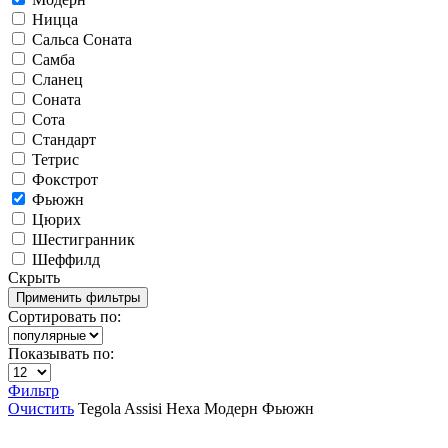
Ницца
Сальса Соната
Самба
Сланец
Соната
Сота
Стандарт
Тетрис
Фокстрот
Фьюжн
Цюрих
Шестигранник
Шеффилд
Скрыть
Сортировать по:
Показывать по:
Фильтр
Очистить
Tegola
Assisi
Hexa
Модерн
Фьюжн