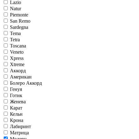
Lazio
Natur
Piemonte
San Remo
Sardegna
Tema
Tetra
Toscana
Veneto
Xpress
Xtreme
Аккорд
Американ
Болеро Аккорд
Генуя
Готик
Женева
Карат
Кельн
Крона
Лабиринт
Матрица
Модерн