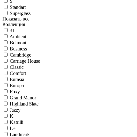
S+
Standart
Superglass
Показать все
Коллекция
3T
Ambient
Belmont
Business
Cambridge
Carriage House
Classic
Comfort
Eurasia
Europa
Foxy
Grand Manor
Highland Slate
Jazzy
K+
Katrilli
L+
Landmark