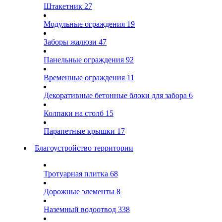
Штакетник
27
Модульные ограждения
19
Заборы жалюзи
47
Панельные ограждения
92
Временные ограждения
11
Декоративные бетонные блоки для забора
6
Колпаки на столб
15
Парапетные крышки
17
Благоустройство территории
Тротуарная плитка
68
Дорожные элементы
8
Наземный водоотвод
338