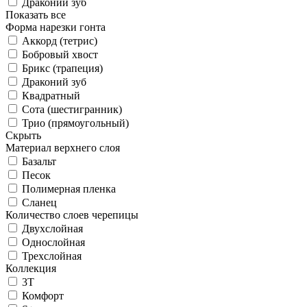
Драконий зуб
Показать все
Форма нарезки гонта
Аккорд (тетрис)
Бобровый хвост
Брикс (трапеция)
Драконий зуб
Квадратный
Сота (шестигранник)
Трио (прямоугольный)
Скрыть
Материал верхнего слоя
Базальт
Песок
Полимерная пленка
Сланец
Количество слоев черепицы
Двухслойная
Однослойная
Трехслойная
Коллекция
3T
Комфорт