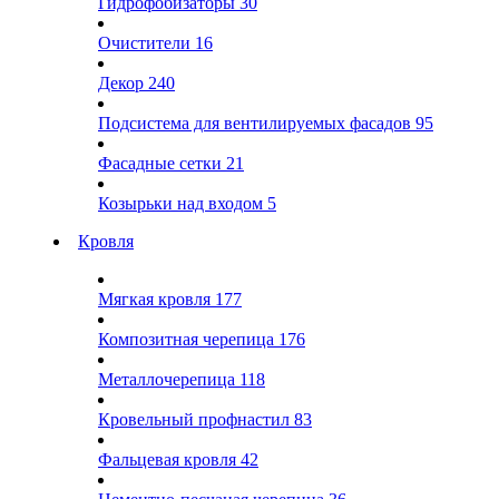
Гидрофобизаторы
30
Очистители
16
Декор
240
Подсистема для вентилируемых фасадов
95
Фасадные сетки
21
Козырьки над входом
5
Кровля
Мягкая кровля
177
Композитная черепица
176
Металлочерепица
118
Кровельный профнастил
83
Фальцевая кровля
42