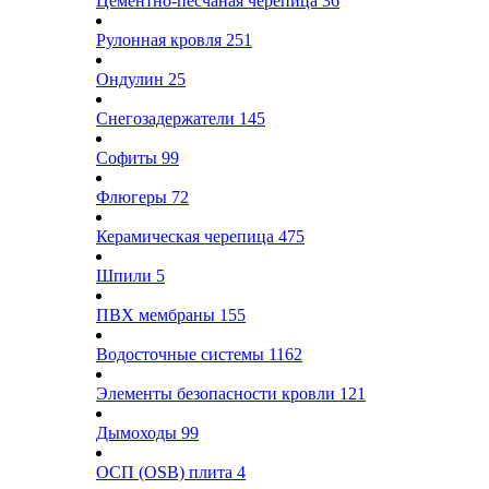
Цементно-песчаная черепица
36
Рулонная кровля
251
Ондулин
25
Снегозадержатели
145
Софиты
99
Флюгеры
72
Керамическая черепица
475
Шпили
5
ПВХ мембраны
155
Водосточные системы
1162
Элементы безопасности кровли
121
Дымоходы
99
ОСП (OSB) плита
4