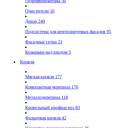
Гидрофобизаторы
30
Очистители
16
Декор
240
Подсистема для вентилируемых фасадов
95
Фасадные сетки
21
Козырьки над входом
5
Кровля
Мягкая кровля
177
Композитная черепица
176
Металлочерепица
118
Кровельный профнастил
83
Фальцевая кровля
42