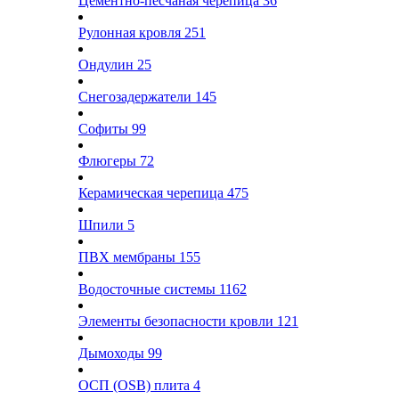
Цементно-песчаная черепица
36
Рулонная кровля
251
Ондулин
25
Снегозадержатели
145
Софиты
99
Флюгеры
72
Керамическая черепица
475
Шпили
5
ПВХ мембраны
155
Водосточные системы
1162
Элементы безопасности кровли
121
Дымоходы
99
ОСП (OSB) плита
4