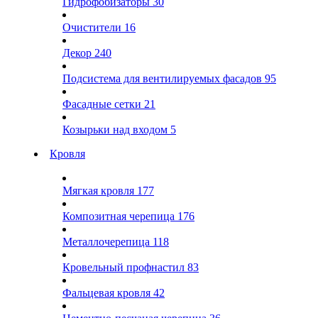
Гидрофобизаторы
30
Очистители
16
Декор
240
Подсистема для вентилируемых фасадов
95
Фасадные сетки
21
Козырьки над входом
5
Кровля
Мягкая кровля
177
Композитная черепица
176
Металлочерепица
118
Кровельный профнастил
83
Фальцевая кровля
42