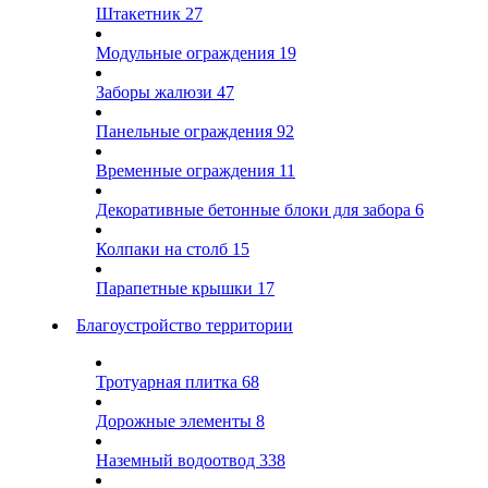
Штакетник
27
Модульные ограждения
19
Заборы жалюзи
47
Панельные ограждения
92
Временные ограждения
11
Декоративные бетонные блоки для забора
6
Колпаки на столб
15
Парапетные крышки
17
Благоустройство территории
Тротуарная плитка
68
Дорожные элементы
8
Наземный водоотвод
338