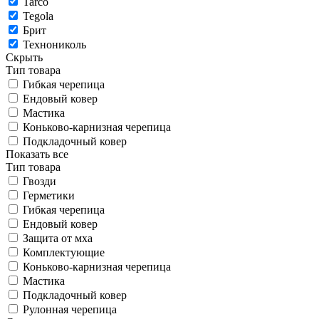
Tarco
Tegola
Брит
Технониколь
Скрыть
Тип товара
Гибкая черепица
Ендовый ковер
Мастика
Коньково-карнизная черепица
Подкладочный ковер
Показать все
Тип товара
Гвозди
Герметики
Гибкая черепица
Ендовый ковер
Защита от мха
Комплектующие
Коньково-карнизная черепица
Мастика
Подкладочный ковер
Рулонная черепица