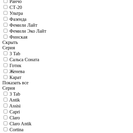
Ранчо
СТ-20
Ультра
Фазенда
Фемили Лайт
Фемили Эко Лайт
Финская
Скрыть
Серия
3 Tab
Сальса Соната
Готик
Женева
Карат
Показать все
Серия
3 Tab
Antik
Assisi
Capri
Claro
Claro Antik
Cortina