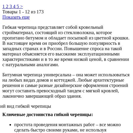
1
2
3
4
5
>
Товары
1
-
12
из
173
Показать еще
Гибкая черепица представляет собой кровельный
стройматериал, состоящий из стекловолокна, которое
пропитано битумом и обладает посыпкой из цветной крошки.
В настоящее время он приобрел большую популярность в
западных странах и в России. Повышение спроса на такой
материал объясняется его высокими эксплуатационными
характеристиками и в то же время низкой ценой, в сравнении
с натуральными аналогами.
Битумная черепица универсальна – она может использоваться
на любых видах домов и коттеджей. Любые архитектурные
решения и самые разные дизайнерские оформления строений
могут составить превосходный тандем с мягкой кровлей,
лаконично завершающей образ здания.
Ключевые достоинства гибкой черепицы:
простота проведения монтажных работ – все можно
сделать быстро своими руками, не используя