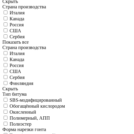
Скрыть
Страна производства
Италия
Канада
Россия
США
Сербия
Показать все
Страна производства
Италия
Канада
Россия
США
Сербия
Финляндия
Скрыть
Тип битума
SBS-модифицированный
Обогащённый кислородом
Окисленный
Полимерный, АПП
Полиэстер
Форма нарезки гонта