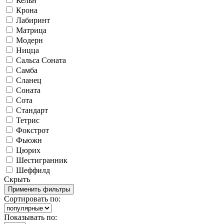
Кельн
Крона
Лабиринт
Матрица
Модерн
Ницца
Сальса Соната
Самба
Сланец
Соната
Сота
Стандарт
Тетрис
Фокстрот
Фьюжн
Цюрих
Шестигранник
Шеффилд
Скрыть
Сортировать по:
Показывать по: