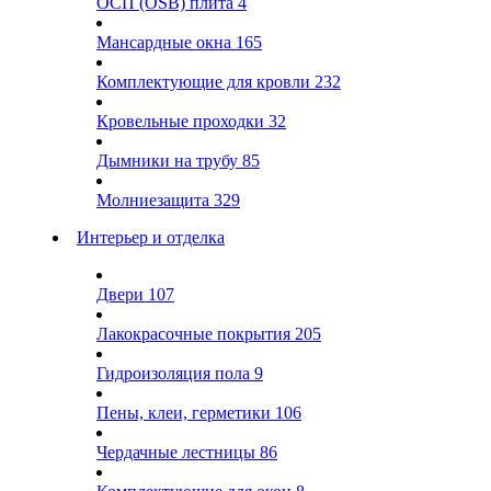
ОСП (OSB) плита
4
Мансардные окна
165
Комплектующие для кровли
232
Кровельные проходки
32
Дымники на трубу
85
Молниезащита
329
Интерьер и отделка
Двери
107
Лакокрасочные покрытия
205
Гидроизоляция пола
9
Пены, клеи, герметики
106
Чердачные лестницы
86