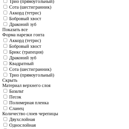
Трио (прямоугольный)
Сота (шестигранник)
Аккорд (тетрис)
Бобровый хвост
Драконий зуб
Показать все
Форма нарезки гонта
Аккорд (тетрис)
Бобровый хвост
Брикс (трапеция)
Драконий зуб
Квадратный
Сота (шестигранник)
Трио (прямоугольный)
Скрыть
Материал верхнего слоя
Базальт
Песок
Полимерная пленка
Сланец
Количество слоев черепицы
Двухслойная
Однослойная