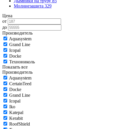
Дымники на трубу
85
Молниезащита
329
Цена
от
до
Производитель
Aquasystem
Grand Line
Icopal
Docke
Технониколь
Показать все
Производитель
Aquasystem
CertainTeed
Docke
Grand Line
Icopal
Iko
Katepal
Kerabit
RoofShield