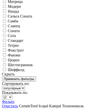
Матрица
Модерн
Ницца
Сальса Соната
Самба
Сланец
Соната
Сота
Стандарт
Тетрис
Фокстрот
Фьюжн
Цюрих
Шестигранник
Шеффилд
Скрыть
Сортировать по:
Показывать по:
Фильтр
Очистить
CertainTeed
Icopal
Katepal
Технониколь