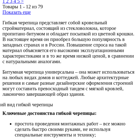
1
2
3
4
5
>
Товары
1
-
12
из
79
Показать еще
Гибкая черепица представляет собой кровельный
стройматериал, состоящий из стекловолокна, которое
пропитано битумом и обладает посыпкой из цветной крошки.
В настоящее время он приобрел большую популярность в
западных странах и в России. Повышение спроса на такой
материал объясняется его высокими эксплуатационными
характеристиками и в то же время низкой ценой, в сравнении
с натуральными аналогами.
Битумная черепица универсальна – она может использоваться
на любых видах домов и коттеджей. Любые архитектурные
решения и самые разные дизайнерские оформления строений
могут составить превосходный тандем с мягкой кровлей,
лаконично завершающей образ здания.
Ключевые достоинства гибкой черепицы:
простота проведения монтажных работ – все можно
сделать быстро своими руками, не используя
специальные инструменты и технику;