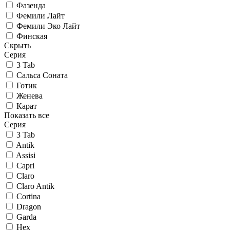
Фазенда
Фемили Лайт
Фемили Эко Лайт
Финская
Скрыть
Серия
3 Tab
Сальса Соната
Готик
Женева
Карат
Показать все
Серия
3 Tab
Antik
Assisi
Capri
Claro
Claro Antik
Cortina
Dragon
Garda
Hex