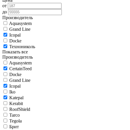
Цена
от
до
Производитель
Aquasystem
Grand Line
Icopal
Docke
Технониколь
Показать все
Производитель
Aquasystem
CertainTeed
Docke
Grand Line
Icopal
Iko
Katepal
Kerabit
RoofShield
Tarco
Tegola
Брит