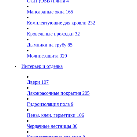
ОСП (OSB) плита
4
Мансардные окна
165
Комплектующие для кровли
232
Кровельные проходки
32
Дымники на трубу
85
Молниезащита
329
Интерьер и отделка
Двери
107
Лакокрасочные покрытия
205
Гидроизоляция пола
9
Пены, клеи, герметики
106
Чердачные лестницы
86