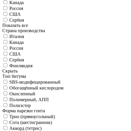
Канада
Россия
США
Сербия
Показать все
Страна производства
Италия
Канада
Россия
США
Сербия
Финляндия
Скрыть
Тип битума
SBS-модифицированный
Обогащённый кислородом
Окисленный
Полимерный, АПП
Полиэстер
Форма нарезки гонта
Трио (прямоугольный)
Сота (шестигранник)
Аккорд (тетрис)