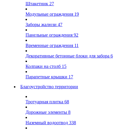
Штакетник
27
Модульные ограждения
19
Заборы жалюзи
47
Панельные ограждения
92
Временные ограждения
11
Декоративные бетонные блоки для забора
6
Колпаки на столб
15
Парапетные крышки
17
Благоустройство территории
Тротуарная плитка
68
Дорожные элементы
8
Наземный водоотвод
338