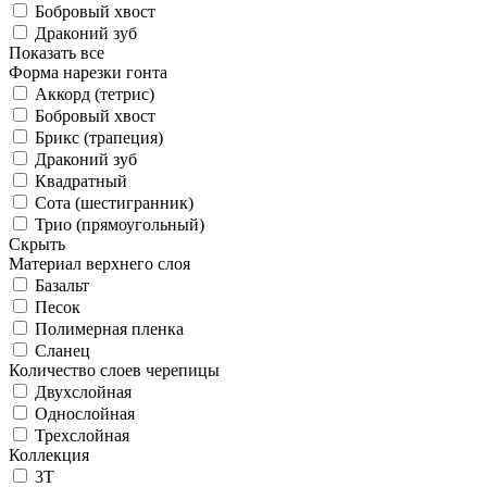
Бобровый хвост
Драконий зуб
Показать все
Форма нарезки гонта
Аккорд (тетрис)
Бобровый хвост
Брикс (трапеция)
Драконий зуб
Квадратный
Сота (шестигранник)
Трио (прямоугольный)
Скрыть
Материал верхнего слоя
Базальт
Песок
Полимерная пленка
Сланец
Количество слоев черепицы
Двухслойная
Однослойная
Трехслойная
Коллекция
3T