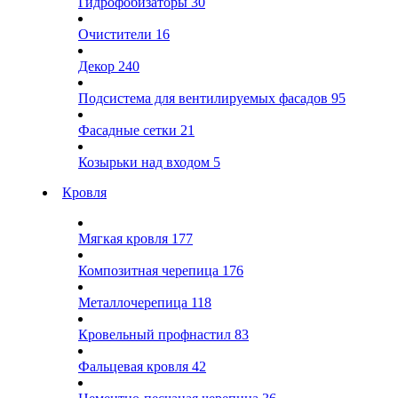
Гидрофобизаторы
30
Очистители
16
Декор
240
Подсистема для вентилируемых фасадов
95
Фасадные сетки
21
Козырьки над входом
5
Кровля
Мягкая кровля
177
Композитная черепица
176
Металлочерепица
118
Кровельный профнастил
83
Фальцевая кровля
42