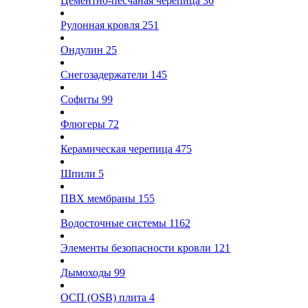
Цементно-песчаная черепица
36
Рулонная кровля
251
Ондулин
25
Снегозадержатели
145
Софиты
99
Флюгеры
72
Керамическая черепица
475
Шпили
5
ПВХ мембраны
155
Водосточные системы
1162
Элементы безопасности кровли
121
Дымоходы
99
ОСП (OSB) плита
4