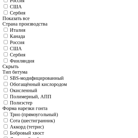
Россия
США
Сербия
Показать все
Страна производства
Италия
Канада
Россия
США
Сербия
Финляндия
Скрыть
Тип битума
SBS-модифицированный
Обогащённый кислородом
Окисленный
Полимерный, АПП
Полиэстер
Форма нарезки гонта
Трио (прямоугольный)
Сота (шестигранник)
Аккорд (тетрис)
Бобровый хвост