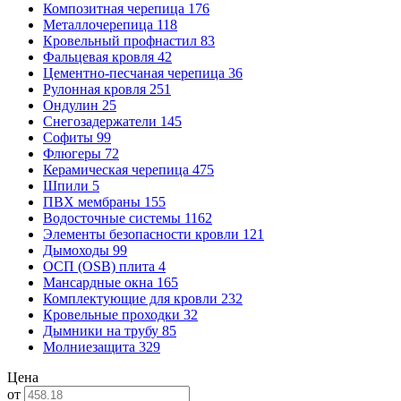
Композитная черепица
176
Металлочерепица
118
Кровельный профнастил
83
Фальцевая кровля
42
Цементно-песчаная черепица
36
Рулонная кровля
251
Ондулин
25
Снегозадержатели
145
Софиты
99
Флюгеры
72
Керамическая черепица
475
Шпили
5
ПВХ мембраны
155
Водосточные системы
1162
Элементы безопасности кровли
121
Дымоходы
99
ОСП (OSB) плита
4
Мансардные окна
165
Комплектующие для кровли
232
Кровельные проходки
32
Дымники на трубу
85
Молниезащита
329
Цена
от