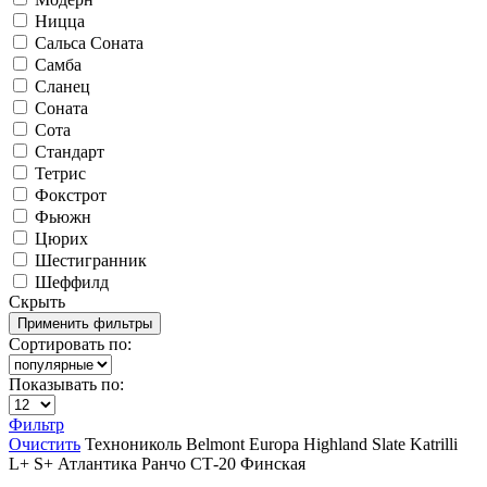
Ницца
Сальса Соната
Самба
Сланец
Соната
Сота
Стандарт
Тетрис
Фокстрот
Фьюжн
Цюрих
Шестигранник
Шеффилд
Скрыть
Сортировать по:
Показывать по:
Фильтр
Очистить
Технониколь
Belmont
Europa
Highland Slate
Katrilli
L+
S+
Атлантика
Ранчо
СТ-20
Финская