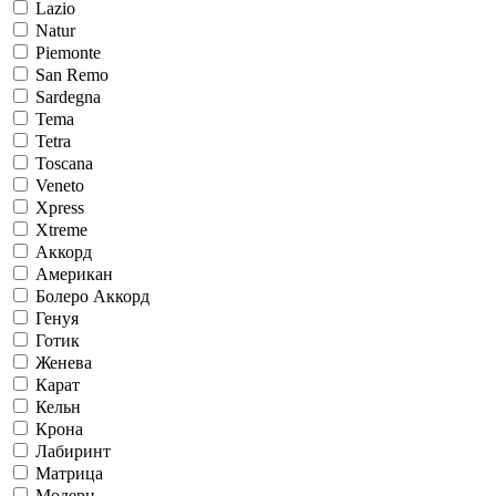
Lazio
Natur
Piemonte
San Remo
Sardegna
Tema
Tetra
Toscana
Veneto
Xpress
Xtreme
Аккорд
Американ
Болеро Аккорд
Генуя
Готик
Женева
Карат
Кельн
Крона
Лабиринт
Матрица
Модерн