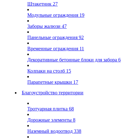
Штакетник
27
Модульные ограждения
19
Заборы жалюзи
47
Панельные ограждения
92
Временные ограждения
11
Декоративные бетонные блоки для забора
6
Колпаки на столб
15
Парапетные крышки
17
Благоустройство территории
Тротуарная плитка
68
Дорожные элементы
8
Наземный водоотвод
338