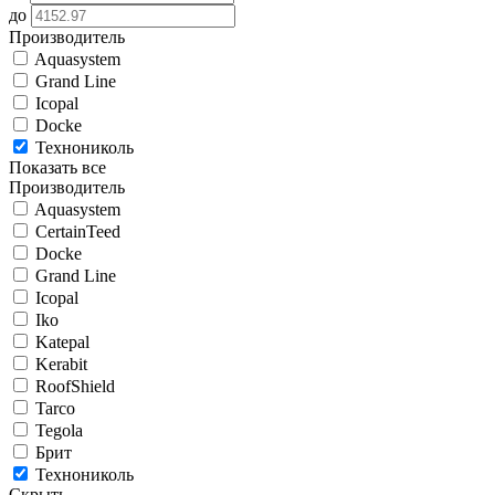
до
Производитель
Aquasystem
Grand Line
Icopal
Docke
Технониколь
Показать все
Производитель
Aquasystem
CertainTeed
Docke
Grand Line
Icopal
Iko
Katepal
Kerabit
RoofShield
Tarco
Tegola
Брит
Технониколь
Скрыть