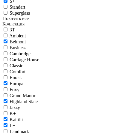
S+
Standart
Superglass
Показать все
Коллекция
3T
Ambient
Belmont
Business
Cambridge
Carriage House
Classic
Comfort
Eurasia
Europa
Foxy
Grand Manor
Highland Slate
Jazzy
K+
Katrilli
L+
Landmark