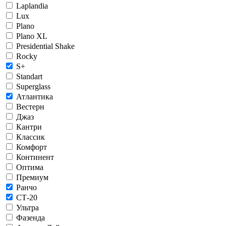
Laplandia
Lux
Plano
Plano XL
Presidential Shake
Rocky
S+
Standart
Superglass
Атлантика
Вестерн
Джаз
Кантри
Классик
Комфорт
Континент
Оптима
Премиум
Ранчо
СТ-20
Ультра
Фазенда