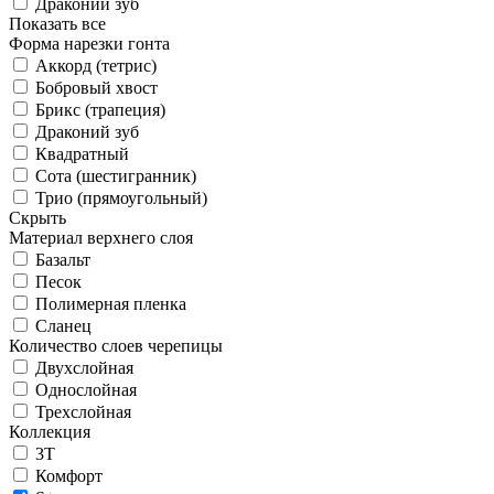
Драконий зуб
Показать все
Форма нарезки гонта
Аккорд (тетрис)
Бобровый хвост
Брикс (трапеция)
Драконий зуб
Квадратный
Сота (шестигранник)
Трио (прямоугольный)
Скрыть
Материал верхнего слоя
Базальт
Песок
Полимерная пленка
Сланец
Количество слоев черепицы
Двухслойная
Однослойная
Трехслойная
Коллекция
3T
Комфорт