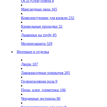
ОСП (OSB) плита
4
Мансардные окна
165
Комплектующие для кровли
232
Кровельные проходки
32
Дымники на трубу
85
Молниезащита
329
Интерьер и отделка
Двери
107
Лакокрасочные покрытия
205
Гидроизоляция пола
9
Пены, клеи, герметики
106
Чердачные лестницы
86