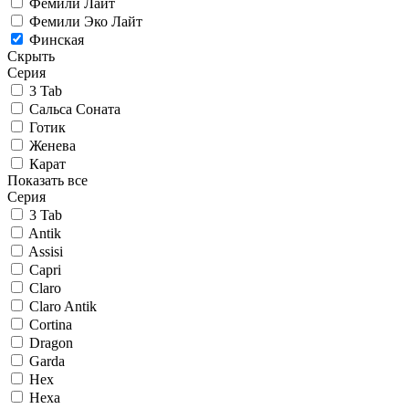
Фемили Лайт
Фемили Эко Лайт
Финская
Скрыть
Серия
3 Tab
Сальса Соната
Готик
Женева
Карат
Показать все
Серия
3 Tab
Antik
Assisi
Capri
Claro
Claro Antik
Cortina
Dragon
Garda
Hex
Hexa