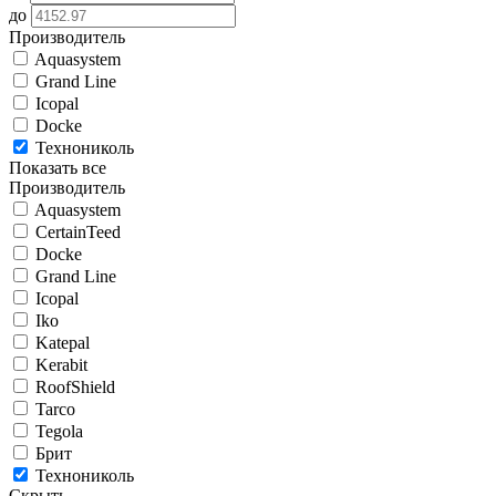
до
Производитель
Aquasystem
Grand Line
Icopal
Docke
Технониколь
Показать все
Производитель
Aquasystem
CertainTeed
Docke
Grand Line
Icopal
Iko
Katepal
Kerabit
RoofShield
Tarco
Tegola
Брит
Технониколь
Скрыть