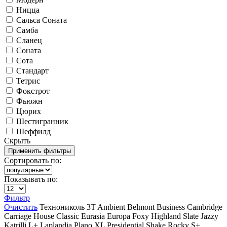
Ницца
Сальса Соната
Самба
Сланец
Соната
Сота
Стандарт
Тетрис
Фокстрот
Фьюжн
Цюрих
Шестигранник
Шеффилд
Скрыть
Сортировать по:
Показывать по:
Фильтр
Очистить
Технониколь
3T
Ambient
Belmont
Business
Cambridge
Carriage House
Classic
Eurasia
Europa
Foxy
Highland Slate
Jazzy
Katrilli
L+
Laplandia
Plano XL
Presidential Shake
Rocky
S+