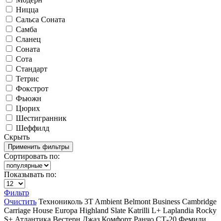
Ницца
Сальса Соната
Самба
Сланец
Соната
Сота
Стандарт
Тетрис
Фокстрот
Фьюжн
Цюрих
Шестигранник
Шеффилд
Скрыть
Сортировать по:
Показывать по:
Фильтр
Очистить
Технониколь
3T
Ambient
Belmont
Business
Cambridge
Carriage House
Europa
Highland Slate
Katrilli
L+
Laplandia
Rocky
S+
Атлантика
Вестерн
Джаз
Комфорт
Ранчо
СТ-20
Фемили