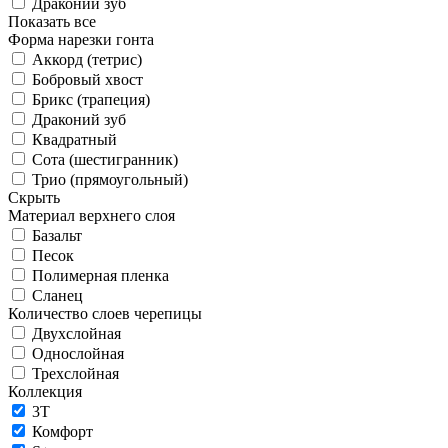
Драконий зуб
Показать все
Форма нарезки гонта
Аккорд (тетрис)
Бобровый хвост
Брикс (трапеция)
Драконий зуб
Квадратный
Сота (шестигранник)
Трио (прямоугольный)
Скрыть
Материал верхнего слоя
Базальт
Песок
Полимерная пленка
Сланец
Количество слоев черепицы
Двухслойная
Однослойная
Трехслойная
Коллекция
3T
Комфорт