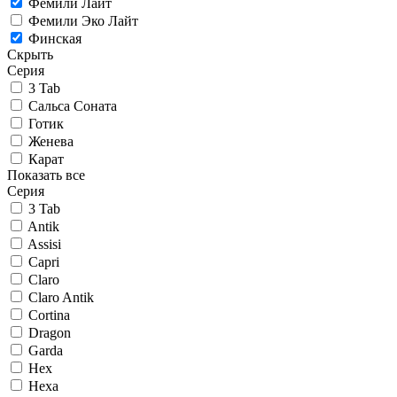
Фемили Лайт
Фемили Эко Лайт
Финская
Скрыть
Серия
3 Tab
Сальса Соната
Готик
Женева
Карат
Показать все
Серия
3 Tab
Antik
Assisi
Capri
Claro
Claro Antik
Cortina
Dragon
Garda
Hex
Hexa