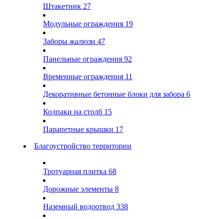
Штакетник
27
Модульные ограждения
19
Заборы жалюзи
47
Панельные ограждения
92
Временные ограждения
11
Декоративные бетонные блоки для забора
6
Колпаки на столб
15
Парапетные крышки
17
Благоустройство территории
Тротуарная плитка
68
Дорожные элементы
8
Наземный водоотвод
338