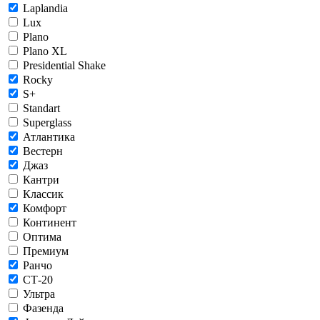
Laplandia
Lux
Plano
Plano XL
Presidential Shake
Rocky
S+
Standart
Superglass
Атлантика
Вестерн
Джаз
Кантри
Классик
Комфорт
Континент
Оптима
Премиум
Ранчо
СТ-20
Ультра
Фазенда