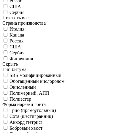
Россия
США
Сербия
Показать все
Страна производства
Италия
Канада
Россия
США
Сербия
Финляндия
Скрыть
Тип битума
SBS-модифицированный
Обогащённый кислородом
Окисленный
Полимерный, АПП
Полиэстер
Форма нарезки гонта
Трио (прямоугольный)
Сота (шестигранник)
Аккорд (тетрис)
Бобровый хвост