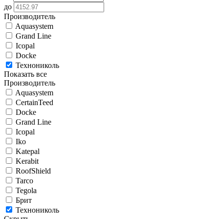
до
Производитель
Aquasystem
Grand Line
Icopal
Docke
Технониколь
Показать все
Производитель
Aquasystem
CertainTeed
Docke
Grand Line
Icopal
Iko
Katepal
Kerabit
RoofShield
Tarco
Tegola
Брит
Технониколь
Скрыть