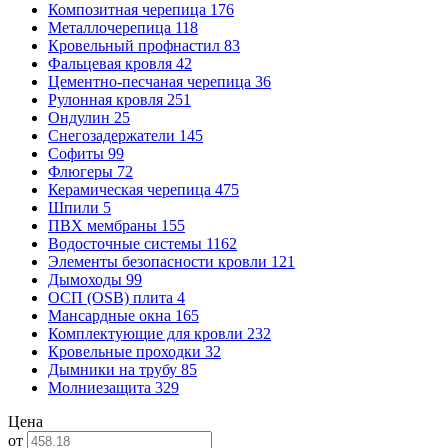
Композитная черепица
176
Металлочерепица
118
Кровельный профнастил
83
Фальцевая кровля
42
Цементно-песчаная черепица
36
Рулонная кровля
251
Ондулин
25
Снегозадержатели
145
Софиты
99
Флюгеры
72
Керамическая черепица
475
Шпили
5
ПВХ мембраны
155
Водосточные системы
1162
Элементы безопасности кровли
121
Дымоходы
99
ОСП (OSB) плита
4
Мансардные окна
165
Комплектующие для кровли
232
Кровельные проходки
32
Дымники на трубу
85
Молниезащита
329
Цена
от