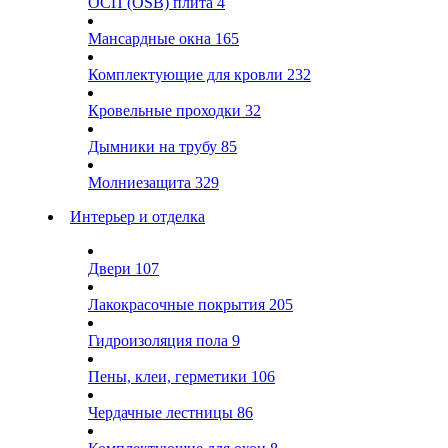
ОСП (OSB) плита
4
Мансардные окна
165
Комплектующие для кровли
232
Кровельные проходки
32
Дымники на трубу
85
Молниезащита
329
Интерьер и отделка
Двери
107
Лакокрасочные покрытия
205
Гидроизоляция пола
9
Пены, клеи, герметики
106
Чердачные лестницы
86