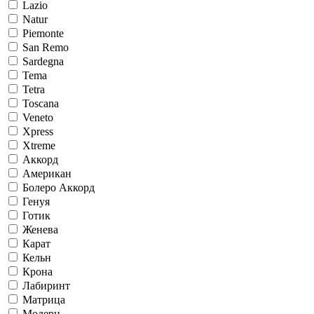
Lazio
Natur
Piemonte
San Remo
Sardegna
Tema
Tetra
Toscana
Veneto
Xpress
Xtreme
Аккорд
Американ
Болеро Аккорд
Генуя
Готик
Женева
Карат
Кельн
Крона
Лабиринт
Матрица
Модерн