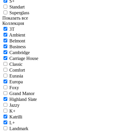
S+
Standart
Superglass
Показать все
Коллекция
3T
Ambient
Belmont
Business
Cambridge
Carriage House
Classic
Comfort
Eurasia
Europa
Foxy
Grand Manor
Highland Slate
Jazzy
K+
Katrilli
L+
Landmark