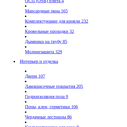
ОСП (OSB) плита
4
Мансардные окна
165
Комплектующие для кровли
232
Кровельные проходки
32
Дымники на трубу
85
Молниезащита
329
Интерьер и отделка
Двери
107
Лакокрасочные покрытия
205
Гидроизоляция пола
9
Пены, клеи, герметики
106
Чердачные лестницы
86