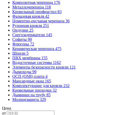
Композитная черепица
176
Металлочерепица
118
Кровельный профнастил
83
Фальцевая кровля
42
Цементно-песчаная черепица
36
Рулонная кровля
251
Ондулин
25
Снегозадержатели
145
Софиты
99
Флюгеры
72
Керамическая черепица
475
Шпили
5
ПВХ мембраны
155
Водосточные системы
1162
Элементы безопасности кровли
121
Дымоходы
99
ОСП (OSB) плита
4
Мансардные окна
165
Комплектующие для кровли
232
Кровельные проходки
32
Дымники на трубу
85
Молниезащита
329
Цена
от