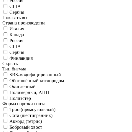
Россия
США
Сербия
Показать все
Страна производства
Италия
Канада
Россия
США
Сербия
Финляндия
Скрыть
Тип битума
SBS-модифицированный
Обогащённый кислородом
Окисленный
Полимерный, АПП
Полиэстер
Форма нарезки гонта
Трио (прямоугольный)
Сота (шестигранник)
Аккорд (тетрис)
Бобровый хвост