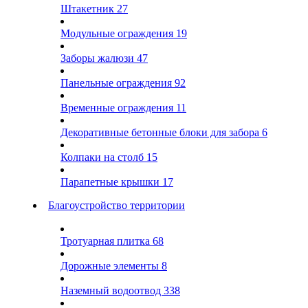
Штакетник
27
Модульные ограждения
19
Заборы жалюзи
47
Панельные ограждения
92
Временные ограждения
11
Декоративные бетонные блоки для забора
6
Колпаки на столб
15
Парапетные крышки
17
Благоустройство территории
Тротуарная плитка
68
Дорожные элементы
8
Наземный водоотвод
338