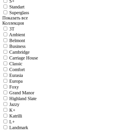
S+
Standart
Superglass
Показать все
Коллекция
3T
Ambient
Belmont
Business
Cambridge
Carriage House
Classic
Comfort
Eurasia
Europa
Foxy
Grand Manor
Highland Slate
Jazzy
K+
Katrilli
L+
Landmark