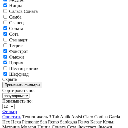
Ницца
Сальса Соната
Самба
Сланец
Соната
Сота
Стандарт
Тетрис
Фокстрот
Фьюжн
Цюрих
Шестигранник
Шеффилд
Скрыть
Сортировать по:
Показывать по:
Фильтр
Очистить
Технониколь
3 Tab
Antik
Assisi
Claro
Cortina
Garda
Hex
Hexa
Piemonte
San Remo
Sardegna
Генуя
Карат
Кельн
Матрица
Модерн
Ницца
Соната
Сота
Фокстрот
Фьюжн