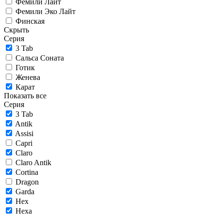
Фемили Лайт
Фемили Эко Лайт
Финская
Скрыть
Серия
3 Tab
Сальса Соната
Готик
Женева
Карат
Показать все
Серия
3 Tab
Antik
Assisi
Capri
Claro
Claro Antik
Cortina
Dragon
Garda
Hex
Hexa