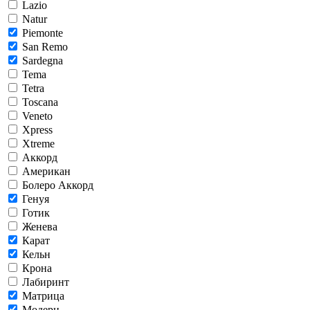
Lazio
Natur
Piemonte
San Remo
Sardegna
Tema
Tetra
Toscana
Veneto
Xpress
Xtreme
Аккорд
Американ
Болеро Аккорд
Генуя
Готик
Женева
Карат
Кельн
Крона
Лабиринт
Матрица
Модерн