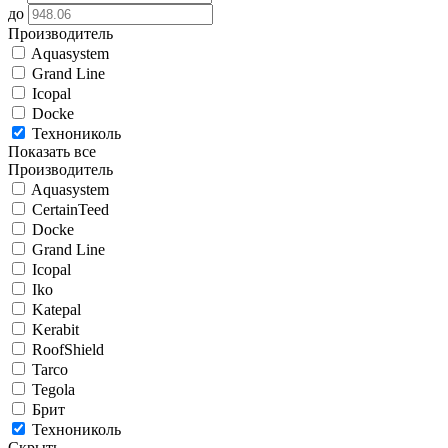
до
Производитель
Aquasystem
Grand Line
Icopal
Docke
Технониколь
Показать все
Производитель
Aquasystem
CertainTeed
Docke
Grand Line
Icopal
Iko
Katepal
Kerabit
RoofShield
Tarco
Tegola
Брит
Технониколь
Скрыть