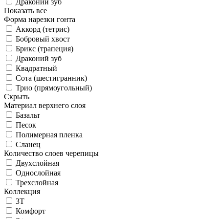
Драконий зуб
Показать все
Форма нарезки гонта
Аккорд (тетрис)
Бобровый хвост
Брикс (трапеция)
Драконий зуб
Квадратный
Сота (шестигранник)
Трио (прямоугольный)
Скрыть
Материал верхнего слоя
Базальт
Песок
Полимерная пленка
Сланец
Количество слоев черепицы
Двухслойная
Однослойная
Трехслойная
Коллекция
3T
Комфорт