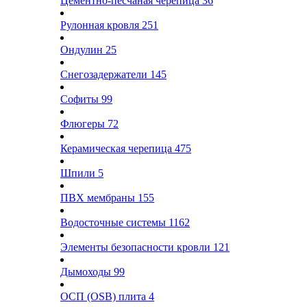
Цементно-песчаная черепица
36
Рулонная кровля
251
Ондулин
25
Снегозадержатели
145
Софиты
99
Флюгеры
72
Керамическая черепица
475
Шпили
5
ПВХ мембраны
155
Водосточные системы
1162
Элементы безопасности кровли
121
Дымоходы
99
ОСП (OSB) плита
4