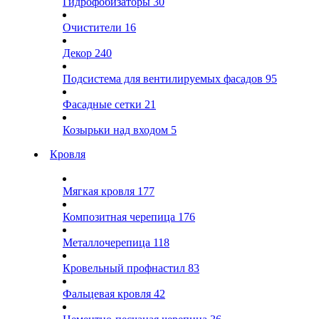
Гидрофобизаторы
30
Очистители
16
Декор
240
Подсистема для вентилируемых фасадов
95
Фасадные сетки
21
Козырьки над входом
5
Кровля
Мягкая кровля
177
Композитная черепица
176
Металлочерепица
118
Кровельный профнастил
83
Фальцевая кровля
42