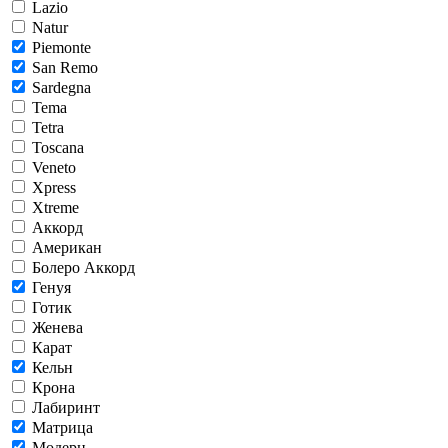
Lazio
Natur
Piemonte
San Remo
Sardegna
Tema
Tetra
Toscana
Veneto
Xpress
Xtreme
Аккорд
Американ
Болеро Аккорд
Генуя
Готик
Женева
Карат
Кельн
Крона
Лабиринт
Матрица
Модерн