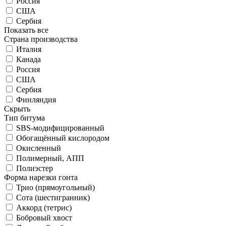
Россия
США
Сербия
Показать все
Страна производства
Италия
Канада
Россия
США
Сербия
Финляндия
Скрыть
Тип битума
SBS-модифицированный
Обогащённый кислородом
Окисленный
Полимерный, АПП
Полиэстер
Форма нарезки гонта
Трио (прямоугольный)
Сота (шестигранник)
Аккорд (тетрис)
Бобровый хвост