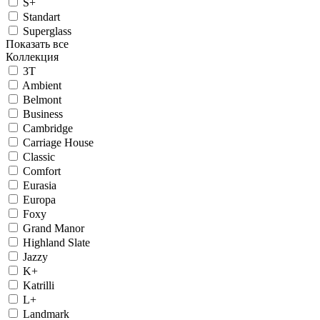
S+
Standart
Superglass
Показать все
Коллекция
3T
Ambient
Belmont
Business
Cambridge
Carriage House
Classic
Comfort
Eurasia
Europa
Foxy
Grand Manor
Highland Slate
Jazzy
K+
Katrilli
L+
Landmark