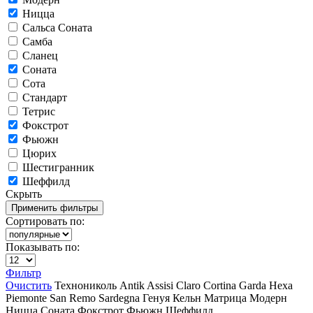
Ницца
Сальса Соната
Самба
Сланец
Соната
Сота
Стандарт
Тетрис
Фокстрот
Фьюжн
Цюрих
Шестигранник
Шеффилд
Скрыть
Сортировать по:
Показывать по:
Фильтр
Очистить
Технониколь
Antik
Assisi
Claro
Cortina
Garda
Hexa
Piemonte
San Remo
Sardegna
Генуя
Кельн
Матрица
Модерн
Ницца
Соната
Фокстрот
Фьюжн
Шеффилд