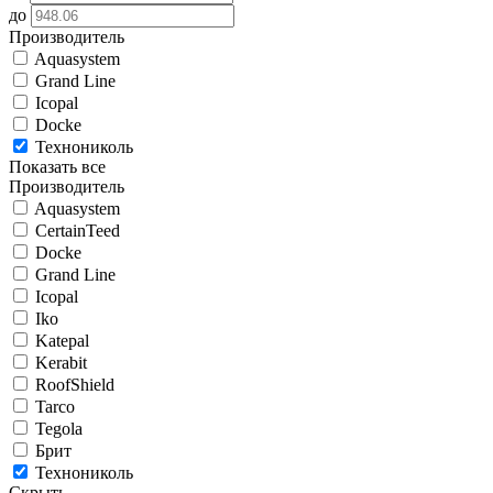
до
Производитель
Aquasystem
Grand Line
Icopal
Docke
Технониколь
Показать все
Производитель
Aquasystem
CertainTeed
Docke
Grand Line
Icopal
Iko
Katepal
Kerabit
RoofShield
Tarco
Tegola
Брит
Технониколь
Скрыть