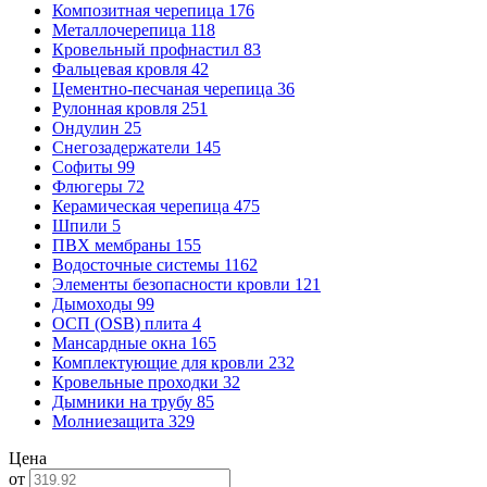
Композитная черепица
176
Металлочерепица
118
Кровельный профнастил
83
Фальцевая кровля
42
Цементно-песчаная черепица
36
Рулонная кровля
251
Ондулин
25
Снегозадержатели
145
Софиты
99
Флюгеры
72
Керамическая черепица
475
Шпили
5
ПВХ мембраны
155
Водосточные системы
1162
Элементы безопасности кровли
121
Дымоходы
99
ОСП (OSB) плита
4
Мансардные окна
165
Комплектующие для кровли
232
Кровельные проходки
32
Дымники на трубу
85
Молниезащита
329
Цена
от