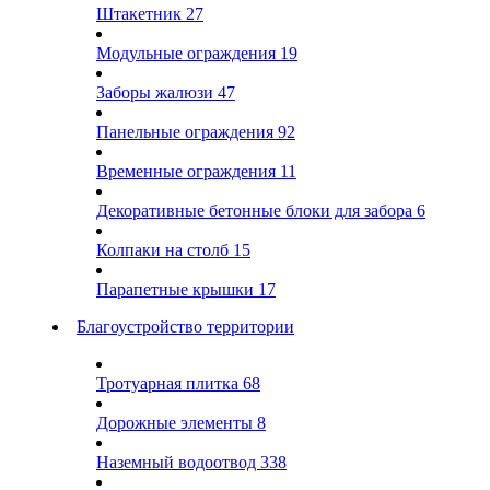
Штакетник
27
Модульные ограждения
19
Заборы жалюзи
47
Панельные ограждения
92
Временные ограждения
11
Декоративные бетонные блоки для забора
6
Колпаки на столб
15
Парапетные крышки
17
Благоустройство территории
Тротуарная плитка
68
Дорожные элементы
8
Наземный водоотвод
338