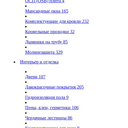
ОСП (OSB) плита
4
Мансардные окна
165
Комплектующие для кровли
232
Кровельные проходки
32
Дымники на трубу
85
Молниезащита
329
Интерьер и отделка
Двери
107
Лакокрасочные покрытия
205
Гидроизоляция пола
9
Пены, клеи, герметики
106
Чердачные лестницы
86