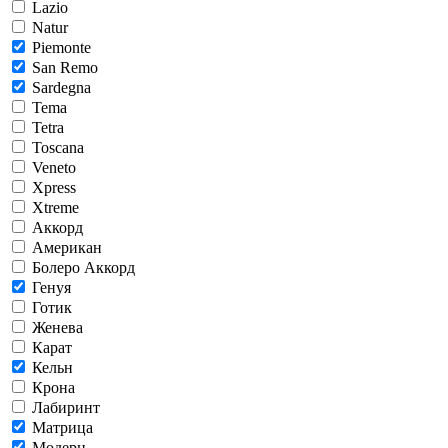
Lazio
Natur
Piemonte
San Remo
Sardegna
Tema
Tetra
Toscana
Veneto
Xpress
Xtreme
Аккорд
Американ
Болеро Аккорд
Генуя
Готик
Женева
Карат
Кельн
Крона
Лабиринт
Матрица
Модерн