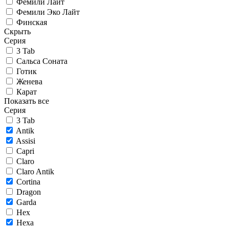
Фемили Лайт
Фемили Эко Лайт
Финская
Скрыть
Серия
3 Tab
Сальса Соната
Готик
Женева
Карат
Показать все
Серия
3 Tab
Antik
Assisi
Capri
Claro
Claro Antik
Cortina
Dragon
Garda
Hex
Hexa