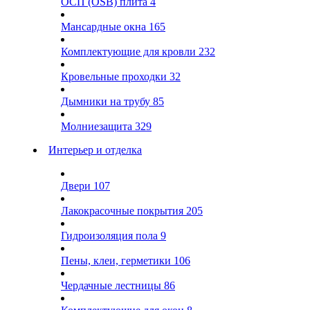
ОСП (OSB) плита
4
Мансардные окна
165
Комплектующие для кровли
232
Кровельные проходки
32
Дымники на трубу
85
Молниезащита
329
Интерьер и отделка
Двери
107
Лакокрасочные покрытия
205
Гидроизоляция пола
9
Пены, клеи, герметики
106
Чердачные лестницы
86