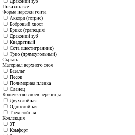
Драконий зуб
Показать все
Форма нарезки гонта
Аккорд (тетрис)
Бобровый хвост
Брикс (трапеция)
Драконий зуб
Квадратный
Сота (шестигранник)
Трио (прямоугольный)
Скрыть
Материал верхнего слоя
Базальт
Песок
Полимерная пленка
Сланец
Количество слоев черепицы
Двухслойная
Однослойная
Трехслойная
Коллекция
3T
Комфорт