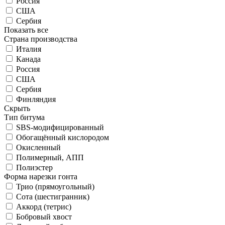
Россия
США
Сербия
Показать все
Страна производства
Италия
Канада
Россия
США
Сербия
Финляндия
Скрыть
Тип битума
SBS-модифицированный
Обогащённый кислородом
Окисленный
Полимерный, АПП
Полиэстер
Форма нарезки гонта
Трио (прямоугольный)
Сота (шестигранник)
Аккорд (тетрис)
Бобровый хвост