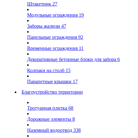
Штакетник
27
Модульные ограждения
19
Заборы жалюзи
47
Панельные ограждения
92
Временные ограждения
11
Декоративные бетонные блоки для забора
6
Колпаки на столб
15
Парапетные крышки
17
Благоустройство территории
Тротуарная плитка
68
Дорожные элементы
8
Наземный водоотвод
338