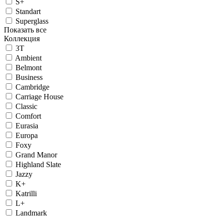
S+
Standart
Superglass
Показать все
Коллекция
3T
Ambient
Belmont
Business
Cambridge
Carriage House
Classic
Comfort
Eurasia
Europa
Foxy
Grand Manor
Highland Slate
Jazzy
K+
Katrilli
L+
Landmark