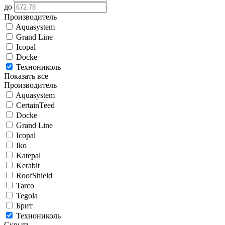
до
Производитель
Aquasystem
Grand Line
Icopal
Docke
Технониколь
Показать все
Производитель
Aquasystem
CertainTeed
Docke
Grand Line
Icopal
Iko
Katepal
Kerabit
RoofShield
Tarco
Tegola
Брит
Технониколь
Скрыть