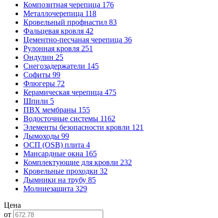
Композитная черепица
176
Металлочерепица
118
Кровельный профнастил
83
Фальцевая кровля
42
Цементно-песчаная черепица
36
Рулонная кровля
251
Ондулин
25
Снегозадержатели
145
Софиты
99
Флюгеры
72
Керамическая черепица
475
Шпили
5
ПВХ мембраны
155
Водосточные системы
1162
Элементы безопасности кровли
121
Дымоходы
99
ОСП (OSB) плита
4
Мансардные окна
165
Комплектующие для кровли
232
Кровельные проходки
32
Дымники на трубу
85
Молниезащита
329
Цена
от