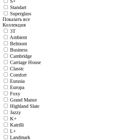
S+
Standart
Superglass
Показать все
Коллекция
3T
Ambient
Belmont
Business
Cambridge
Carriage House
Classic
Comfort
Eurasia
Europa
Foxy
Grand Manor
Highland Slate
Jazzy
K+
Katrilli
L+
Landmark