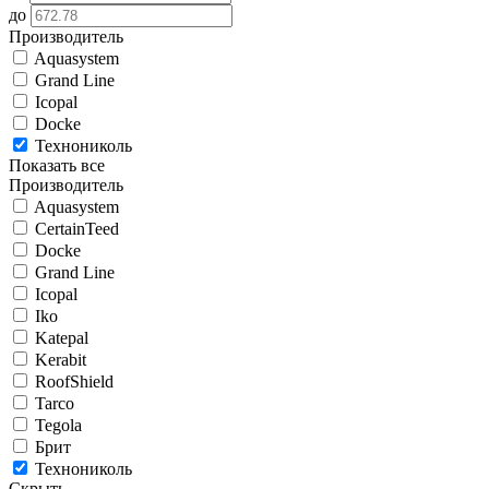
до
Производитель
Aquasystem
Grand Line
Icopal
Docke
Технониколь
Показать все
Производитель
Aquasystem
CertainTeed
Docke
Grand Line
Icopal
Iko
Katepal
Kerabit
RoofShield
Tarco
Tegola
Брит
Технониколь
Скрыть