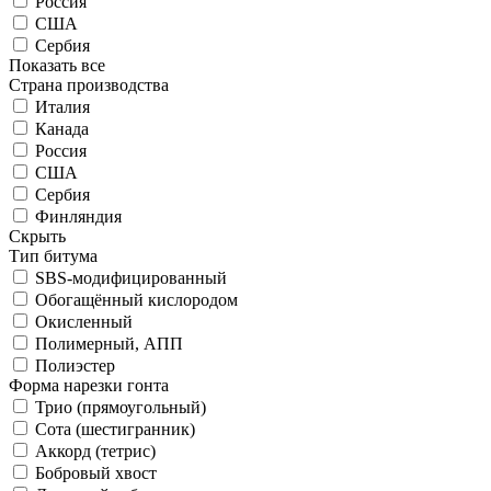
Россия
США
Сербия
Показать все
Страна производства
Италия
Канада
Россия
США
Сербия
Финляндия
Скрыть
Тип битума
SBS-модифицированный
Обогащённый кислородом
Окисленный
Полимерный, АПП
Полиэстер
Форма нарезки гонта
Трио (прямоугольный)
Сота (шестигранник)
Аккорд (тетрис)
Бобровый хвост