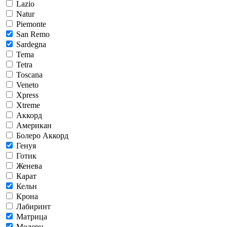
Lazio
Natur
Piemonte
San Remo
Sardegna
Tema
Tetra
Toscana
Veneto
Xpress
Xtreme
Аккорд
Американ
Болеро Аккорд
Генуя
Готик
Женева
Карат
Кельн
Крона
Лабиринт
Матрица
Модерн