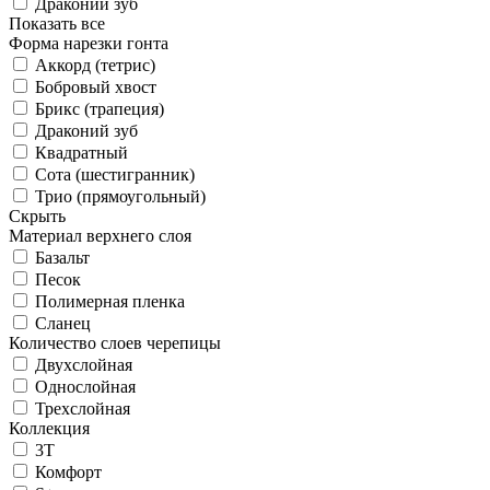
Драконий зуб
Показать все
Форма нарезки гонта
Аккорд (тетрис)
Бобровый хвост
Брикс (трапеция)
Драконий зуб
Квадратный
Сота (шестигранник)
Трио (прямоугольный)
Скрыть
Материал верхнего слоя
Базальт
Песок
Полимерная пленка
Сланец
Количество слоев черепицы
Двухслойная
Однослойная
Трехслойная
Коллекция
3T
Комфорт