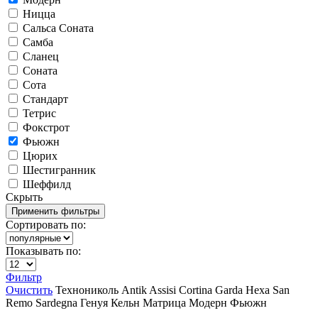
Ницца
Сальса Соната
Самба
Сланец
Соната
Сота
Стандарт
Тетрис
Фокстрот
Фьюжн
Цюрих
Шестигранник
Шеффилд
Скрыть
Сортировать по:
Показывать по:
Фильтр
Очистить
Технониколь
Antik
Assisi
Cortina
Garda
Hexa
San
Remo
Sardegna
Генуя
Кельн
Матрица
Модерн
Фьюжн