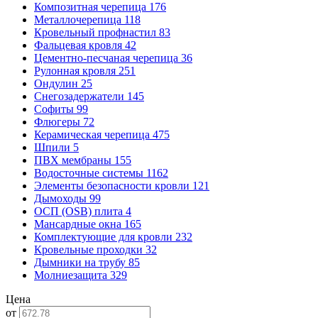
Композитная черепица
176
Металлочерепица
118
Кровельный профнастил
83
Фальцевая кровля
42
Цементно-песчаная черепица
36
Рулонная кровля
251
Ондулин
25
Снегозадержатели
145
Софиты
99
Флюгеры
72
Керамическая черепица
475
Шпили
5
ПВХ мембраны
155
Водосточные системы
1162
Элементы безопасности кровли
121
Дымоходы
99
ОСП (OSB) плита
4
Мансардные окна
165
Комплектующие для кровли
232
Кровельные проходки
32
Дымники на трубу
85
Молниезащита
329
Цена
от