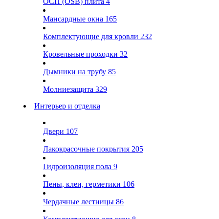
ОСП (OSB) плита
4
Мансардные окна
165
Комплектующие для кровли
232
Кровельные проходки
32
Дымники на трубу
85
Молниезащита
329
Интерьер и отделка
Двери
107
Лакокрасочные покрытия
205
Гидроизоляция пола
9
Пены, клеи, герметики
106
Чердачные лестницы
86