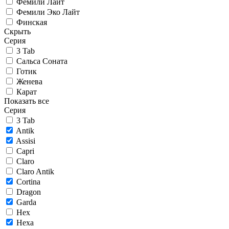
Фемили Лайт
Фемили Эко Лайт
Финская
Скрыть
Серия
3 Tab
Сальса Соната
Готик
Женева
Карат
Показать все
Серия
3 Tab
Antik
Assisi
Capri
Claro
Claro Antik
Cortina
Dragon
Garda
Hex
Hexa