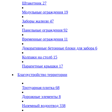
Штакетник
27
Модульные ограждения
19
Заборы жалюзи
47
Панельные ограждения
92
Временные ограждения
11
Декоративные бетонные блоки для забора
6
Колпаки на столб
15
Парапетные крышки
17
Благоустройство территории
Тротуарная плитка
68
Дорожные элементы
8
Наземный водоотвод
338