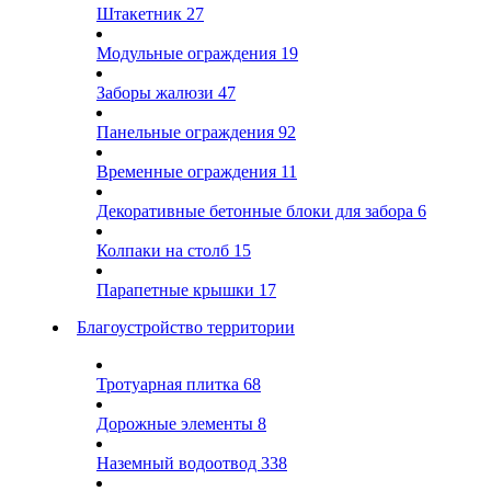
Штакетник
27
Модульные ограждения
19
Заборы жалюзи
47
Панельные ограждения
92
Временные ограждения
11
Декоративные бетонные блоки для забора
6
Колпаки на столб
15
Парапетные крышки
17
Благоустройство территории
Тротуарная плитка
68
Дорожные элементы
8
Наземный водоотвод
338