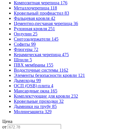
Композитная черепица
176
Металлочерепица
118
Кровельный профнастил
83
Фальцевая кровля
42
Цементно-песчаная черепица
36
Рулонная кровля
251
Ондулин
25
Снегозадержатели
145
Софиты
99
Флюгеры
72
Керамическая черепица
475
Шпили
5
ПВХ мембраны
155
Водосточные системы
1162
Элементы безопасности кровли
121
Дымоходы
99
ОСП (OSB) плита
4
Мансардные окна
165
Комплектующие для кровли
232
Кровельные проходки
32
Дымники на трубу
85
Молниезащита
329
Цена
от