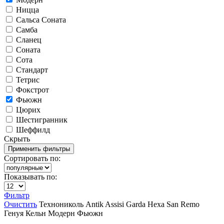
Ницца
Сальса Соната
Самба
Сланец
Соната
Сота
Стандарт
Тетрис
Фокстрот
Фьюжн
Цюрих
Шестигранник
Шеффилд
Скрыть
Сортировать по:
Показывать по:
Фильтр
Очистить
Технониколь
Antik
Assisi
Garda
Hexa
San Remo
Генуя
Кельн
Модерн
Фьюжн