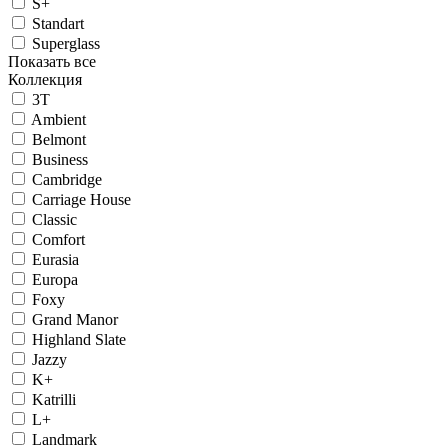
S+
Standart
Superglass
Показать все
Коллекция
3T
Ambient
Belmont
Business
Cambridge
Carriage House
Classic
Comfort
Eurasia
Europa
Foxy
Grand Manor
Highland Slate
Jazzy
K+
Katrilli
L+
Landmark