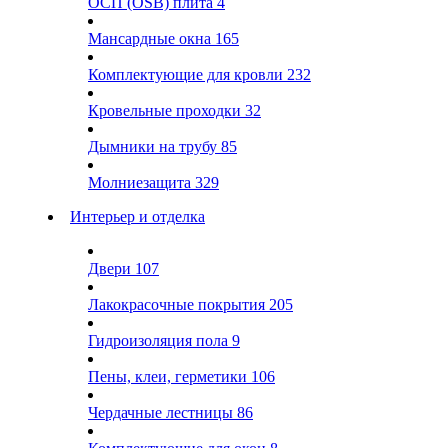
ОСП (OSB) плита
4
Мансардные окна
165
Комплектующие для кровли
232
Кровельные проходки
32
Дымники на трубу
85
Молниезащита
329
Интерьер и отделка
Двери
107
Лакокрасочные покрытия
205
Гидроизоляция пола
9
Пены, клеи, герметики
106
Чердачные лестницы
86