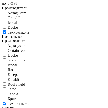
до
Производитель
Aquasystem
Grand Line
Icopal
Docke
Технониколь
Показать все
Производитель
Aquasystem
CertainTeed
Docke
Grand Line
Icopal
Iko
Katepal
Kerabit
RoofShield
Tarco
Tegola
Брит
Технониколь
Скрыть