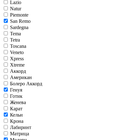
Lazio
Natur
Piemonte
San Remo
Sardegna
Tema
Tetra
Toscana
Veneto
Xpress
Xtreme
Аккорд
Американ
Болеро Аккорд
Генуя
Готик
Женева
Карат
Кельн
Крона
Лабиринт
Матрица
Модерн