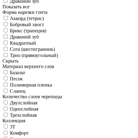
Драконий зуб
Показать все
Форма нарезки гонта
Аккорд (тетрис)
Бобровый хвост
Брикс (трапеция)
Драконий зуб
Квадратный
Сота (шестигранник)
Трио (прямоугольный)
Скрыть
Материал верхнего слоя
Базальт
Песок
Полимерная пленка
Сланец
Количество слоев черепицы
Двухслойная
Однослойная
Трехслойная
Коллекция
3T
Комфорт