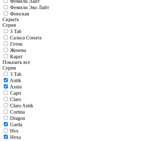
Фемили Лайт
Фемили Эко Лайт
Финская
Скрыть
Серия
3 Tab
Сальса Соната
Готик
Женева
Карат
Показать все
Серия
3 Tab
Antik
Assisi
Capri
Claro
Claro Antik
Cortina
Dragon
Garda
Hex
Hexa