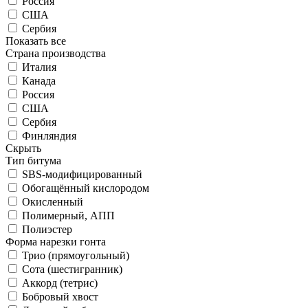
Россия
США
Сербия
Показать все
Страна производства
Италия
Канада
Россия
США
Сербия
Финляндия
Скрыть
Тип битума
SBS-модифицированный
Обогащённый кислородом
Окисленный
Полимерный, АПП
Полиэстер
Форма нарезки гонта
Трио (прямоугольный)
Сота (шестигранник)
Аккорд (тетрис)
Бобровый хвост