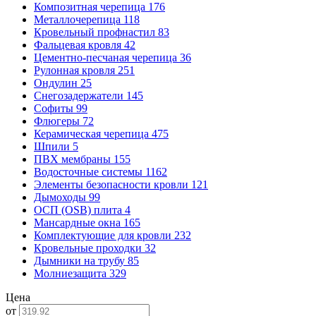
Композитная черепица
176
Металлочерепица
118
Кровельный профнастил
83
Фальцевая кровля
42
Цементно-песчаная черепица
36
Рулонная кровля
251
Ондулин
25
Снегозадержатели
145
Софиты
99
Флюгеры
72
Керамическая черепица
475
Шпили
5
ПВХ мембраны
155
Водосточные системы
1162
Элементы безопасности кровли
121
Дымоходы
99
ОСП (OSB) плита
4
Мансардные окна
165
Комплектующие для кровли
232
Кровельные проходки
32
Дымники на трубу
85
Молниезащита
329
Цена
от