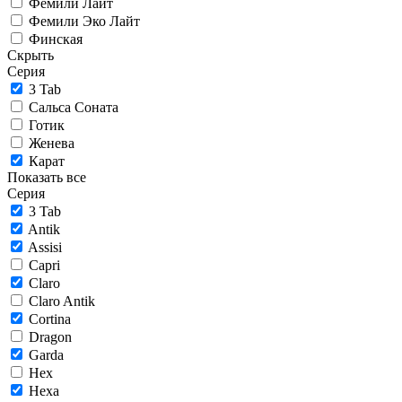
Фемили Лайт
Фемили Эко Лайт
Финская
Скрыть
Серия
3 Tab
Сальса Соната
Готик
Женева
Карат
Показать все
Серия
3 Tab
Antik
Assisi
Capri
Claro
Claro Antik
Cortina
Dragon
Garda
Hex
Hexa