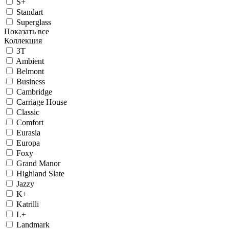
S+
Standart
Superglass
Показать все
Коллекция
3T
Ambient
Belmont
Business
Cambridge
Carriage House
Classic
Comfort
Eurasia
Europa
Foxy
Grand Manor
Highland Slate
Jazzy
K+
Katrilli
L+
Landmark