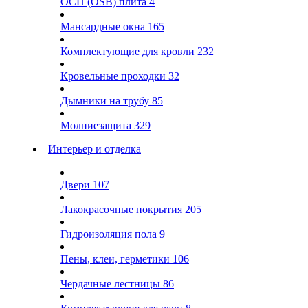
ОСП (OSB) плита
4
Мансардные окна
165
Комплектующие для кровли
232
Кровельные проходки
32
Дымники на трубу
85
Молниезащита
329
Интерьер и отделка
Двери
107
Лакокрасочные покрытия
205
Гидроизоляция пола
9
Пены, клеи, герметики
106
Чердачные лестницы
86