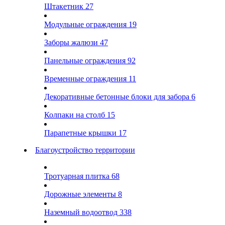
Штакетник
27
Модульные ограждения
19
Заборы жалюзи
47
Панельные ограждения
92
Временные ограждения
11
Декоративные бетонные блоки для забора
6
Колпаки на столб
15
Парапетные крышки
17
Благоустройство территории
Тротуарная плитка
68
Дорожные элементы
8
Наземный водоотвод
338