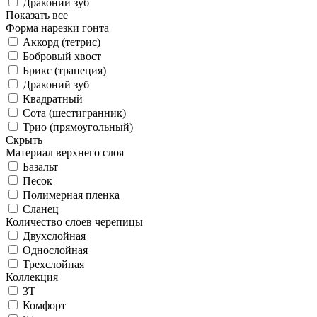
Драконий зуб
Показать все
Форма нарезки гонта
Аккорд (тетрис)
Бобровый хвост
Брикс (трапеция)
Драконий зуб
Квадратный
Сота (шестигранник)
Трио (прямоугольный)
Скрыть
Материал верхнего слоя
Базальт
Песок
Полимерная пленка
Сланец
Количество слоев черепицы
Двухслойная
Однослойная
Трехслойная
Коллекция
3T
Комфорт