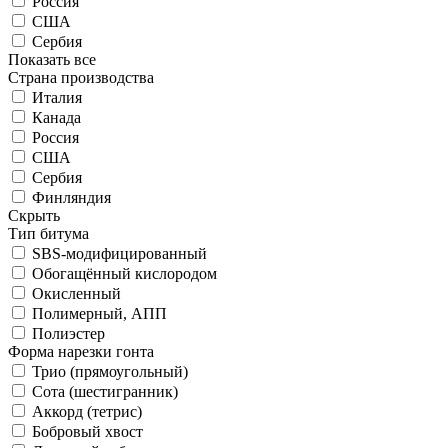
Россия
США
Сербия
Показать все
Страна производства
Италия
Канада
Россия
США
Сербия
Финляндия
Скрыть
Тип битума
SBS-модифицированный
Обогащённый кислородом
Окисленный
Полимерный, АПП
Полиэстер
Форма нарезки гонта
Трио (прямоугольный)
Сота (шестигранник)
Аккорд (тетрис)
Бобровый хвост