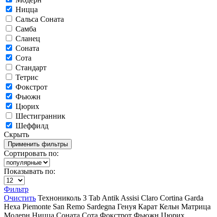
Ницца
Сальса Соната
Самба
Сланец
Соната
Сота
Стандарт
Тетрис
Фокстрот
Фьюжн
Цюрих
Шестигранник
Шеффилд
Скрыть
Сортировать по:
Показывать по:
Фильтр
Очистить
Технониколь
3 Tab
Antik
Assisi
Claro
Cortina
Garda
Hexa
Piemonte
San Remo
Sardegna
Генуя
Карат
Кельн
Матрица
Модерн
Ницца
Соната
Сота
Фокстрот
Фьюжн
Цюрих