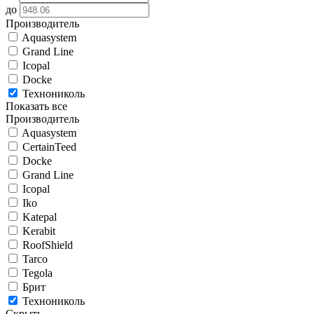
до
Производитель
Aquasystem
Grand Line
Icopal
Docke
Технониколь
Показать все
Производитель
Aquasystem
CertainTeed
Docke
Grand Line
Icopal
Iko
Katepal
Kerabit
RoofShield
Tarco
Tegola
Брит
Технониколь
Скрыть