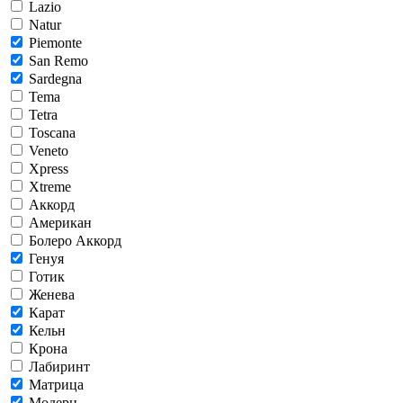
Lazio
Natur
Piemonte
San Remo
Sardegna
Tema
Tetra
Toscana
Veneto
Xpress
Xtreme
Аккорд
Американ
Болеро Аккорд
Генуя
Готик
Женева
Карат
Кельн
Крона
Лабиринт
Матрица
Модерн