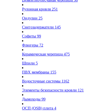
Цементно-песчаная черепица
36
Рулонная кровля
251
Ондулин
25
Снегозадержатели
145
Софиты
99
Флюгеры
72
Керамическая черепица
475
Шпили
5
ПВХ мембраны
155
Водосточные системы
1162
Элементы безопасности кровли
121
Дымоходы
99
ОСП (OSB) плита
4