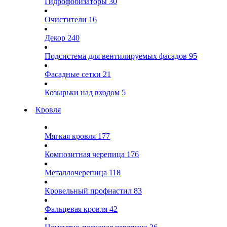
Гидрофобизаторы
30
Очистители
16
Декор
240
Подсистема для вентилируемых фасадов
95
Фасадные сетки
21
Козырьки над входом
5
Кровля
Мягкая кровля
177
Композитная черепица
176
Металлочерепица
118
Кровельный профнастил
83
Фальцевая кровля
42