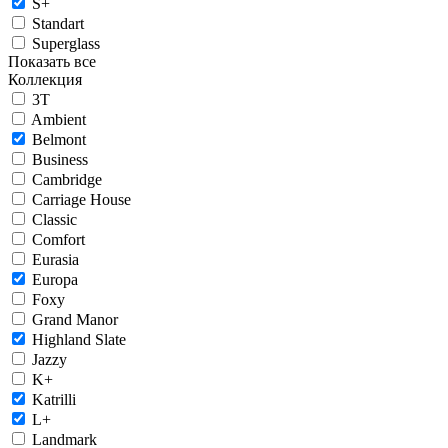
S+
Standart
Superglass
Показать все
Коллекция
3T
Ambient
Belmont
Business
Cambridge
Carriage House
Classic
Comfort
Eurasia
Europa
Foxy
Grand Manor
Highland Slate
Jazzy
K+
Katrilli
L+
Landmark