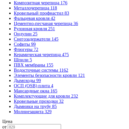
Композитная черепица
176
Металлочерепица
118
Кровельный профнастил
83
Фальцевая кровля
42
Цементно-песчаная черепица
36
Рулонная кровля
251
Ондулин
25
Снегозадержатели
145
Софиты
99
Флюгеры
72
Керамическая черепица
475
Шпили
5
ПВХ мембраны
155
Водосточные системы
1162
Элементы безопасности кровли
121
Дымоходы
99
ОСП (OSB) плита
4
Мансардные окна
165
Комплектующие для кровли
232
Кровельные проходки
32
Дымники на трубу
85
Молниезащита
329
Цена
от