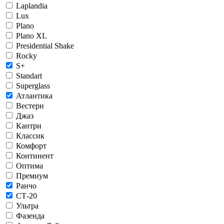
Laplandia
Lux
Plano
Plano XL
Presidential Shake
Rocky
S+
Standart
Superglass
Атлантика
Вестерн
Джаз
Кантри
Классик
Комфорт
Континент
Оптима
Премиум
Ранчо
СТ-20
Ультра
Фазенда