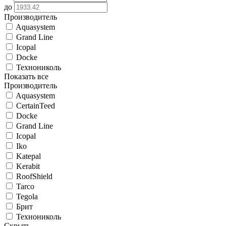
до
Производитель
Aquasystem
Grand Line
Icopal
Docke
Технониколь
Показать все
Производитель
Aquasystem
CertainTeed
Docke
Grand Line
Icopal
Iko
Katepal
Kerabit
RoofShield
Tarco
Tegola
Брит
Технониколь
Скрыть