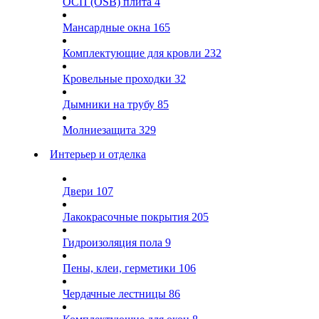
ОСП (OSB) плита
4
Мансардные окна
165
Комплектующие для кровли
232
Кровельные проходки
32
Дымники на трубу
85
Молниезащита
329
Интерьер и отделка
Двери
107
Лакокрасочные покрытия
205
Гидроизоляция пола
9
Пены, клеи, герметики
106
Чердачные лестницы
86