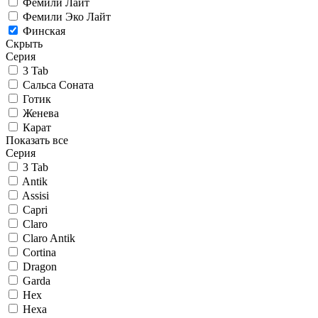
Фемили Лайт
Фемили Эко Лайт
Финская
Скрыть
Серия
3 Tab
Сальса Соната
Готик
Женева
Карат
Показать все
Серия
3 Tab
Antik
Assisi
Capri
Claro
Claro Antik
Cortina
Dragon
Garda
Hex
Hexa