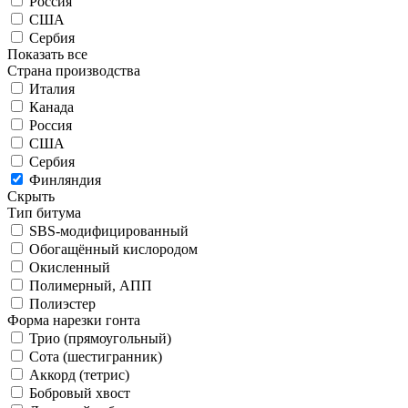
Россия
США
Сербия
Показать все
Страна производства
Италия
Канада
Россия
США
Сербия
Финляндия
Скрыть
Тип битума
SBS-модифицированный
Обогащённый кислородом
Окисленный
Полимерный, АПП
Полиэстер
Форма нарезки гонта
Трио (прямоугольный)
Сота (шестигранник)
Аккорд (тетрис)
Бобровый хвост