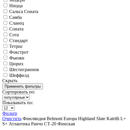
Ницца
Сальса Соната
Самба
Сланец
Соната
Сота
Стандарт
Тетрис
Фокстрот
Фьюжн
Цюрих
Шестигранник
Шеффилд
Скрыть
Сортировать по:
Показывать по:
Фильтр
Очистить
Финляндия
Belmont
Europa
Highland Slate
Katrilli
L+
S+
Атлантика
Ранчо
СТ-20
Финская