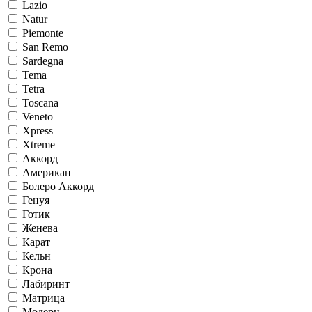
Lazio
Natur
Piemonte
San Remo
Sardegna
Tema
Tetra
Toscana
Veneto
Xpress
Xtreme
Аккорд
Американ
Болеро Аккорд
Генуя
Готик
Женева
Карат
Кельн
Крона
Лабиринт
Матрица
Модерн