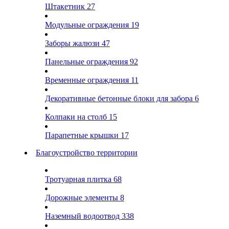
Штакетник
27
Модульные ограждения
19
Заборы жалюзи
47
Панельные ограждения
92
Временные ограждения
11
Декоративные бетонные блоки для забора
6
Колпаки на столб
15
Парапетные крышки
17
Благоустройство территории
Тротуарная плитка
68
Дорожные элементы
8
Наземный водоотвод
338