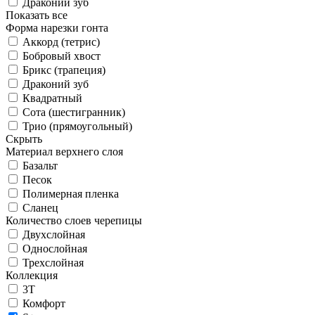
Драконий зуб
Показать все
Форма нарезки гонта
Аккорд (тетрис)
Бобровый хвост
Брикс (трапеция)
Драконий зуб
Квадратный
Сота (шестигранник)
Трио (прямоугольный)
Скрыть
Материал верхнего слоя
Базальт
Песок
Полимерная пленка
Сланец
Количество слоев черепицы
Двухслойная
Однослойная
Трехслойная
Коллекция
3T
Комфорт