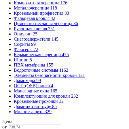
Композитная черепица
176
Металлочерепица
118
Кровельный профнастил
83
Фальцевая кровля
42
Цементно-песчаная черепица
36
Рулонная кровля
251
Ондулин
25
Снегозадержатели
145
Софиты
99
Флюгеры
72
Керамическая черепица
475
Шпили
5
ПВХ мембраны
155
Водосточные системы
1162
Элементы безопасности кровли
121
Дымоходы
99
ОСП (OSB) плита
4
Мансардные окна
165
Комплектующие для кровли
232
Кровельные проходки
32
Дымники на трубу
85
Молниезащита
329
Цена
от