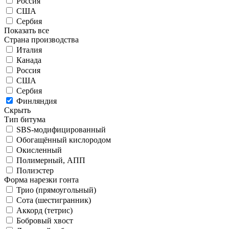
Россия
США
Сербия
Показать все
Страна производства
Италия
Канада
Россия
США
Сербия
Финляндия
Скрыть
Тип битума
SBS-модифицированный
Обогащённый кислородом
Окисленный
Полимерный, АПП
Полиэстер
Форма нарезки гонта
Трио (прямоугольный)
Сота (шестигранник)
Аккорд (тетрис)
Бобровый хвост