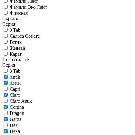
Фемили Лайт
Фемили Эко Лайт
Финская
Скрыть
Серия
3 Tab
Сальса Соната
Готик
Женева
Карат
Показать все
Серия
3 Tab
Antik
Assisi
Capri
Claro
Claro Antik
Cortina
Dragon
Garda
Hex
Hexa