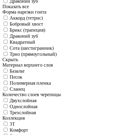
Драконий зуб
Показать все
Форма нарезки гонта
Аккорд (тетрис)
Бобровый хвост
Брикс (трапеция)
Драконий зуб
Квадратный
Сота (шестигранник)
Трио (прямоугольный)
Скрыть
Материал верхнего слоя
Базальт
Песок
Полимерная пленка
Сланец
Количество слоев черепицы
Двухслойная
Однослойная
Трехслойная
Коллекция
3T
Комфорт