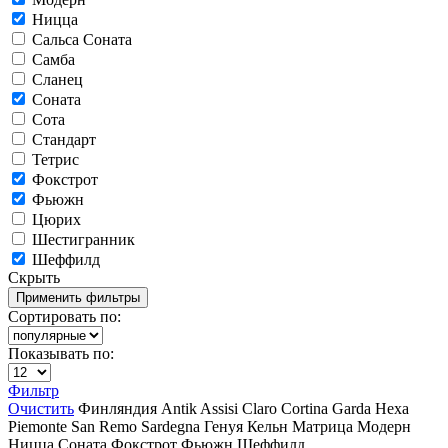
Ницца
Сальса Соната
Самба
Сланец
Соната
Сота
Стандарт
Тетрис
Фокстрот
Фьюжн
Цюрих
Шестигранник
Шеффилд
Скрыть
Сортировать по:
Показывать по:
Фильтр
Очистить
Финляндия
Antik
Assisi
Claro
Cortina
Garda
Hexa
Piemonte
San Remo
Sardegna
Генуя
Кельн
Матрица
Модерн
Ницца
Соната
Фокстрот
Фьюжн
Шеффилд