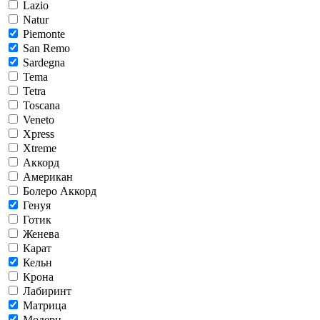
Lazio
Natur
Piemonte
San Remo
Sardegna
Tema
Tetra
Toscana
Veneto
Xpress
Xtreme
Аккорд
Американ
Болеро Аккорд
Генуя
Готик
Женева
Карат
Кельн
Крона
Лабиринт
Матрица
Модерн