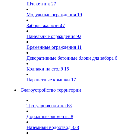
Штакетник
27
Модульные ограждения
19
Заборы жалюзи
47
Панельные ограждения
92
Временные ограждения
11
Декоративные бетонные блоки для забора
6
Колпаки на столб
15
Парапетные крышки
17
Благоустройство территории
Тротуарная плитка
68
Дорожные элементы
8
Наземный водоотвод
338