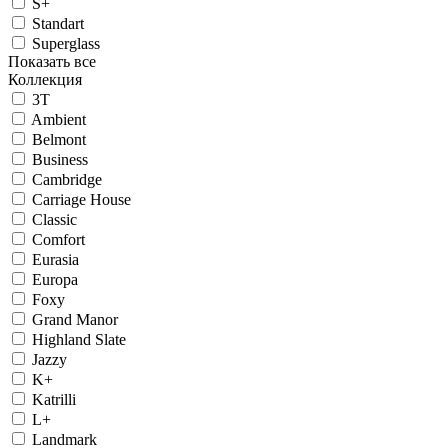
S+
Standart
Superglass
Показать все
Коллекция
3T
Ambient
Belmont
Business
Cambridge
Carriage House
Classic
Comfort
Eurasia
Europa
Foxy
Grand Manor
Highland Slate
Jazzy
K+
Katrilli
L+
Landmark