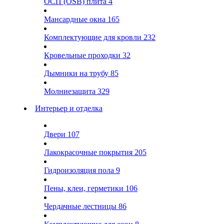
ОСП (OSB) плита
4
Мансардные окна
165
Комплектующие для кровли
232
Кровельные проходки
32
Дымники на трубу
85
Молниезащита
329
Интерьер и отделка
Двери
107
Лакокрасочные покрытия
205
Гидроизоляция пола
9
Пены, клеи, герметики
106
Чердачные лестницы
86