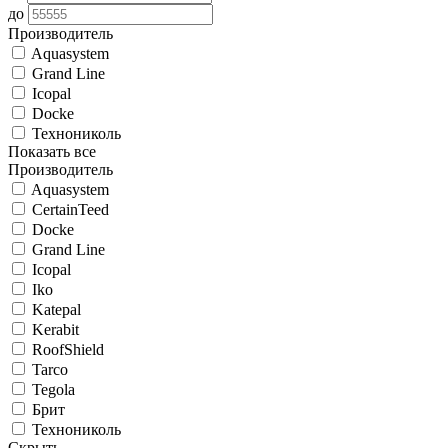
до
Производитель
Aquasystem
Grand Line
Icopal
Docke
Технониколь
Показать все
Производитель
Aquasystem
CertainTeed
Docke
Grand Line
Icopal
Iko
Katepal
Kerabit
RoofShield
Tarco
Tegola
Брит
Технониколь
Скрыть