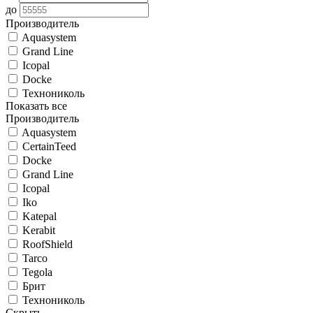
до
Производитель
Aquasystem
Grand Line
Icopal
Docke
Технониколь
Показать все
Производитель
Aquasystem
CertainTeed
Docke
Grand Line
Icopal
Iko
Katepal
Kerabit
RoofShield
Tarco
Tegola
Брит
Технониколь
Скрыть