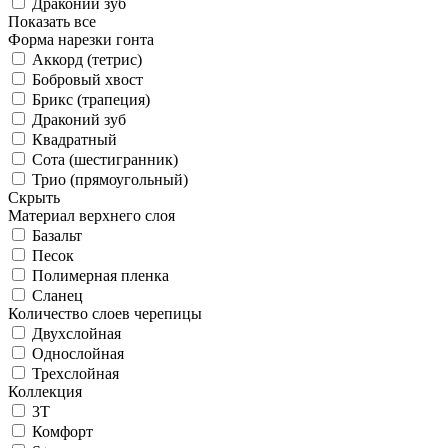
Драконий зуб
Показать все
Форма нарезки гонта
Аккорд (тетрис)
Бобровый хвост
Брикс (трапеция)
Драконий зуб
Квадратный
Сота (шестигранник)
Трио (прямоугольный)
Скрыть
Материал верхнего слоя
Базальт
Песок
Полимерная пленка
Сланец
Количество слоев черепицы
Двухслойная
Однослойная
Трехслойная
Коллекция
3T
Комфорт