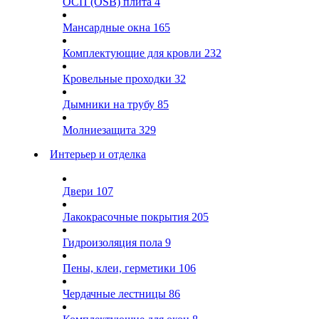
ОСП (OSB) плита
4
Мансардные окна
165
Комплектующие для кровли
232
Кровельные проходки
32
Дымники на трубу
85
Молниезащита
329
Интерьер и отделка
Двери
107
Лакокрасочные покрытия
205
Гидроизоляция пола
9
Пены, клеи, герметики
106
Чердачные лестницы
86