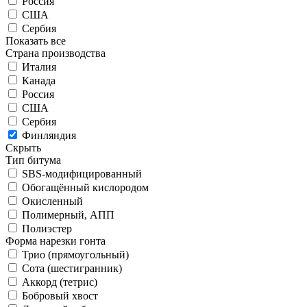
Россия
США
Сербия
Показать все
Страна производства
Италия
Канада
Россия
США
Сербия
Финляндия
Скрыть
Тип битума
SBS-модифицированный
Обогащённый кислородом
Окисленный
Полимерный, АПП
Полиэстер
Форма нарезки гонта
Трио (прямоугольный)
Сота (шестигранник)
Аккорд (тетрис)
Бобровый хвост