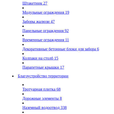
Штакетник
27
Модульные ограждения
19
Заборы жалюзи
47
Панельные ограждения
92
Временные ограждения
11
Декоративные бетонные блоки для забора
6
Колпаки на столб
15
Парапетные крышки
17
Благоустройство территории
Тротуарная плитка
68
Дорожные элементы
8
Наземный водоотвод
338