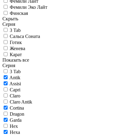
Фемили Лайт
Фемили Эко Лайт
Финская
Скрыть
Серия
3 Tab
Сальса Соната
Готик
Женева
Карат
Показать все
Серия
3 Tab
Antik
Assisi
Capri
Claro
Claro Antik
Cortina
Dragon
Garda
Hex
Hexa