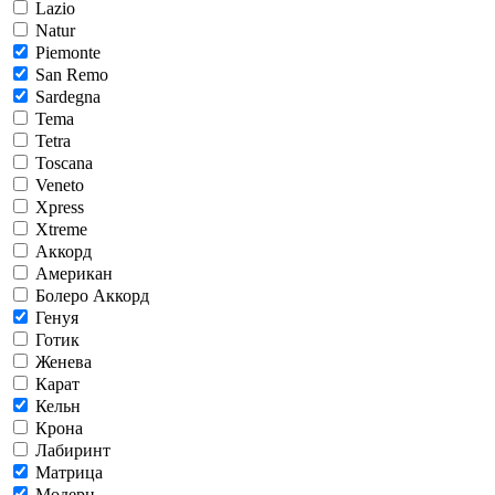
Lazio
Natur
Piemonte
San Remo
Sardegna
Tema
Tetra
Toscana
Veneto
Xpress
Xtreme
Аккорд
Американ
Болеро Аккорд
Генуя
Готик
Женева
Карат
Кельн
Крона
Лабиринт
Матрица
Модерн