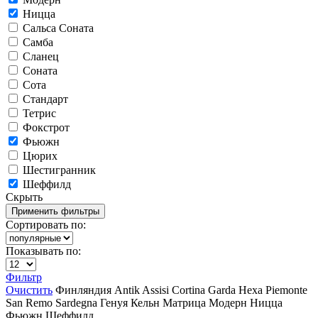
Ницца
Сальса Соната
Самба
Сланец
Соната
Сота
Стандарт
Тетрис
Фокстрот
Фьюжн
Цюрих
Шестигранник
Шеффилд
Скрыть
Сортировать по:
Показывать по:
Фильтр
Очистить
Финляндия
Antik
Assisi
Cortina
Garda
Hexa
Piemonte
San Remo
Sardegna
Генуя
Кельн
Матрица
Модерн
Ницца
Фьюжн
Шеффилд