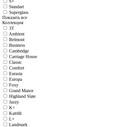
S+
Standart
Superglass
Показать все
Коллекция
3T
Ambient
Belmont
Business
Cambridge
Carriage House
Classic
Comfort
Eurasia
Europa
Foxy
Grand Manor
Highland Slate
Jazzy
K+
Katrilli
L+
Landmark