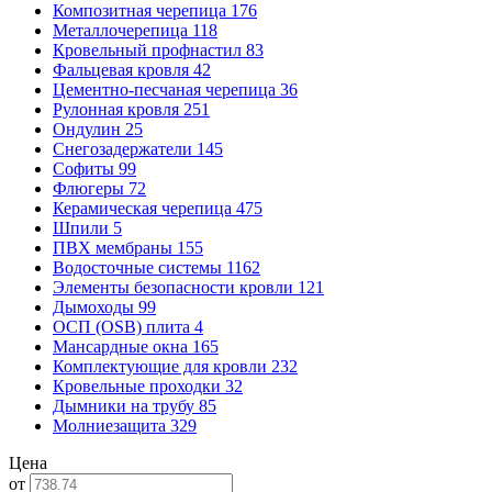
Композитная черепица
176
Металлочерепица
118
Кровельный профнастил
83
Фальцевая кровля
42
Цементно-песчаная черепица
36
Рулонная кровля
251
Ондулин
25
Снегозадержатели
145
Софиты
99
Флюгеры
72
Керамическая черепица
475
Шпили
5
ПВХ мембраны
155
Водосточные системы
1162
Элементы безопасности кровли
121
Дымоходы
99
ОСП (OSB) плита
4
Мансардные окна
165
Комплектующие для кровли
232
Кровельные проходки
32
Дымники на трубу
85
Молниезащита
329
Цена
от