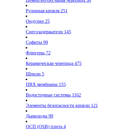
Цементно-песчаная черепица
36
Рулонная кровля
251
Ондулин
25
Снегозадержатели
145
Софиты
99
Флюгеры
72
Керамическая черепица
475
Шпили
5
ПВХ мембраны
155
Водосточные системы
1162
Элементы безопасности кровли
121
Дымоходы
99
ОСП (OSB) плита
4