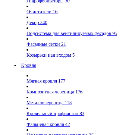
Гидрофобизаторы
30
Очистители
16
Декор
240
Подсистема для вентилируемых фасадов
95
Фасадные сетки
21
Козырьки над входом
5
Кровля
Мягкая кровля
177
Композитная черепица
176
Металлочерепица
118
Кровельный профнастил
83
Фальцевая кровля
42