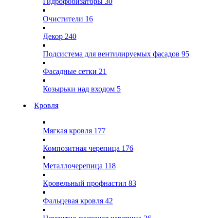
Гидрофобизаторы
30
Очистители
16
Декор
240
Подсистема для вентилируемых фасадов
95
Фасадные сетки
21
Козырьки над входом
5
Кровля
Мягкая кровля
177
Композитная черепица
176
Металлочерепица
118
Кровельный профнастил
83
Фальцевая кровля
42