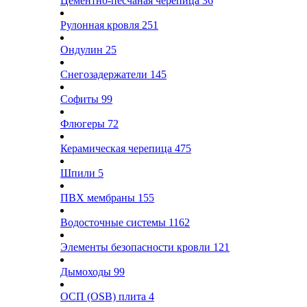
Цементно-песчаная черепица
36
Рулонная кровля
251
Ондулин
25
Снегозадержатели
145
Софиты
99
Флюгеры
72
Керамическая черепица
475
Шпили
5
ПВХ мембраны
155
Водосточные системы
1162
Элементы безопасности кровли
121
Дымоходы
99
ОСП (OSB) плита
4