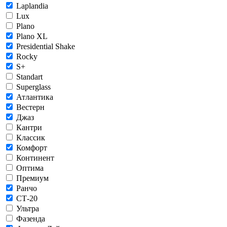
Laplandia
Lux
Plano
Plano XL
Presidential Shake
Rocky
S+
Standart
Superglass
Атлантика
Вестерн
Джаз
Кантри
Классик
Комфорт
Континент
Оптима
Премиум
Ранчо
СТ-20
Ультра
Фазенда