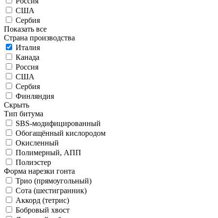
Россия
США
Сербия
Показать все
Страна производства
Италия
Канада
Россия
США
Сербия
Финляндия
Скрыть
Тип битума
SBS-модифицированный
Обогащённый кислородом
Окисленный
Полимерный, АПП
Полиэстер
Форма нарезки гонта
Трио (прямоугольный)
Сота (шестигранник)
Аккорд (тетрис)
Бобровый хвост