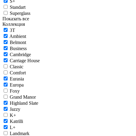
S+
Standart
Superglass
Показать все
Коллекция
3T
Ambient
Belmont
Business
Cambridge
Carriage House
Classic
Comfort
Eurasia
Europa
Foxy
Grand Manor
Highland Slate
Jazzy
K+
Katrilli
L+
Landmark