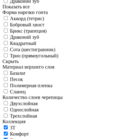
Драконий зуб
Показать все
Форма нарезки гонта
Аккорд (тетрис)
Бобровый хвост
Брикс (трапеция)
Драконий зуб
Квадратный
Сота (шестигранник)
Трио (прямоугольный)
Скрыть
Материал верхнего слоя
Базальт
Песок
Полимерная пленка
Сланец
Количество слоев черепицы
Двухслойная
Однослойная
Трехслойная
Коллекция
3T
Комфорт