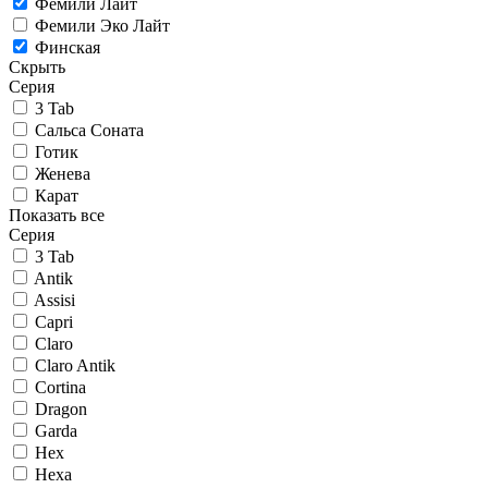
Фемили Лайт
Фемили Эко Лайт
Финская
Скрыть
Серия
3 Tab
Сальса Соната
Готик
Женева
Карат
Показать все
Серия
3 Tab
Antik
Assisi
Capri
Claro
Claro Antik
Cortina
Dragon
Garda
Hex
Hexa