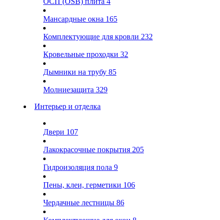
ОСП (OSB) плита
4
Мансардные окна
165
Комплектующие для кровли
232
Кровельные проходки
32
Дымники на трубу
85
Молниезащита
329
Интерьер и отделка
Двери
107
Лакокрасочные покрытия
205
Гидроизоляция пола
9
Пены, клеи, герметики
106
Чердачные лестницы
86