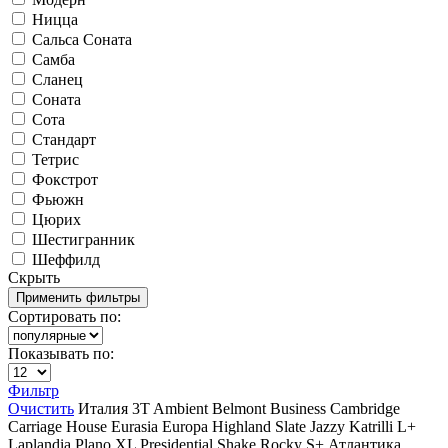
Ницца
Сальса Соната
Самба
Сланец
Соната
Сота
Стандарт
Тетрис
Фокстрот
Фьюжн
Цюрих
Шестигранник
Шеффилд
Скрыть
Сортировать по:
Показывать по:
Фильтр
Очистить
Италия
3T
Ambient
Belmont
Business
Cambridge
Carriage House
Eurasia
Europa
Highland Slate
Jazzy
Katrilli
L+
Laplandia
Plano XL
Presidential Shake
Rocky
S+
Атлантика