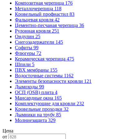
Композитная черепица
176
Металлочерепица
118
Кровельный профнастил
83
Фальцевая кровля
42
Цементно-песчаная черепица
36
Рулонная кровля
251
Ондулин
25
Снегозадержатели
145
Софиты
99
Флюгеры
72
Керамическая черепица
475
Шпили
5
ПВХ мембраны
155
Водосточные системы
1162
Элементы безопасности кровли
121
Дымоходы
99
ОСП (OSB) плита
4
Мансардные окна
165
Комплектующие для кровли
232
Кровельные проходки
32
Дымники на трубу
85
Молниезащита
329
Цена
от