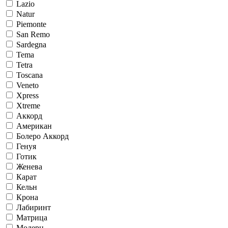
Lazio
Natur
Piemonte
San Remo
Sardegna
Tema
Tetra
Toscana
Veneto
Xpress
Xtreme
Аккорд
Американ
Болеро Аккорд
Генуя
Готик
Женева
Карат
Кельн
Крона
Лабиринт
Матрица
Модерн