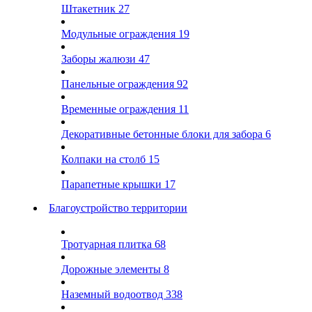
Штакетник
27
Модульные ограждения
19
Заборы жалюзи
47
Панельные ограждения
92
Временные ограждения
11
Декоративные бетонные блоки для забора
6
Колпаки на столб
15
Парапетные крышки
17
Благоустройство территории
Тротуарная плитка
68
Дорожные элементы
8
Наземный водоотвод
338