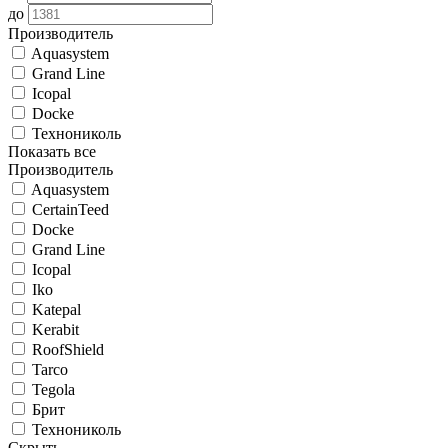
до
Производитель
Aquasystem
Grand Line
Icopal
Docke
Технониколь
Показать все
Производитель
Aquasystem
CertainTeed
Docke
Grand Line
Icopal
Iko
Katepal
Kerabit
RoofShield
Tarco
Tegola
Брит
Технониколь
Скрыть